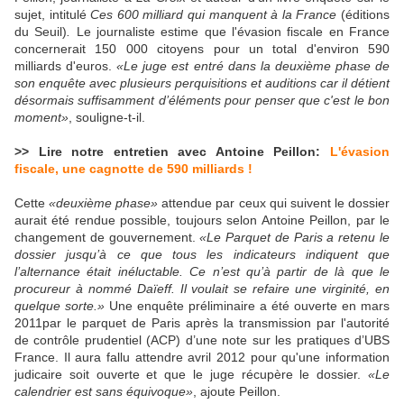
sujet, intitulé
Ces 600 milliard qui manquent à la France
(éditions
du Seuil)
.
Le journaliste estime que l'évasion fiscale en France
concernerait 150 000 citoyens pour un total d'environ 590
milliards d'euros.
«Le juge est entré dans la deuxième phase de
son enquête avec plusieurs perquisitions et auditions car il détient
désormais suffisamment d’éléments pour penser que c'est le bon
moment»
, souligne-t-il.
>> Lire notre entretien avec Antoine Peillon:
L'évasion
fiscale, une cagnotte de 590 milliards !
Cette
«deuxième phase»
attendue par ceux qui suivent le dossier
aurait été rendue possible, toujours selon Antoine Peillon, par le
changement de gouvernement.
«Le Parquet de Paris a retenu le
dossier jusqu’à ce que tous les indicateurs indiquent que
l’alternance était inéluctable. Ce n’est qu’à partir de là que le
procureur à nommé Daïeff. Il voulait se refaire une virginité, en
quelque sorte.»
Une enquête préliminaire a été ouverte en mars
2011par le parquet de Paris après la transmission par l'autorité
de contrôle prudentiel (ACP) d’une note sur les pratiques d’UBS
France. Il aura fallu attendre avril 2012 pour qu'une information
judicaire soit ouverte et que le juge récupère le dossier.
«Le
calendrier est sans équivoque»
, ajoute Peillon.