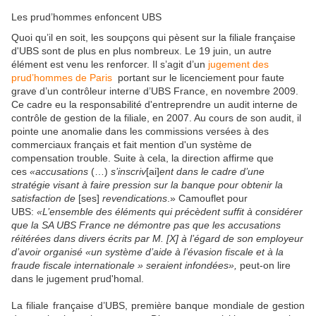
Les prud’hommes enfoncent UBS
Quoi qu’il en soit, les soupçons qui pèsent sur la filiale française
d'UBS sont de plus en plus nombreux. Le 19 juin, un autre
élément est venu les renforcer. Il s’agit d’un
jugement des
prud’hommes de Paris
portant sur le licenciement pour faute
grave d’un contrôleur interne d’UBS France, en novembre 2009.
Ce cadre eu la responsabilité d'entreprendre un audit interne de
contrôle de gestion de la filiale, en 2007. Au cours de son audit, il
pointe une anomalie dans les commissions versées à des
commerciaux français et fait mention d'un système de
compensation trouble. Suite à cela, la direction affirme que
ces
«accusations
(…)
s’inscriv
[ai]
ent dans le cadre d’une
stratégie visant à faire pression sur la banque pour obtenir la
satisfaction de
[ses]
revendications
.» Camouflet pour
UBS:
«L’ensemble des éléments qui précèdent suffit à considérer
que la SA UBS France ne démontre pas que les accusations
réitérées dans divers écrits par M. [X] à l’égard de son employeur
d’avoir organisé «un système d’aide à l’évasion fiscale et à la
fraude fiscale internationale » seraient infondées»,
peut-on lire
dans le jugement prud'homal.
La filiale française d’UBS, première banque mondiale de gestion