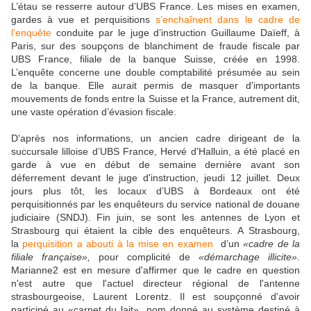
L’étau se resserre autour d’UBS France. Les mises en examen,
gardes à vue et perquisitions
s’enchaînent dans le cadre de
l’enquête
conduite par le juge d’instruction Guillaume Daïeff, à
Paris, sur des soupçons de blanchiment de fraude fiscale par
UBS France, filiale de la banque Suisse, créée en 1998.
L’enquête concerne une double comptabilité présumée au sein
de la banque. Elle aurait permis de masquer d'importants
mouvements de fonds entre la Suisse et la France, autrement dit,
une vaste opération d’évasion fiscale.
D'après nos informations, un ancien cadre dirigeant de la
succursale lilloise d’UBS France, Hervé d'Halluin, a été placé en
garde à vue en début de semaine dernière avant son
déferrement devant le juge d'instruction, jeudi 12 juillet. Deux
jours plus tôt, les locaux d’UBS à Bordeaux ont été
perquisitionnés par les enquêteurs du service national de douane
judiciaire (SNDJ). Fin juin, se sont les antennes de Lyon et
Strasbourg qui étaient la cible des enquêteurs. A Strasbourg,
la
perquisition a abouti à la mise en examen
d’un
«cadre de la
filiale française»,
pour complicité de
«démarchage illicite»
.
Marianne2 est en mesure d'affirmer que le cadre en question
n'est autre que l'actuel directeur régional de l'antenne
strasbourgeoise, Laurent Lorentz. Il est soupçonné d'avoir
participé au «carnet du lait», nom donné au système destiné à