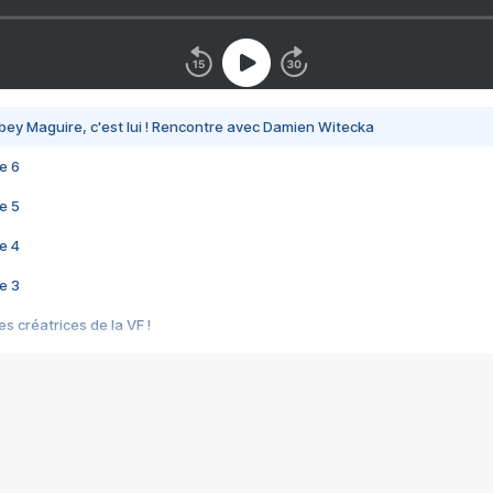
bey Maguire, c'est lui ! Rencontre avec Damien Witecka
e 6
e 5
e 4
e 3
s créatrices de la VF !
e 2
e 1
e Mektoub My Love arrive enfin ! Rencontre avec Shaïn Boumedine et Sal
i : après Toni en famille