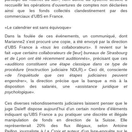
reccueillir les opérations d'ouvertures de comptes non déclarées
ainsi que les fonds collectés clandestinement par des
commerciaux d'UBS en France.
«Le calendrier est sans équivoque»
Dans la foulée de ces événements, un communiqué, dont
Marianne2 s'est procuré une copie, a été envoyé par la direction
d'UBS France à
«tous les collaborateurs»
. Il revient sur le
fait
«que certains collaborateurs de
[leur]
bureaux de Strasbourg
et de Lyon ont été récemment auditionnés»
, précisant que ces
«auditions constituent une étape classique dans ce type de
procédure
(insctruction judiciaire NDLR).
»
Ceci dit, consciente
«de l'inquiétude que ces étapes judiciaires peuvent
engendrer»,
la direction précise que la banque a mis à la
disposition des salariés, une
«assistance juridique et
psychologique».
Ces diverses rebondissements judiciaires laissent penser que le
juge Daïeff dispose aujourd'hui d’un certain nombre d’éléments
indiquant qu’UBS France a pu pratiquer une discrète et illégale
manipulation de fonds en direction de la Suisse. Elle
représenterait 20% des flux illégaux, selon Antoine
Peillon, journaliste à
La Croix
et
auteur d’un livre-enquête sur le