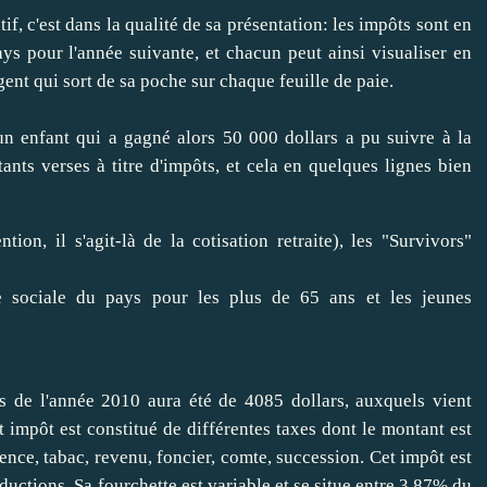
f, c'est dans la qualité de sa présentation: les impôts sont en
ys pour l'année suivante, et chacun peut ainsi visualiser en
rgent qui sort de sa poche sur chaque feuille de paie.
n enfant qui a gagné alors 50 000 dollars a pu suivre à la
ants verses à titre d'impôts, et cela en quelques lignes bien
tion, il s'agit-là de la cotisation retraite), les "Survivors"
e sociale du pays pour les plus de 65 ans et les jeunes
rs de l'année 2010 aura été de 4085 dollars, auxquels vient
Cet impôt est constitué de différentes taxes dont le montant est
ence, tabac, revenu, foncier, comte, succession. Cet impôt est
ductions. Sa fourchette est variable et se situe entre 3,87% du