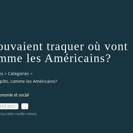
pouvaient traquer où vont
omme les Américains?
es
>
Categories
>
impôts, comme les Américains?
onomie et social
3.03.2012
…
ocratie-reelle-nimes