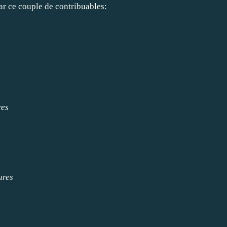
par ce couple de contribuables:
res
ures