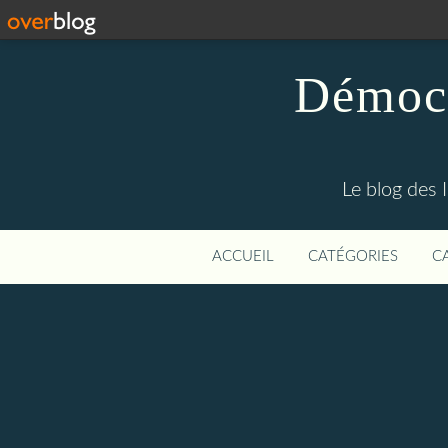
Démocr
Le blog des 
ACCUEIL
CATÉGORIES
C