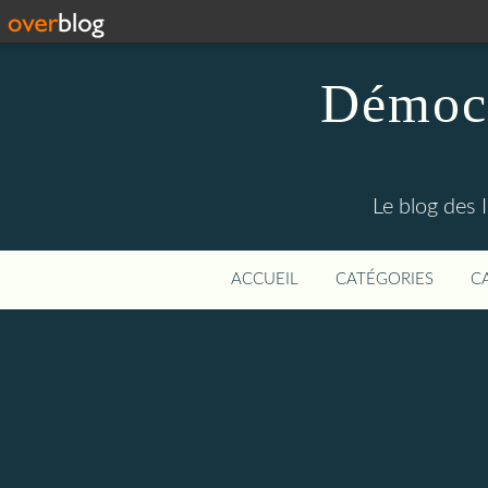
Démocr
Le blog des 
ACCUEIL
CATÉGORIES
C