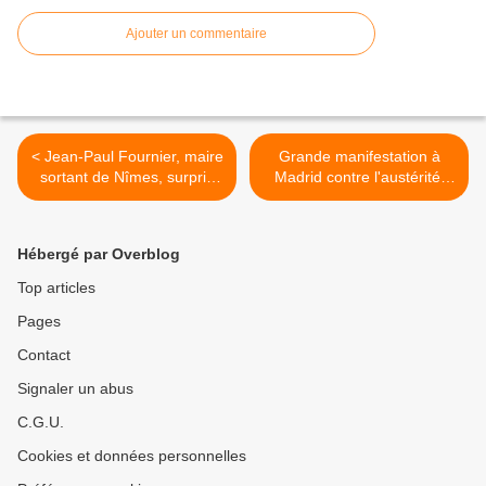
Ajouter un commentaire
< Jean-Paul Fournier, maire
Grande manifestation à
sortant de Nîmes, surpris
Madrid contre l'austérité,
par un groupe de chanteurs
des milliers de manifestants
qui manifestent leur
pour dénoncer « l'urgence
opposition à son mandat
sociale » >
Hébergé par Overblog
(vidéo)
Top articles
Pages
Contact
Signaler un abus
C.G.U.
Cookies et données personnelles