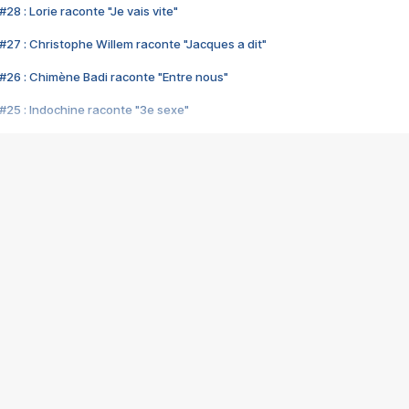
28 : Lorie raconte "Je vais vite"
#27 : Christophe Willem raconte "Jacques a dit"
#26 : Chimène Badi raconte "Entre nous"
#25 : Indochine raconte "3e sexe"
#24 : Zaho raconte "C'est chelou"
#23 : Patrick Bruel raconte "Au café des délices"
#22 : Kyo raconte "Le chemin"
#21 : Nolwenn Leroy raconte "Cassé"
#20 : Patrick Hernandez raconte "Born to be alive"
#19 : Lorie raconte "Près de moi"
#18 : Michael Jones raconte "A nos actes manqués" (avec Jean-Jacque
#17 : Khaled raconte "Aïcha"
#16 : Corneille raconte "Parce qu'on vient de loin"