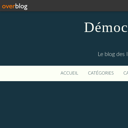
Démocr
Le blog des 
ACCUEIL
CATÉGORIES
C