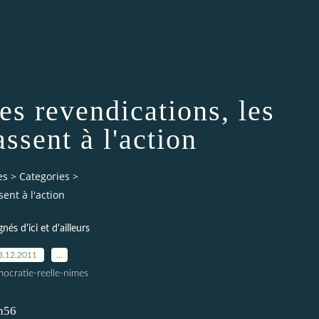
es revendications, les
ssent à l'action
es
>
Categories
>
ent à l'action
gnés d'ici et d'ailleurs
3.12.2011
…
ocratie-reelle-nimes
h56