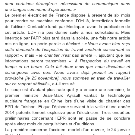
dont certaines étrangères, nécessitant de communiquer dans
une langue commune d’opérations. »
Le premier électricien de France dispose à présent de six mois
pour rendre sa machine conforme. D’ici là, interdiction formelle
de l’utiliser. Contactée lundi par Mediapart avant la publication de
cet article, EDF n'a pas donné suite à nos sollicitations. Mais
interrogé par l'AFP plus tard dans la soirée, une fois notre article
mis en ligne, un porte-parole a déclaré :
« Nous avons bien reçu
cette demande de l’inspection du travail vendredi concernant ce
rapport »
, mais
« le chantier n’est pas arrêté »
, ajoutant que les
informations seront transmises
« à l’Inspection du travail en
temps et en heure. Cela fait deux mois que nous discutons et
échangeons avec eux. Nous avons déjà produit un rapport
provisoire [le 25 novembre], nous sommes en train de travailler
sur ce rapport définitif »
, a-t-il assuré.
Le coup est d'autant plus rude qu’il y a encore une semaine, le
premier ministre Jean-Marc Ayrault vantait la technologie
nucléaire française en Chine lors d’une visite du chantier des
EPR de Taishan. Et que l’épisode survient à la veille d’une année
2014 potentiellement explosive pour l’électricien. Trois enquêtes
préliminaires concernant l’EPR sont en passe de se conclure
après vingt mois de perquisitions et d’auditions.
La première concerne l’accident mortel d’un ouvrier, le 24 janvier