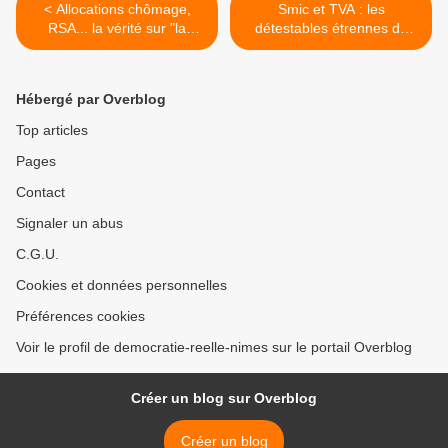
< Allocations chômage,
Smic et TVA : les
RSA... la vérité sur "la
détestables étrennes de
France des assistés"
François Hollande >
Hébergé par Overblog
Top articles
Pages
Contact
Signaler un abus
C.G.U.
Cookies et données personnelles
Préférences cookies
Voir le profil de democratie-reelle-nimes sur le portail Overblog
Créer un blog sur Overblog
Créer un blog