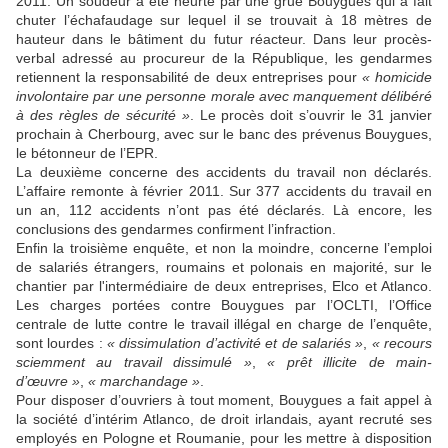
2011. Un soudeur a été heurté par une grue Bouygues qui a fait
chuter l’échafaudage sur lequel il se trouvait à 18 mètres de
hauteur dans le bâtiment du futur réacteur. Dans leur procès-
verbal adressé au procureur de la République, les gendarmes
retiennent la responsabilité de deux entreprises pour
« homicide
involontaire par une personne morale avec manquement délibéré
à des règles de sécurité »
. Le procès doit s’ouvrir le 31 janvier
prochain à Cherbourg, avec sur le banc des prévenus Bouygues,
le bétonneur de l’EPR.
La deuxième concerne des accidents du travail non déclarés.
L’affaire remonte à février 2011. Sur 377 accidents du travail en
un an, 112 accidents n’ont pas été déclarés. Là encore, les
conclusions des gendarmes confirment l’infraction.
Enfin la troisième enquête, et non la moindre, concerne l’emploi
de salariés étrangers, roumains et polonais en majorité, sur le
chantier par l'intermédiaire de deux entreprises, Elco et Atlanco.
Les charges portées contre Bouygues par l’OCLTI, l’Office
centrale de lutte contre le travail illégal en charge de l’enquête,
sont lourdes :
« dissimulation d’activité et de salariés »
,
« recours
sciemment au travail dissimulé »
,
« prêt illicite de main-
d’œuvre »
,
« marchandage »
.
Pour disposer d’ouvriers à tout moment, Bouygues a fait appel à
la société d’intérim Atlanco, de droit irlandais, ayant recruté ses
employés en Pologne et Roumanie, pour les mettre à disposition