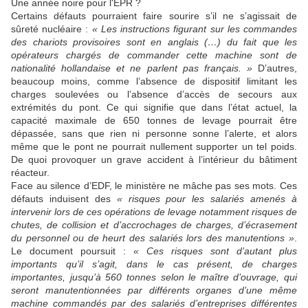
Une année noire pour l'EPR ?
Certains défauts pourraient faire sourire s’il ne s’agissait de
sûreté nucléaire :
« Les instructions figurant sur les commandes
des chariots provisoires sont en anglais (…) du fait que les
opérateurs chargés de commander cette machine sont de
nationalité hollandaise et ne parlent pas français. »
D’autres,
beaucoup moins, comme l’absence de dispositif limitant les
charges soulevées ou l’absence d’accès de secours aux
extrémités du pont. Ce qui signifie que dans l’état actuel, la
capacité maximale de 650 tonnes de levage pourrait être
dépassée, sans que rien ni personne sonne l’alerte, et alors
même que le pont ne pourrait nullement supporter un tel poids.
De quoi provoquer un grave accident à l’intérieur du bâtiment
réacteur.
Face au silence d’EDF, le ministère ne mâche pas ses mots. Ces
défauts induisent des
« risques pour les salariés amenés à
intervenir lors de ces opérations de levage notamment risques de
chutes, de collision et d’accrochages de charges, d’écrasement
du personnel ou de heurt des salariés lors des manutentions »
.
Le document poursuit :
« Ces risques sont d’autant plus
importants qu’il s’agit, dans le cas présent, de charges
importantes, jusqu’à 560 tonnes selon le maître d’ouvrage, qui
seront manutentionnées par différents organes d’une même
machine commandés par des salariés d’entreprises différentes