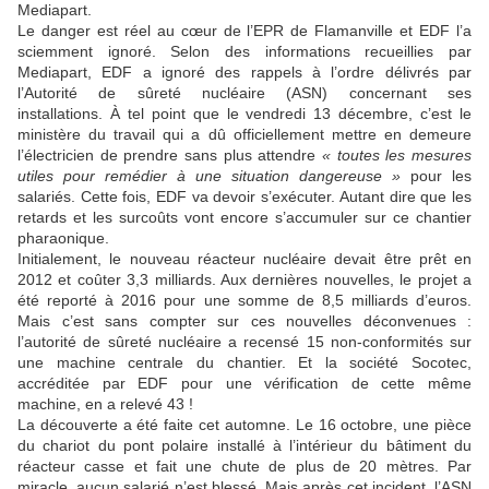
Mediapart.
Le danger est réel au cœur de l’EPR de Flamanville et EDF l’a
sciemment ignoré. Selon des informations recueillies par
Mediapart, EDF a ignoré des rappels à l’ordre délivrés par
l’Autorité de sûreté nucléaire (ASN) concernant ses
installations. À tel point que le vendredi 13 décembre, c’est le
ministère du travail qui a dû officiellement mettre en demeure
l’électricien de prendre sans plus attendre
« toutes les mesures
utiles pour remédier à une situation dangereuse »
pour les
salariés. Cette fois, EDF va devoir s’exécuter. Autant dire que les
retards et les surcoûts vont encore s’accumuler sur ce chantier
pharaonique.
Initialement, le nouveau réacteur nucléaire devait être prêt en
2012 et coûter 3,3 milliards. Aux dernières nouvelles, le projet a
été reporté à 2016 pour une somme de 8,5 milliards d’euros.
Mais c’est sans compter sur ces nouvelles déconvenues :
l’autorité de sûreté nucléaire a recensé 15 non-conformités sur
une machine centrale du chantier. Et la société Socotec,
accréditée par EDF pour une vérification de cette même
machine, en a relevé 43 !
La découverte a été faite cet automne. Le 16 octobre, une pièce
du chariot du pont polaire installé à l’intérieur du bâtiment du
réacteur casse et fait une chute de plus de 20 mètres. Par
miracle, aucun salarié n’est blessé. Mais après cet incident, l’ASN