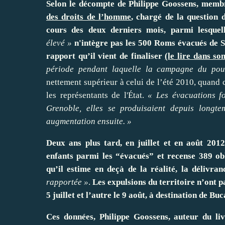
Selon le décompte de Philippe Goossens, mem
des droits de l’homme
, chargé de la question
cours des deux derniers mois, parmi lesquel
élevé »
n'intègre pas les 500 Roms évacués de St
rapport qu’il vient de finaliser
(
le lire dans son
période pendant laquelle la campagne du pou
nettement supérieur à celui de l’été 2010, quand c
les représentants de l'État.
« Les évacuations f
Grenoble, elles se produisaient depuis longte
augmentation ensuite. »
Deux ans plus tard, en juillet et en août 2012
enfants parmi les “évacués” et recense 389 obl
qu’il estime en deçà de la réalité, la délivr
rapportée »
.
Les expulsions du territoire n’ont pa
5 juillet et l’autre le 9 août, à destination de B
Ces données, Philippe Goossens, auteur du li