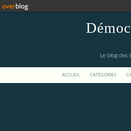
Démocr
Le blog des 
ACCUEIL
CATÉGORIES
C