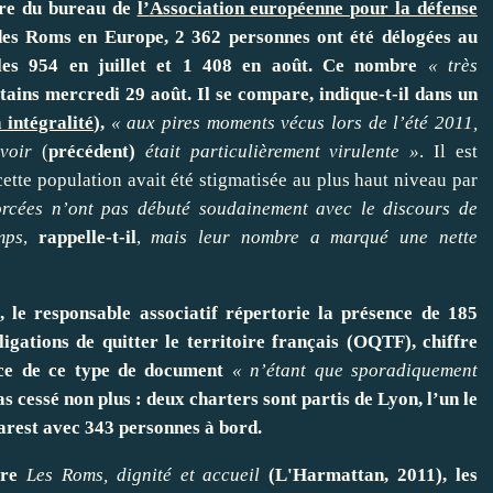
bre du bureau de
l’
Association européenne pour la défense
 des Roms en Europe, 2 362 personnes ont été délogées au
les 954 en juillet et 1 408 en août. Ce nombre
« très
ains mercredi 29 août. Il se compare, indique-t-il dans un
 intégralité
),
« aux pires moments vécus lors de l’été 2011,
voir
(
précédent)
était particulièrement virulente »
. Il est
ette population avait été stigmatisée au plus haut niveau par
orcées n’ont pas débuté soudainement avec le discours de
mps
,
rappelle-t-il
,
mais leur nombre a marqué une nette
, le responsable associatif répertorie la présence de 185
igations de quitter le territoire français (OQTF), chiffre
ance de ce type de document
« n’étant que sporadiquement
s cessé non plus : deux charters sont partis de Lyon, l’un le
ucarest avec 343 personnes à bord.
vre
Les Roms, dignité et accueil
(L'Harmattan, 2011), les