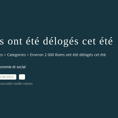
 ont été délogés cet été
es
>
Categories
>
Environ 2 000 Roms ont été délogés cet été
onomie et social
0.08.2012
…
ocratie-reelle-nimes