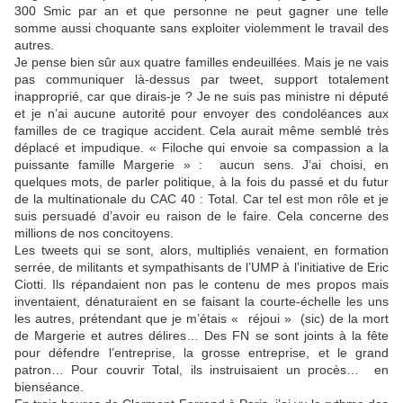
300 Smic par an et que personne ne peut gagner une telle
somme aussi choquante sans exploiter violemment le travail des
autres.
Je pense bien sûr aux quatre familles endeuillées. Mais je ne vais
pas communiquer là-dessus par tweet, support totalement
inapproprié, car que dirais-je ? Je ne suis pas ministre ni député
et je n’ai aucune autorité pour envoyer des condoléances aux
familles de ce tragique accident. Cela aurait même semblé très
déplacé et impudique. « Filoche qui envoie sa compassion a la
puissante famille Margerie » : aucun sens. J’ai choisi, en
quelques mots, de parler politique, à la fois du passé et du futur
de la multinationale du CAC 40 : Total. Car tel est mon rôle et je
suis persuadé d’avoir eu raison de le faire. Cela concerne des
millions de nos concitoyens.
Les tweets qui se sont, alors, multipliés venaient, en formation
serrée, de militants et sympathisants de l’UMP à l’initiative de Eric
Ciotti. Ils répandaient non pas le contenu de mes propos mais
inventaient, dénaturaient en se faisant la courte-échelle les uns
les autres, prétendant que je m’étais « réjoui » (sic) de la mort
de Margerie et autres délires… Des FN se sont joints à la fête
pour défendre l’entreprise, la grosse entreprise, et le grand
patron… Pour couvrir Total, ils instruisaient un procès… en
bienséance.