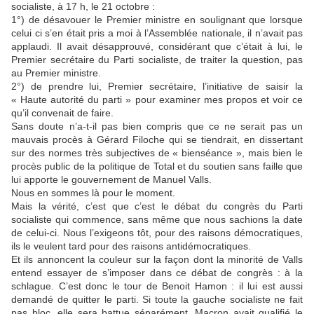
socialiste, à 17 h, le 21 octobre :
1°) de désavouer le Premier ministre en soulignant que lorsque
celui ci s’en était pris a moi à l’Assemblée nationale, il n’avait pas
applaudi. Il avait désapprouvé, considérant que c’était à lui, le
Premier secrétaire du Parti socialiste, de traiter la question, pas
au Premier ministre.
2°) de prendre lui, Premier secrétaire, l’initiative de saisir la
« Haute autorité du parti » pour examiner mes propos et voir ce
qu’il convenait de faire.
Sans doute n’a-t-il pas bien compris que ce ne serait pas un
mauvais procès à Gérard Filoche qui se tiendrait, en dissertant
sur des normes très subjectives de « bienséance », mais bien le
procès public de la politique de Total et du soutien sans faille que
lui apporte le gouvernement de Manuel Valls.
Nous en sommes là pour le moment.
Mais la vérité, c’est que c’est le débat du congrès du Parti
socialiste qui commence, sans même que nous sachions la date
de celui-ci. Nous l’exigeons tôt, pour des raisons démocratiques,
ils le veulent tard pour des raisons antidémocratiques.
Et ils annoncent la couleur sur la façon dont la minorité de Valls
entend essayer de s’imposer dans ce débat de congrès : à la
schlague. C’est donc le tour de Benoit Hamon : il lui est aussi
demandé de quitter le parti. Si toute la gauche socialiste ne fait
pas bloc, elle sera battue séparément. Macron avait qualifié le