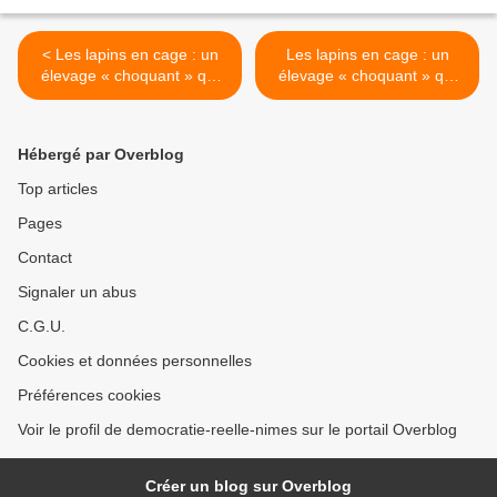
< Les lapins en cage : un
Les lapins en cage : un
élevage « choquant » qui
élevage « choquant » qui
reste méconnu - Enquête
reste méconnu - Enquête
sur les "conditions de vie
sur les "conditions de vie
désastreuses" des lapins
désastreuses" des lapins
Hébergé par Overblog
élevés en batterie dans
élevés en batterie dans
l'Union européenne
l'Union européenne >
Top articles
Pages
Contact
Signaler un abus
C.G.U.
Cookies et données personnelles
Préférences cookies
Voir le profil de democratie-reelle-nimes sur le portail Overblog
Créer un blog sur Overblog