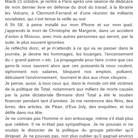
Mardi 21 octobre, je rentre à Paris après une séance de dédicace
de mon dernier livre en défense du droit du travail, à la librairie
les Volcans, à Clermont-Ferrand et d’une réunion de militants
socialistes, qui s’est tenue la veille au soir.
A 5h 58, à peine installé sur mon iPhone et sur mon ipad,
j’apprends la mort de Christophe de Margerie, dans un accident
d’avion à Moscou, avec trois autres personnes qui seront, par la
suite, le plus souvent ignorées.
Je réfléchis donc, et je m’attends à ce qui va se passer dans la
journée, je devine les hommages, les louanges, l’encensement
du « grand patron » etc. La propagande pour faire croire que ces
gens-là nous sauvent alors que ces puissants-là nous coulent,
siphonnent nos salaires, bloquent nos emplois, polluent,
détruisent l’environnement, tournent le dos aux choix citoyens…
Je pense, aussi, à toux ceux qui, dans le monde ont été victimes
de la politique de Total, notamment aux milliers de morts causés
par la junte dictatoriale Birmane dont Total a été le soutien
financier pendant tant d’années. Je me remémore des films, des
livres, des articles, de Péan, d’Eva Joly, des enquêtes, et tout
défile dans ma tête.
Je ne connais pas l’homme ni son entourage, même s’il était plus
que célèbre. Il ne m’était pas sympathique. Je ne pouvais ni ne
voulais le dissocier de la politique du groupe pétrolier qu’il
dirigeait. Je ne pouvais pas, non plus oublier qu’il gagnait environ