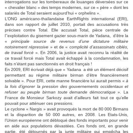
interrogations sur les tombereaux de louanges déversées sur ce
« chevalier blanc » des temps modernes, sur ce « père » dont les
salariés de Total seraient aujourd’hui « orphelins ».
L’ONG américano-thaïlandaise EarthRights international (ERI),
dans son rapport de juillet 2010, portait des accusations très
précises contre Total. Elle accusait Total, pièce centrale de
l’’exploitation du gisement gazier sous-marin de Yadana, d’être la
«
principale source de revenus d’une dictature militaire
notoirement répressive
» et de «
complicité d’assassinats ciblés,
de travail forcé
». En 2006, la justice avait reconnu la réalité de
ce travail forcé mais Total avait échappé à la condamnation, les
faits n’étant pas sanctionnés en droit français !
En 2009, ERI écrivait déjà que « Yadana a été un élément décisif
permettant au régime militaire birman d’être financièrement
solvable ». Pour ERI, cette manne financière lui aurait permis «
à
la fois d’ignorer la pression des gouvernements occidentaux et
refuser au peuple birman toute demande démocratique
». La
France de Monsieur Sarkozy avait d’ailleurs fait tout ce qu’elle
pouvait pour atténuer ces pressions.
Le cyclone « Nargis » avait provoqués la mort de 80 000 Birmans
et la disparition de 50 000 autres, en 2008. Les Etats-Unis,
l’Union européenne ont débloqué des fonds importants pour venir
en aide aux populations dévastées. Ces fonds ont, en grande
partie, été détournés par la junte militaire qui empêcha les