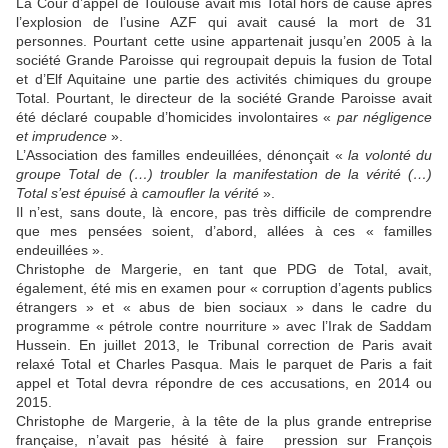
La Cour d’appel de Toulouse avait mis Total hors de cause après
l’explosion de l’usine AZF qui avait causé la mort de 31
personnes. Pourtant cette usine appartenait jusqu’en 2005 à la
société Grande Paroisse qui regroupait depuis la fusion de Total
et d’Elf Aquitaine une partie des activités chimiques du groupe
Total. Pourtant, le directeur de la société Grande Paroisse avait
été déclaré coupable d’homicides involontaires «
par négligence
et imprudence
».
L’Association des familles endeuillées, dénonçait «
la volonté du
groupe Total de (…) troubler la manifestation de la vérité (…)
Total s’est épuisé à camoufler la vérité
».
Il n’est, sans doute, là encore, pas très difficile de comprendre
que mes pensées soient, d’abord, allées à ces « familles
endeuillées ».
Christophe de Margerie, en tant que PDG de Total, avait,
également, été mis en examen pour « corruption d’agents publics
étrangers » et « abus de bien sociaux » dans le cadre du
programme « pétrole contre nourriture » avec l’Irak de Saddam
Hussein. En juillet 2013, le Tribunal correction de Paris avait
relaxé Total et Charles Pasqua. Mais le parquet de Paris a fait
appel et Total devra répondre de ces accusations, en 2014 ou
2015.
Christophe de Margerie, à la tête de la plus grande entreprise
française, n’avait pas hésité à faire pression sur François