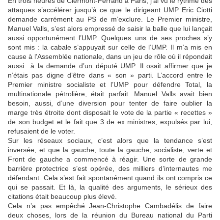
En trois heures de Clermont-Ferrand à Paris, j’ai vu le rythme des
attaques s’accélérer jusqu’à ce que le dirigeant UMP Eric Ciotti
demande carrément au PS de m’exclure. Le Premier ministre,
Manuel Valls, s’est alors empressé de saisir la balle que lui lançait
aussi opportunément l’UMP. Quelques uns de ses proches s’y
sont mis : la cabale s’appuyait sur celle de l’UMP. Il m’a mis en
cause à l’Assemblée nationale, dans un jeu de rôle où il répondait
aussi à la demande d’un député UMP. Il osait affirmer que je
n’étais pas digne d’être dans « son » parti. L’accord entre le
Premier ministre socialiste et l’UMP pour défendre Total, la
multinationale pétrolière, était parfait. Manuel Valls avait bien
besoin, aussi, d’une diversion pour tenter de faire oublier la
marge très étroite dont disposait le vote de la partie « recettes »
de son budget et le fait que 3 de ex ministres, expulsés par lui,
refusaient de le voter.
Sur les réseaux sociaux, c’est alors que la tendance s’est
inversée, et que la gauche, toute la gauche, socialiste, verte et
Front de gauche a commencé à réagir. Une sorte de grande
barrière protectrice s’est opérée, des milliers d’internautes me
défendant. Cela s’est fait spontanément quand ils ont compris ce
qui se passait. Et là, la qualité des arguments, le sérieux des
citations était beaucoup plus élevé.
Cela n’a pas empêché Jean-Christophe Cambadélis de faire
deux choses, lors de la réunion du Bureau national du Parti