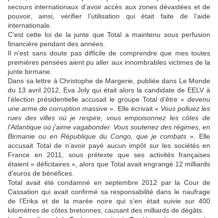
secours internationaux d’avoir accès aux zones dévastées et de
pouvoir, ainsi, vérifier l’utilisation qui était faite de l’aide
internationale.
C’est cette loi de la junte que Total a maintenu sous perfusion
financière pendant des années.
Il n’est sans doute pas difficile de comprendre que mes toutes
premières pensées aient pu aller aux innombrables victimes de la
junte birmane.
Dans sa lettre à Christophe de Margerie, publiée dans Le Monde
du 13 avril 2012, Eva Joly qui était alors la candidate de EELV à
l’élection présidentielle accusait le groupe Total d’être «
devenu
une arme de corruption massive
». Elle écrivait «
Vous polluez les
rues des villes où je respire, vous empoisonnez les côtes de
l’Atlantique où j’aime vagabonder. Vous soutenez des régimes, en
Birmanie ou en République du Congo, que je combats
». Elle
accusait Total de n’avoir payé aucun impôt sur les sociétés en
France en 2011, sous prétexte que ses activités françaises
étaient « déficitaires », alors que Total avait engrangé 12 milliards
d’euros de bénéfices.
Total avait été condamné en septembre 2012 par la Cour de
Cassation qui avait confirmé sa responsabilité dans le naufrage
de l’Erika et de la marée noire qui s’en était suivie sur 400
kilomètres de côtes bretonnes, causant des milliards de dégâts.