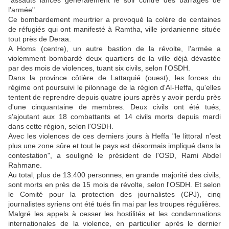
l'armée".
Ce bombardement meurtrier a provoqué la colère de centaines
de réfugiés qui ont manifesté à Ramtha, ville jordanienne située
tout près de Deraa.
A Homs (centre), un autre bastion de la révolte, l'armée a
violemment bombardé deux quartiers de la ville déjà dévastée
par des mois de violences, tuant six civils, selon l'OSDH.
Dans la province côtière de Lattaquié (ouest), les forces du
régime ont poursuivi le pilonnage de la région d'Al-Heffa, qu'elles
tentent de reprendre depuis quatre jours après y avoir perdu près
d'une cinquantaine de membres. Deux civils ont été tués,
s'ajoutant aux 18 combattants et 14 civils morts depuis mardi
dans cette région, selon l'OSDH.
Avec les violences de ces derniers jours à Heffa "le littoral n'est
plus une zone sûre et tout le pays est désormais impliqué dans la
contestation", a souligné le président de l'OSD, Rami Abdel
Rahmane.
Au total, plus de 13.400 personnes, en grande majorité des civils,
sont morts en près de 15 mois de révolte, selon l'OSDH. Et selon
le Comité pour la protection des journalistes (CPJ), cinq
journalistes syriens ont été tués fin mai par les troupes régulières.
Malgré les appels à cesser les hostilités et les condamnations
internationales de la violence, en particulier après le dernier