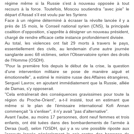
régime même si la Russie s'est à nouveau opposée à tout
recours à la force. Toutefois, Moscou soutiendra "avec joie" le
départ d'Assad s'il est voulu par les Syriens
Face à un régime déterminé à écraser la révolte lancée il y a
près de 15 mois, le Conseil national syrien (CNS), la principale
coalition d'opposition, s'apprête à désigner un nouveau président,
chargé de rendre efficace cette instance profondément divisée.
Au total, les violences ont fait 29 morts à travers le pays,
essentiellement des civils, au lendemain d'une autre journée
sanglante avec 68 victimes, selon l'Observatoire syrien des droits
de l'Homme (OSDH).
"Pour la première fois depuis le début de la crise, la question
d'une intervention militaire se pose de manière aiguë et
émotionnelle", a estimé le ministre russe des Affaires étrangères,
Sergueï Lavrov, en ajoutant immédiatement que la Russie, alliée
de Damas, s'y opposerait.
"Cela entraînerait des conséquences gravissimes pour toute la
région du Proche-Orient", a-t-il insisté, tout en estimant que
même si le plan de l'émissaire international Kofi Annan
commençait "à s'enliser", il n'y avait "pas d'alternative".
Avant l'aube, au moins 17 personnes, dont neuf femmes et trois
enfants, ont été tuées dans des bombardements de l'armée à
Deraa (sud), selon l'OSDH, qui y a vu une possible riposte aux
"assauts lancés généralement le soir contre des barrages de