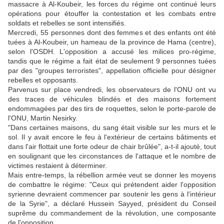
massacre à Al-Koubeir, les forces du régime ont continué leurs
opérations pour étouffer la contestation et les combats entre
soldats et rebelles se sont intensifiés.
Mercredi, 55 personnes dont des femmes et des enfants ont été
tuées à Al-Koubeir, un hameau de la province de Hama (centre),
selon l'OSDH. L'opposition a accusé les milices pro-régime,
tandis que le régime a fait état de seulement 9 personnes tuées
par des "groupes terroristes", appellation officielle pour désigner
rebelles et opposants.
Parvenus sur place vendredi, les observateurs de l'ONU ont vu
des traces de véhicules blindés et des maisons fortement
endommagées par des tirs de roquettes, selon le porte-parole de
l'ONU, Martin Nesirky.
"Dans certaines maisons, du sang était visible sur les murs et le
sol. Il y avait encore le feu à l'extérieur de certains bâtiments et
dans l'air flottait une forte odeur de chair brûlée", a-t-il ajouté, tout
en soulignant que les circonstances de l'attaque et le nombre de
victimes restaient à déterminer.
Mais entre-temps, la rébellion armée veut se donner les moyens
de combattre le régime: "Ceux qui prétendent aider l'opposition
syrienne devraient commencer par soutenir les gens à l'intérieur
de la Syrie", a déclaré Hussein Sayyed, président du Conseil
suprême du commandement de la révolution, une composante
de l'opposition.