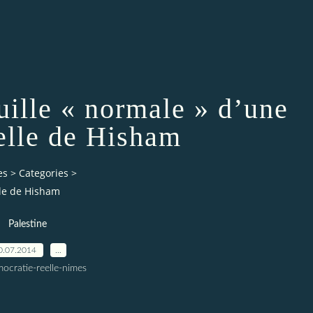
ouille « normale » d’une
elle de Hisham
es
>
Categories
>
lle de Hisham
Palestine
0.07.2014
…
ocratie-reelle-nimes