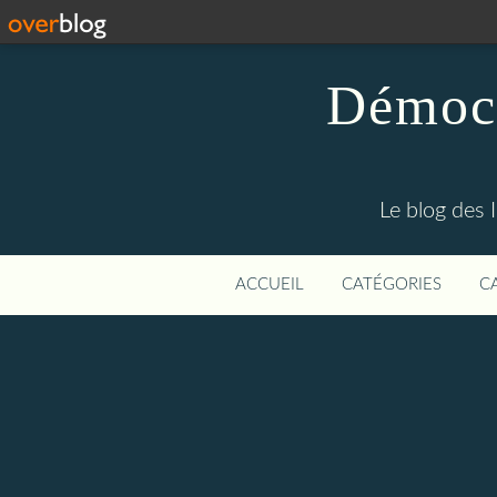
Démocr
Le blog des 
ACCUEIL
CATÉGORIES
C