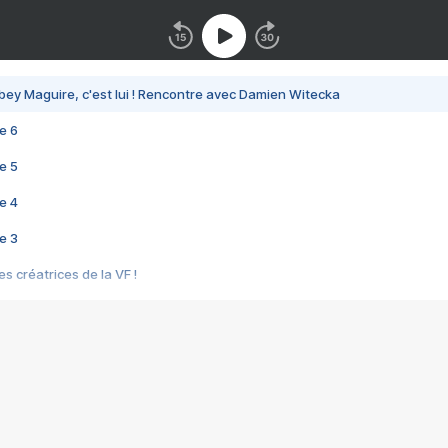
bey Maguire, c'est lui ! Rencontre avec Damien Witecka
e 6
e 5
e 4
e 3
s créatrices de la VF !
e 2
e 1
e Mektoub My Love arrive enfin ! Rencontre avec Shaïn Boumedine et Sal
i : après Toni en famille