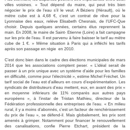
villes voisines. « Tout dépend du maire, qui peut très bien
négocier le prix de l’eau s’il le veut. A Béziers (Hérault), où le
mètre cube est à 4,68 €, c’est un contrat de rêve pour la
Lyonnaise des eaux, relève Elisabeth Chesnais, de l’UFC-Que
choisir. Depuis quelques années, certains élus reprennent la
main. En 2008, le maire de Saint- Etienne (Loire) a fait campagne
sur les prix de l’eau. Il est parvenu à faire baisser le tarif au mètre
cube de 1 €. » Même situation à Paris qui a infléchi les tarifs
après son passage en régie en 2010.
C’est donc bien dans le cadre des élections municipales de mars
2014 que les associations comptent peser. « L’idéal serait de
passer à un prix unique avec un système d’aide pour les familles
en difficulté, comme pour l’électricité », estime Michel Fréchet. Un
tarif social de l’eau est d’ailleurs en cours d’expérimentation. Les
syndicats de distributeurs d’eau mettent, eux, en avant des prix «
en moyenne inférieurs de 11% comparés aux autres pays
européens », à l’instar de Tristan Mathieu, directeur de la
Fédération professionnelle des entreprises de l’eau. « En milieu
rural, il y a moins d’abonnés, c’est un facteur de renchérissement
du prix de l’eau », se défend-il. Mais globalement, les prix sont
amenés à grimper. Notamment pour financer le renouvellement
des canalisations, confie Pierre Etchart, président de la