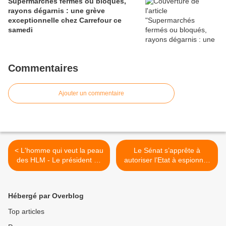
Supermarchés fermés ou bloqués,
rayons dégarnis : une grève
exceptionnelle chez Carrefour ce
samedi
Commentaires
Ajouter un commentaire
< L'homme qui veut la peau
Le Sénat s’apprête à
des HLM - Le président de
autoriser l’Etat à espionner
l'Union nationale de la
les internautes >
propriété immobilière fait du
forcing pour assécher le
Hébergé par Overblog
financement du logement
social pour récupérer ses
Top articles
locataires