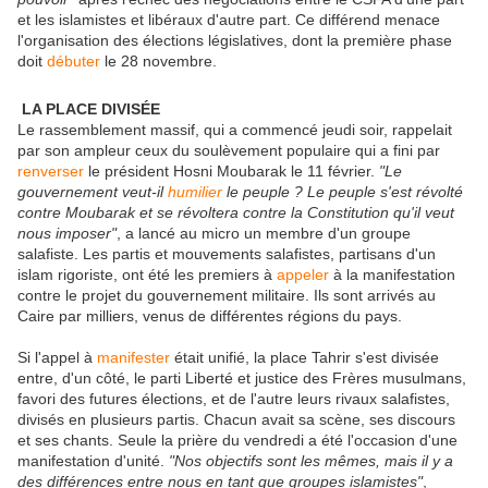
et les islamistes et libéraux d'autre part. Ce différend menace
l'organisation des élections législatives, dont la première phase
doit
débuter
le 28 novembre.
LA PLACE DIVISÉE
Le rassemblement massif, qui a commencé jeudi soir, rappelait
par son ampleur ceux du soulèvement populaire qui a fini par
renverser
le président Hosni Moubarak le 11 février.
"Le
gouvernement veut-il
humilier
le peuple ? Le peuple s'est révolté
contre Moubarak et se révoltera contre la Constitution qu'il veut
nous imposer"
, a lancé au micro un membre d'un groupe
salafiste. Les partis et mouvements salafistes, partisans d'un
islam rigoriste, ont été les premiers à
appeler
à la manifestation
contre le projet du gouvernement militaire. Ils sont arrivés au
Caire par milliers, venus de différentes régions du pays.
Si l'appel à
manifester
était unifié, la place Tahrir s'est divisée
entre, d'un côté, le parti Liberté et justice des Frères musulmans,
favori des futures élections, et de l'autre leurs rivaux salafistes,
divisés en plusieurs partis. Chacun avait sa scène, ses discours
et ses chants. Seule la prière du vendredi a été l'occasion d'une
manifestation d'unité.
"Nos objectifs sont les mêmes, mais il y a
des différences entre nous en tant que groupes islamistes"
,