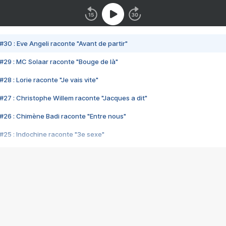
#30 : Eve Angeli raconte "Avant de partir"
#29 : MC Solaar raconte "Bouge de là"
28 : Lorie raconte "Je vais vite"
#27 : Christophe Willem raconte "Jacques a dit"
#26 : Chimène Badi raconte "Entre nous"
#25 : Indochine raconte "3e sexe"
#24 : Zaho raconte "C'est chelou"
#23 : Patrick Bruel raconte "Au café des délices"
#22 : Kyo raconte "Le chemin"
#21 : Nolwenn Leroy raconte "Cassé"
#20 : Patrick Hernandez raconte "Born to be alive"