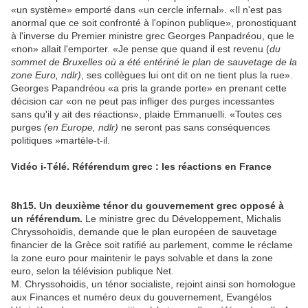
«un système» emporté dans «un cercle infernal». «Il n'est pas
anormal que ce soit confronté à l'opinon publique», pronostiquant
à l'inverse du Premier ministre grec Georges Panpadréou, que le
«non» allait l'emporter. «Je pense que quand il est revenu (
du
sommet de Bruxelles où a été entériné le plan de sauvetage de la
zone Euro, ndlr)
, ses collègues lui ont dit on ne tient plus la rue».
Georges Papandréou «a pris la grande porte» en prenant cette
décision car «on ne peut pas infliger des purges incessantes
sans qu'il y ait des réactions», plaide Emmanuelli. «Toutes ces
purges
(en Europe, ndlr)
ne seront pas sans conséquences
politiques »martèle-t-il.
Vidéo i-Télé. Référendum grec : les réactions en France
8h15. Un deuxième ténor du gouvernement grec opposé à
un référendum.
Le ministre grec du Développement, Michalis
Chryssohoïdis, demande que le plan européen de sauvetage
financier de la Grèce soit ratifié au parlement, comme le réclame
la zone euro pour maintenir le pays solvable et dans la zone
euro, selon la télévision publique Net.
M. Chryssohoidis, un ténor socialiste, rejoint ainsi son homologue
aux Finances et numéro deux du gouvernement, Evangélos