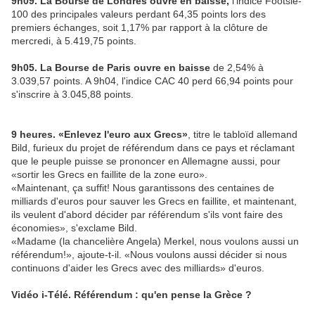
9h09. La Bourse de Londres ouvre en baisse
,
l'indice Footsie-
100 des principales valeurs perdant 64,35 points lors des
premiers échanges, soit 1,17% par rapport à la clôture de
mercredi, à 5.419,75 points.
9h05. La Bourse de Paris ouvre en baisse
de 2,54% à
3.039,57 points. A 9h04, l'indice CAC 40 perd 66,94 points pour
s'inscrire à 3.045,88 points.
9 heures. «Enlevez l'euro aux Grecs»
, titre le tabloïd allemand
Bild, furieux du projet de référendum dans ce pays et réclamant
que le peuple puisse se prononcer en Allemagne aussi, pour
«sortir les Grecs en faillite de la zone euro».
«Maintenant, ça suffit! Nous garantissons des centaines de
milliards d'euros pour sauver les Grecs en faillite, et maintenant,
ils veulent d'abord décider par référendum s'ils vont faire des
économies», s'exclame Bild.
«Madame (la chancelière Angela) Merkel, nous voulons aussi un
référendum!», ajoute-t-il. «Nous voulons aussi décider si nous
continuons d'aider les Grecs avec des milliards» d'euros.
Vidéo i-Télé. Référendum : qu'en pense la Grèce ?