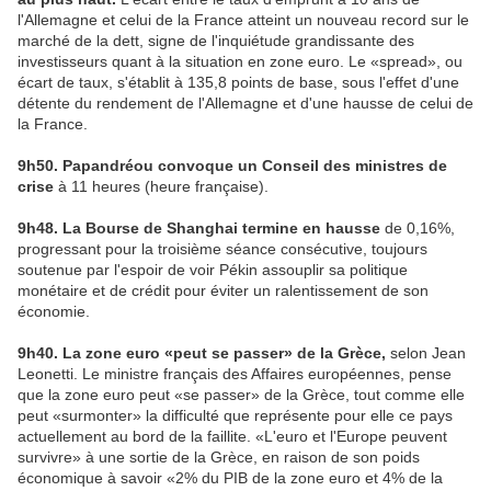
l'Allemagne et celui de la France atteint un nouveau record sur le
marché de la dett, signe de l'inquiétude grandissante des
investisseurs quant à la situation en zone euro. Le «spread», ou
écart de taux, s'établit à 135,8 points de base, sous l'effet d'une
détente du rendement de l'Allemagne et d'une hausse de celui de
la France.
9h50. Papandréou convoque un Conseil des ministres de
crise
à 11 heures (heure française).
9h48. La Bourse de Shanghai termine en hausse
de 0,16%,
progressant pour la troisième séance consécutive, toujours
soutenue par l'espoir de voir Pékin assouplir sa politique
monétaire et de crédit pour éviter un ralentissement de son
économie.
9h40. La zone euro «peut se passer» de la Grèce,
selon Jean
Leonetti. Le ministre français des Affaires européennes, pense
que la zone euro peut «se passer» de la Grèce, tout comme elle
peut «surmonter» la difficulté que représente pour elle ce pays
actuellement au bord de la faillite. «L'euro et l'Europe peuvent
survivre» à une sortie de la Grèce, en raison de son poids
économique à savoir «2% du PIB de la zone euro et 4% de la