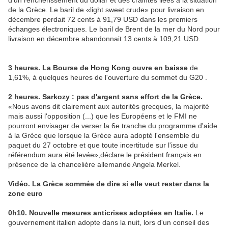
d'un renchérissement du dollar et des craintes liées à la situation
de la Grèce. Le baril de «light sweet crude» pour livraison en
décembre perdait 72 cents à 91,79 USD dans les premiers
échanges électroniques. Le baril de Brent de la mer du Nord pour
livraison en décembre abandonnait 13 cents à 109,21 USD.
3 heures. La Bourse de Hong Kong ouvre en baisse
de
1,61%, à quelques heures de l'ouverture du sommet du G20 .
2 heures. Sarkozy : pas d'argent sans effort de la Grèce.
«Nous avons dit clairement aux autorités grecques, la majorité
mais aussi l'opposition (...) que les Européens et le FMI ne
pourront envisager de verser la 6e tranche du programme d'aide
à la Grèce que lorsque la Grèce aura adopté l'ensemble du
paquet du 27 octobre et que toute incertitude sur l'issue du
référendum aura été levée»,déclare le président français en
présence de la chancelière allemande Angela Merkel.
Vidéo. La Grèce sommée de dire si elle veut rester dans la
zone euro
0h10. Nouvelle mesures anticrises adoptées en Italie.
Le
gouvernement italien adopte dans la nuit, lors d'un conseil des