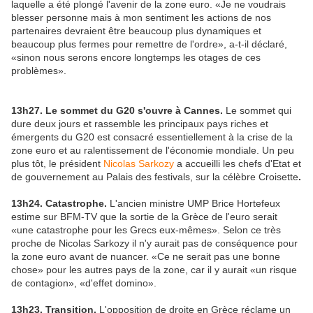
laquelle a été plongé l'avenir de la zone euro. «Je ne voudrais
blesser personne mais à mon sentiment les actions de nos
partenaires devraient être beaucoup plus dynamiques et
beaucoup plus fermes pour remettre de l'ordre», a-t-il déclaré,
«sinon nous serons encore longtemps les otages de ces
problèmes».
13h27. Le sommet du G20 s'ouvre à Cannes.
Le sommet qui
dure deux jours et rassemble les principaux pays riches et
émergents du G20 est consacré essentiellement à la crise de la
zone euro et au ralentissement de l'économie mondiale. Un peu
plus tôt, le président
Nicolas Sarkozy
a accueilli les chefs d'Etat et
de gouvernement au Palais des festivals, sur la célèbre Croisette
.
13h24. Catastrophe.
L'ancien ministre UMP Brice Hortefeux
estime sur BFM-TV que la sortie de la Grèce de l'euro serait
«une catastrophe pour les Grecs eux-mêmes». Selon ce très
proche de Nicolas Sarkozy il n'y aurait pas de conséquence pour
la zone euro avant de nuancer. «Ce ne serait pas une bonne
chose» pour les autres pays de la zone, car il y aurait «un risque
de contagion», «d'effet domino».
13h23. Transition.
L'opposition de droite en Grèce réclame un