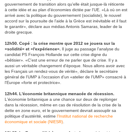
gouvernement de transition alors qu'elle était jusque-là réticente
à cette idée et au plan d'économies dictée par l'UE. «Là où on est
arrivé avec la politique du gouvernement (socialiste), le nouvel
accord sur la poursuite de l'aide à la Grèce est inévitable et il faut
le garantir», déclare aux médias Antonis Samaras, leader de la
droite grecque.
12h50. Copé : la crise montre que 2012 se jouera sur la
«solidité» et «l'expérience».
Il juge au passage l'analyse du
candidat PS François Hollande sur cette crise digne du
«bêtisier». «C'est une erreur de ne parler que de crise. Il y a
aussi un véritable changement d'époque. Nous allons avoir avec
les Français un rendez-vous de vérité», déclare le secrétaire
général de l'UMP à l'occasion d'un «atelier de l'UMP» consacré à
l'Europe «forte et protectrice».
12h44. L'économie britannique menacée de récession.
L'économie britannique a une chance sur deux de replonger
dans la récession, même en cas de résolution de la crise de la
dette en zone euro, et le gouvernement devrait assouplir sa
politique d'austérité, estime
l'Institut national de recherche
économique et sociale (NIESR)
.