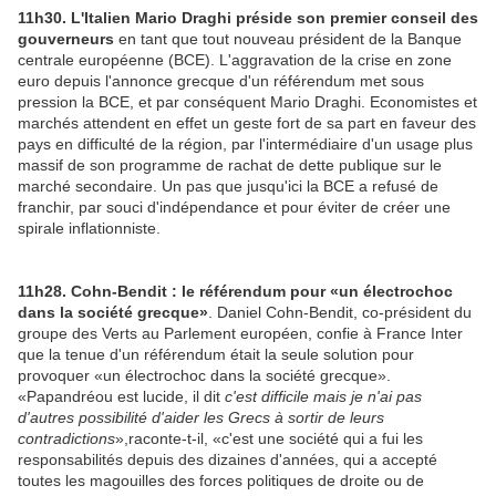
1
1h30. L'Italien Mario Draghi préside son premier conseil des
gouverneurs
en tant que tout nouveau président de la Banque
centrale européenne (BCE). L'aggravation de la crise en zone
euro depuis l'annonce grecque d'un référendum met sous
pression la BCE, et par conséquent Mario Draghi. Economistes et
marchés attendent en effet un geste fort de sa part en faveur des
pays en difficulté de la région, par l'intermédiaire d'un usage plus
massif de son programme de rachat de dette publique sur le
marché secondaire. Un pas que jusqu'ici la BCE a refusé de
franchir, par souci d'indépendance et pour éviter de créer une
spirale inflationniste.
11h28. Cohn-Bendit : le référendum pour «un électrochoc
dans la société grecque»
. Daniel Cohn-Bendit, co-président du
groupe des Verts au Parlement européen, confie à France Inter
que la tenue d'un référendum était la seule solution pour
provoquer «un électrochoc dans la société grecque».
«Papandréou est lucide, il dit
c'est difficile mais je n'ai pas
d'autres possibilité d'aider les Grecs à sortir de leurs
contradictions
»,raconte-t-il, «c'est une société qui a fui les
responsabilités depuis des dizaines d'années, qui a accepté
toutes les magouilles des forces politiques de droite ou de