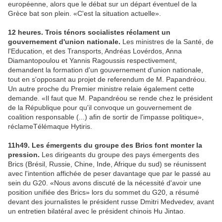
européenne, alors que le débat sur un départ éventuel de la
Grèce bat son plein. «C'est la situation actuelle».
12 heures. Trois ténors socialistes réclament un
gouvernement d'union nationale.
Les ministres de la Santé, de
l'Education, et des Transports, Andréas Lovérdos, Anna
Diamantopoulou et Yannis Ragoussis respectivement,
demandent la formation d'un gouvernement d'union nationale,
tout en s'opposant au projet de referendum de M. Papandréou.
Un autre proche du Premier ministre relaie également cette
demande. «Il faut que M. Papandréou se rende chez le président
de la République pour qu'il convoque un gouvernement de
coalition responsable (...) afin de sortir de l'impasse politique»,
réclameTélémaque Hytiris.
11h49. Les émergents du groupe des Brics font monter la
pression.
Les dirigeants du groupe des pays émergents des
Brics (Brésil, Russie, Chine, Inde, Afrique du sud) se réunissent
avec l'intention affichée de peser davantage que par le passé au
sein du G20. «Nous avons discuté de la nécessité d'avoir une
position unifiée des Brics» lors du sommet du G20, a résumé
devant des journalistes le président russe Dmitri Medvedev, avant
un entretien bilatéral avec le président chinois Hu Jintao.