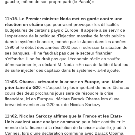
gauche, même de son propre parti (le Pasok)».
11h15. Le Premier ministre Noda met en garde contre une
réaction en chaîne
que pourraient provoquer les difficultés
budgétaires de certains pays d'Europe. Il appelle à se servir de
l'expérience de la politique d'injection massive de fonds publics
dans le système financier, menée par le Japon dans les années
1990 et le début des années 2000 pour redresser la situation de
ses banques. «Il ne faudrait pas que le secteur financier
s'effondre. Il ne faudrait pas que l'économie réelle en souffre
démesurément», a déclaré M. Noda. «En cas de faillite il faut tout
de suite injecter des capitaux dans le système», a-t-il ajouté.
11h08. Obama : «résoudre la crise» en Europe, une tâche
prioritaire du G20
. «L'aspect le plus important de notre tâche au
cours des deux prochains jours sera de résoudre la crise
financière, ici en Europe», déclare Barack Obama lors d'une
brève intervention au G20 aux de Nicolas Sarkozy.
11h02. Nicolas Sarkozy affirme que la France et les Etats-
Unis avaient «une analyse commune
pour faire contribuer le
monde de la finance à la résolution de la crise» actuelle, jeudi à
Cannes, lors d'une déclaration commune avec Barack Obama.