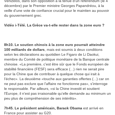
Vénizélos, dans son opposition à la tenue d'un référendum (le 4
décembre) par le Premier ministre Georges Papandréou, à la
veille d'une vote de confiance crucial pour le maintien au pouvoir
du gouvernement grec.
Vidéo i-Télé. La Grèce va-t-elle rester dans la zone euro ?
8h10. Le soutien chinois à la zone euro pourrait atteindre
100 milliards de dollars
, mais est soumis à deux conditions
selon les déclarations au quotidien Le Figaro de Li Daokui,
membre du Comité de politique monétaire de la Banque centrale
chinoise. «La première, c'est être sûr que le Fonds européen de
stabilité financière (FESF) sera efficace (...) rien ne serait pire
pour la Chine que de contribuer à quelque chose qui irait à
l'échec». La deuxième «touche aux garanties offertes (...) car on
ne peut pas exclure que l'affaire ne fonctionne pas», s'interroge
le responsable. Par ailleurs, «si la Chine investit et soutient
l'Europe, il n'est pas irraisonable qu'elle demande au minimum un
peu plus de compréhension de ses intérêts».
7h45. Le président américain, Barack Obama
est arrivé en
France pour assister au G20.