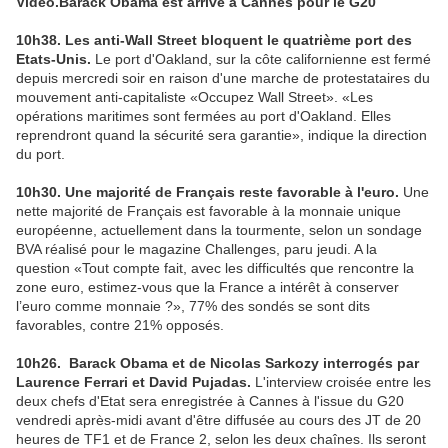
Vidéo.Barack Obama est arrivé à Cannes pour le G20
10h38. Les anti-Wall Street bloquent le quatrième port des
Etats-Unis.
Le port d'Oakland, sur la côte californienne est fermé
depuis mercredi soir en raison d'une marche de protestataires du
mouvement anti-capitaliste «Occupez Wall Street». «Les
opérations maritimes sont fermées au port d'Oakland. Elles
reprendront quand la sécurité sera garantie», indique la direction
du port.
10h30. Une majorité de Français reste favorable à l'euro.
Une
nette majorité de Français est favorable à la monnaie unique
européenne, actuellement dans la tourmente, selon un sondage
BVA réalisé pour le magazine Challenges, paru jeudi. A la
question «Tout compte fait, avec les difficultés que rencontre la
zone euro, estimez-vous que la France a intérêt à conserver
l’euro comme monnaie ?», 77% des sondés se sont dits
favorables, contre 21% opposés.
10h26. Barack Obama et de Nicolas Sarkozy interrogés par
Laurence Ferrari et David Pujadas.
L'interview croisée entre les
deux chefs d'Etat sera enregistrée à Cannes à l'issue du G20
vendredi après-midi avant d'être diffusée au cours des JT de 20
heures de TF1 et de France 2, selon les deux chaînes. Ils seront