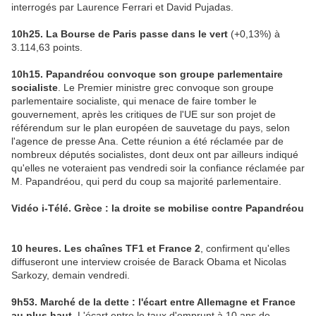
interrogés par Laurence Ferrari et David Pujadas.
10h25. La Bourse de Paris passe dans le vert
(+0,13%) à
3.114,63 points.
10h15. Papandréou convoque son groupe parlementaire
socialiste
. Le Premier ministre grec convoque son groupe
parlementaire socialiste, qui menace de faire tomber le
gouvernement, après les critiques de l'UE sur son projet de
référendum sur le plan européen de sauvetage du pays, selon
l'agence de presse Ana. Cette réunion a été réclamée par de
nombreux députés socialistes, dont deux ont par ailleurs indiqué
qu'elles ne voteraient pas vendredi soir la confiance réclamée par
M. Papandréou, qui perd du coup sa majorité parlementaire.
Vidéo i-Télé. Grèce : la droite se mobilise contre Papandréou
10 heures. Les chaînes TF1 et France 2
, confirment qu'elles
diffuseront une interview croisée de Barack Obama et Nicolas
Sarkozy, demain vendredi.
9h53. Marché de la dette : l'écart entre Allemagne et France
au plus haut.
L'écart entre le taux d'emprunt à 10 ans de