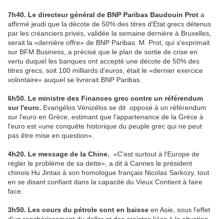
7h40. Le directeur général de BNP Paribas Baudouin Prot
a
affirmé jeudi que la décote de 50% des titres d'Etat grecs détenus
par les créanciers privés, validée la semaine dernière à Bruxelles,
serait la «dernière offre» de BNP Paribas. M. Prot, qui s'exprimait
sur BFM Business, a précisé que le plan de sortie de crise en
vertu duquel les banques ont accepté une décote de 50% des
titres grecs, soit 100 milliards d'euros, était le «dernier exercice
volontaire» auquel se livrerait BNP Paribas.
6h50. Le ministre des Finances grec contre un référendum
sur l'euro.
Evangélos Vénizélos se dit opposé à un référendum
sur l'euro en Grèce, estimant que l'appartenance de la Grèce à
l'euro est «une conquête historique du peuple grec qui ne peut
pas être mise en question».
4h20. Le message de la Chine.
«C'est surtout à l'Europe de
régler le problème de sa dette», a dit à Cannes le président
chinois Hu Jintao à son homologue français Nicolas Sarkozy, tout
en se disant confiant dans la capacité du Vieux Contient à faire
face.
3h50. Les cours du pétrole sont en baisse
en Asie, sous l'effet