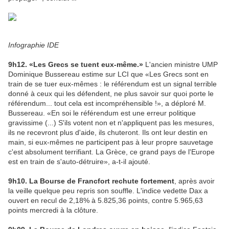
Infographie IDE
9h12. «Les Grecs se tuent eux-même.»
L'ancien ministre UMP
Dominique Bussereau estime sur LCI que «Les Grecs sont en
train de se tuer eux-mêmes : le référendum est un signal terrible
donné à ceux qui les défendent, ne plus savoir sur quoi porte le
référendum... tout cela est incompréhensible !», a déploré M.
Bussereau. «En soi le référendum est une erreur politique
gravissime (...) S'ils votent non et n'appliquent pas les mesures,
ils ne recevront plus d'aide, ils chuteront. Ils ont leur destin en
main, si eux-mêmes ne participent pas à leur propre sauvetage
c'est absolument terrifiant. La Grèce, ce grand pays de l'Europe
est en train de s'auto-détruire», a-t-il ajouté.
9h10. La Bourse de Francfort rechute fortemen
t
, après avoir
la veille quelque peu repris son souffle. L'indice vedette Dax a
ouvert en recul de 2,18% à 5.825,36 points, contre 5.965,63
points mercredi à la clôture.