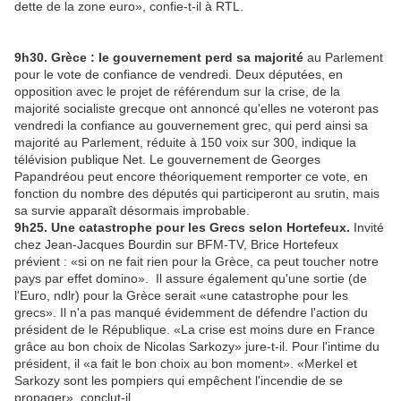
dette de la zone euro», confie-t-il à RTL.
9h30. Grèce : le gouvernement perd sa majorité
au Parlement
pour le vote de confiance de vendredi. Deux députées, en
opposition avec le projet de référendum sur la crise, de la
majorité socialiste grecque ont annoncé qu'elles ne voteront pas
vendredi la confiance au gouvernement grec, qui perd ainsi sa
majorité au Parlement, réduite à 150 voix sur 300, indique la
télévision publique Net. Le gouvernement de Georges
Papandréou peut encore théoriquement remporter ce vote, en
fonction du nombre des députés qui participeront au srutin, mais
sa survie apparaît désormais improbable.
9h25. Une catastrophe pour les Grecs selon Hortefeux.
Invité
chez Jean-Jacques Bourdin sur BFM-TV, Brice Hortefeux
prévient : «si on ne fait rien pour la Grèce, ca peut toucher notre
pays par effet domino». Il assure également qu'une sortie (de
l'Euro, ndlr) pour la Grèce serait «une catastrophe pour les
grecs». Il n'a pas manqué évidemment de défendre l'action du
président de le République. «La crise est moins dure en France
grâce au bon choix de Nicolas Sarkozy» jure-t-il. Pour l'intime du
président, il «a fait le bon choix au bon moment». «Merkel et
Sarkozy sont les pompiers qui empêchent l'incendie de se
propager», conclut-il.