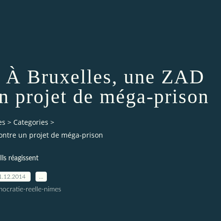
. À Bruxelles, une ZAD
un projet de méga-prison
es
>
Categories
>
contre un projet de méga-prison
Ils réagissent
1.12.2014
…
ocratie-reelle-nimes