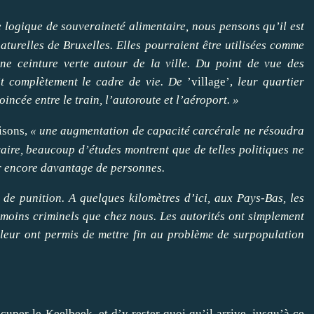
 logique de souveraineté alimentaire, nous pensons qu’il est
turelles de Bruxelles. Elles pourraient être utilisées comme
une ceinture verte autour de la ville. Du point de vue des
it complètement le cadre de vie. De
’village’,
leur quartier
incée entre le train, l’autoroute et l’aéroport.
»
risons,
«
une augmentation de capacité carcérale ne résoudra
aire, beaucoup d’études montrent que de telles politiques ne
r encore davantage de personnes.
 de punition. A quelques kilomètres d’ici, aux Pays-Bas, les
 moins criminels que chez nous. Les autorités ont simplement
 leur ont permis de mettre fin au problème de surpopulation
cuper le Keelbeek, et d’y rester quoi qu’il arrive, jusqu’à ce