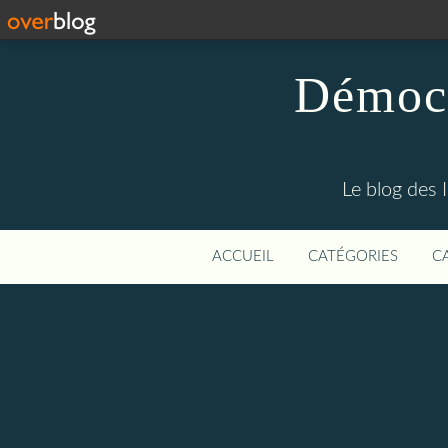
Démocr
Le blog des 
ACCUEIL
CATÉGORIES
C