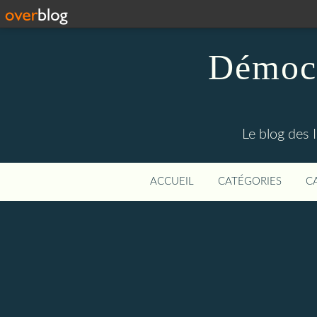
Démocr
Le blog des 
ACCUEIL
CATÉGORIES
C