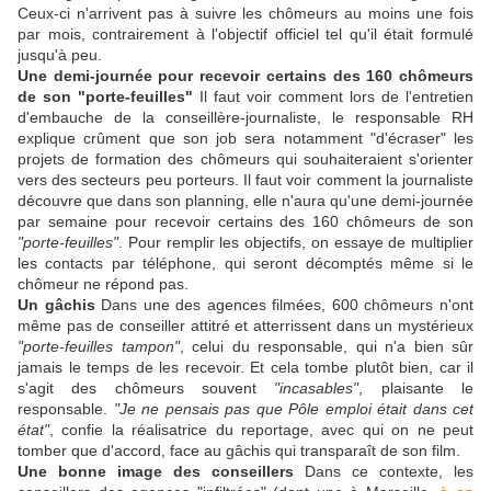
Ceux-ci n'arrivent pas à suivre les chômeurs au moins une fois
par mois, contrairement à l'objectif officiel tel qu'il était formulé
jusqu'à peu.
Une demi-journée pour recevoir certains des 160 chômeurs
de son "porte-feuilles"
Il faut voir comment lors de l'entretien
d'embauche de la conseillère-journaliste, le responsable RH
explique crûment que son job sera notamment "d'écraser" les
projets de formation des chômeurs qui souhaiteraient s'orienter
vers des secteurs peu porteurs. Il faut voir comment la journaliste
découvre que dans son planning, elle n'aura qu'une demi-journée
par semaine pour recevoir certains des 160 chômeurs de son
"porte-feuilles"
. Pour remplir les objectifs, on essaye de multiplier
les contacts par téléphone, qui seront décomptés même si le
chômeur ne répond pas.
Un gâchis
Dans une des agences filmées, 600 chômeurs n'ont
même pas de conseiller attitré et atterrissent dans un mystérieux
"porte-feuilles tampon"
, celui du responsable, qui n'a bien sûr
jamais le temps de les recevoir. Et cela tombe plutôt bien, car il
s'agit des chômeurs souvent
"incasables"
, plaisante le
responsable.
"Je ne pensais pas que Pôle emploi était dans cet
état"
, confie la réalisatrice du reportage, avec qui on ne peut
tomber que d'accord, face au gâchis qui transparaît de son film.
Une bonne image des conseillers
Dans ce contexte, les