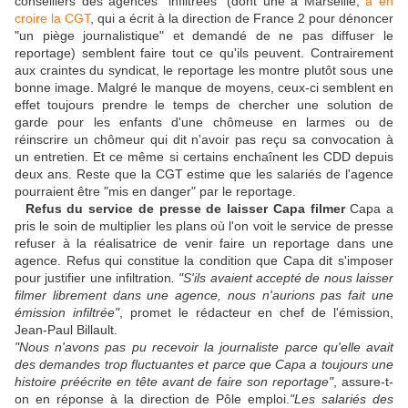
conseillers des agences "infiltrées" (dont une à Marseille,
à en
croire la CGT
, qui a écrit à la direction de France 2 pour dénoncer
"un piège journalistique" et demandé de ne pas diffuser le
reportage) semblent faire tout ce qu'ils peuvent. Contrairement
aux craintes du syndicat, le reportage les montre plutôt sous une
bonne image. Malgré le manque de moyens, ceux-ci semblent en
effet toujours prendre le temps de chercher une solution de
garde pour les enfants d'une chômeuse en larmes ou de
réinscrire un chômeur qui dit n'avoir pas reçu sa convocation à
un entretien. Et ce même si certains enchaînent les CDD depuis
deux ans. Reste que la CGT estime que les salariés de l'agence
pourraient être "mis en danger" par le reportage.
Refus du service de presse de laisser Capa filmer
Capa a
pris le soin de multiplier les plans où l'on voit le service de presse
refuser à la réalisatrice de venir faire un reportage dans une
agence. Refus qui constitue la condition que Capa dit s'imposer
pour justifier une infiltration
. "S'ils avaient accepté de nous laisser
filmer librement dans une agence, nous n'aurions pas fait une
émission infiltrée"
, promet le rédacteur en chef de l'émission,
Jean-Paul Billault.
"Nous n'avons pas pu recevoir la journaliste parce qu'elle avait
des demandes trop fluctuantes et parce que Capa a toujours une
histoire préécrite en tête avant de faire son reportage"
, assure-t-
on en réponse à la direction de Pôle emploi.
"Les salariés des