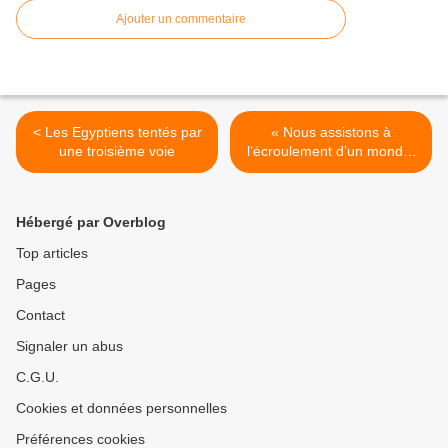
Ajouter un commentaire
< Les Egyptiens tentés par
« Nous assistons à
une troisième voie
l’écroulement d’un monde,
des forces immenses sont
sur le point d’être
déchaînées », entretien
Hébergé par Overblog
avec Frédéric Lordon >
Top articles
Pages
Contact
Signaler un abus
C.G.U.
Cookies et données personnelles
Préférences cookies