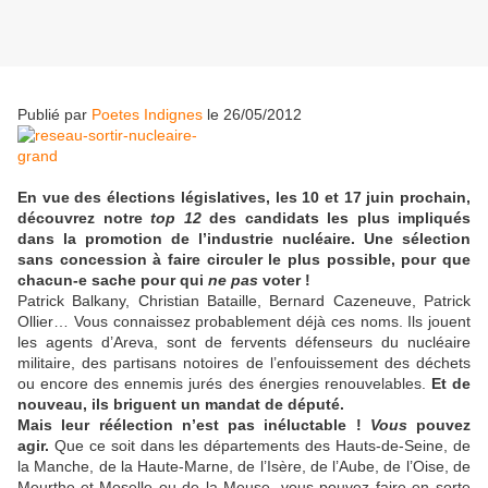
Publié par
Poetes Indignes
le 26/05/2012
En vue des élections législatives, les 10 et 17 juin prochain,
découvrez notre
top 12
des candidats les plus impliqués
dans la promotion de l’industrie nucléaire. Une sélection
sans concession à faire circuler le plus possible, pour que
chacun-e sache pour qui
ne pas
voter !
Patrick Balkany, Christian Bataille, Bernard Cazeneuve, Patrick
Ollier… Vous connaissez probablement déjà ces noms. Ils jouent
les agents d’Areva, sont de fervents défenseurs du nucléaire
militaire, des partisans notoires de l’enfouissement des déchets
ou encore des ennemis jurés des énergies renouvelables.
Et de
nouveau, ils briguent un mandat de député.
Mais leur réélection n’est pas inéluctable !
Vous
pouvez
agir.
Que ce soit dans les départements des Hauts-de-Seine, de
la Manche, de la Haute-Marne, de l’Isère, de l’Aube, de l’Oise, de
Meurthe-et-Moselle ou de la Meuse, vous pouvez faire en sorte