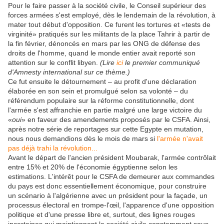
Pour le faire passer à la société civile, le Conseil supérieur des
forces armées s'est employé, dès le lendemain de la révolution, à
mater tout début d'opposition. Ce furent les tortures et «tests de
virginité» pratiqués sur les militants de la place Tahrir à partir de
la fin février, dénoncés en mars par les ONG de défense des
droits de l'homme, quand le monde entier avait reporté son
attention sur le conflit libyen.
(Lire
ici
le premier communiqué
d'Amnesty international sur ce thème.)
Ce fut ensuite le détournement – au profit d'une déclaration
élaborée en son sein et promulgué selon sa volonté – du
référendum populaire sur la réforme constitutionnelle, dont
l'armée s'est affranchie en partie malgré une large victoire du
«
oui
» en faveur des amendements proposés par le CSFA. Ainsi,
après notre série de reportages sur cette Egypte en mutation,
nous nous demandions dès le mois de mars si
l'armée n'avait
pas déjà trahi la révolution...
Avant le départ de l'ancien président Moubarak, l'armée contrôlait
entre 15% et 20% de l'économie égyptienne selon les
estimations. L'intérêt pour le CSFA de demeurer aux commandes
du pays est donc essentiellement économique, pour construire
un scénario à l'algérienne avec un président pour la façade, un
processus électoral en trompe-l'œil, l'apparence d'une opposition
politique et d'une presse libre et, surtout, des lignes rouges
incertaines qui maintiennent la société civile constamment sous