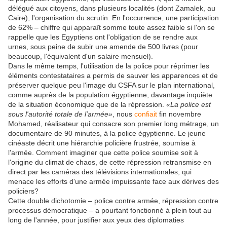
délégué aux citoyens, dans plusieurs localités (dont Zamalek, au
Caire), l'organisation du scrutin. En l'occurrence, une participation
de 62% – chiffre qui apparaît somme toute assez faible si l'on se
rappelle que les Egyptiens ont l'obligation de se rendre aux
urnes, sous peine de subir une amende de 500 livres (pour
beaucoup, l'équivalent d'un salaire mensuel).
Dans le même temps, l'utilisation de la police pour réprimer les
éléments contestataires a permis de sauver les apparences et de
préserver quelque peu l'image du CSFA sur le plan international,
comme auprès de la population égyptienne, davantage inquiète
de la situation économique que de la répression.
«La police est
sous l'autorité totale de l'armée»
, nous
confiait
fin novembre
Mohamed, réalisateur qui consacre son premier long métrage, un
documentaire de 90 minutes, à la police égyptienne. Le jeune
cinéaste décrit une hiérarchie policière frustrée, soumise à
l'armée. Comment imaginer que cette police soumise soit à
l'origine du climat de chaos, de cette répression retransmise en
direct par les caméras des télévisions internationales, qui
menace les efforts d'une armée impuissante face aux dérives des
policiers?
Cette double dichotomie – police contre armée, répression contre
processus démocratique – a pourtant fonctionné à plein tout au
long de l'année, pour justifier aux yeux des diplomaties