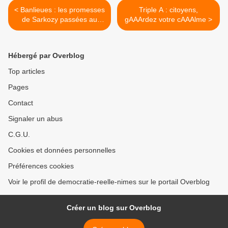
< Banlieues : les promesses
Triple A : citoyens,
de Sarkozy passées au
gAAArdez votre cAAAlme >
Kärcher
Hébergé par Overblog
Top articles
Pages
Contact
Signaler un abus
C.G.U.
Cookies et données personnelles
Préférences cookies
Voir le profil de democratie-reelle-nimes sur le portail Overblog
Créer un blog sur Overblog