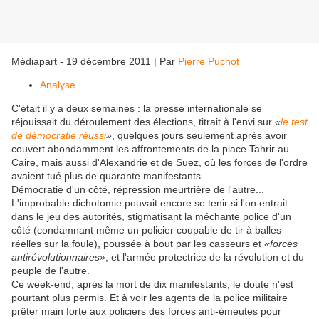
Médiapart - 19 décembre 2011
|
Par
Pierre Puchot
Analyse
C'était il y a deux semaines : la presse internationale se
réjouissait du déroulement des élections, titrait à l'envi sur
«
le test
de démocratie réussi
»
, quelques jours seulement après avoir
couvert abondamment les affrontements de la place Tahrir au
Caire, mais aussi d'Alexandrie et de Suez, où les forces de l'ordre
avaient tué plus de quarante manifestants.
Démocratie d'un côté, répression meurtrière de l'autre...
L'improbable dichotomie pouvait encore se tenir si l'on entrait
dans le jeu des autorités, stigmatisant la méchante police d'un
côté (condamnant même un policier coupable de tir à balles
réelles sur la foule), poussée à bout par les casseurs et
«forces
antirévolutionnaires»
; et l'armée protectrice de la révolution et du
peuple de l'autre.
Ce week-end, après la mort de dix manifestants, le doute n'est
pourtant plus permis. Et à voir les agents de la police militaire
prêter main forte aux policiers des forces anti-émeutes pour