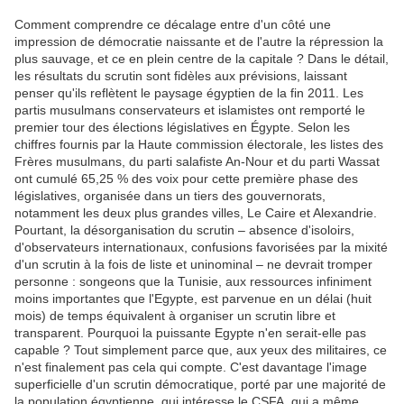
Comment comprendre ce décalage entre d'un côté une
impression de démocratie naissante et de l'autre la répression la
plus sauvage, et ce en plein centre de la capitale ? Dans le détail,
les résultats du scrutin sont fidèles aux prévisions, laissant
penser qu'ils reflètent le paysage égyptien de la fin 2011. Les
partis musulmans conservateurs et islamistes ont remporté le
premier tour des élections législatives en Égypte. Selon les
chiffres fournis par la Haute commission électorale, les listes des
Frères musulmans, du parti salafiste An-Nour et du parti Wassat
ont cumulé 65,25 % des voix pour cette première phase des
législatives, organisée dans un tiers des gouvernorats,
notamment les deux plus grandes villes, Le Caire et Alexandrie.
Pourtant, la désorganisation du scrutin – absence d'isoloirs,
d'observateurs internationaux, confusions favorisées par la mixité
d'un scrutin à la fois de liste et uninominal – ne devrait tromper
personne : songeons que la Tunisie, aux ressources infiniment
moins importantes que l'Egypte, est parvenue en un délai (huit
mois) de temps équivalent à organiser un scrutin libre et
transparent. Pourquoi la puissante Egypte n'en serait-elle pas
capable ? Tout simplement parce que, aux yeux des militaires, ce
n'est finalement pas cela qui compte. C'est davantage l'image
superficielle d'un scrutin démocratique, porté par une majorité de
la population égyptienne, qui intéresse le CSFA, qui a même