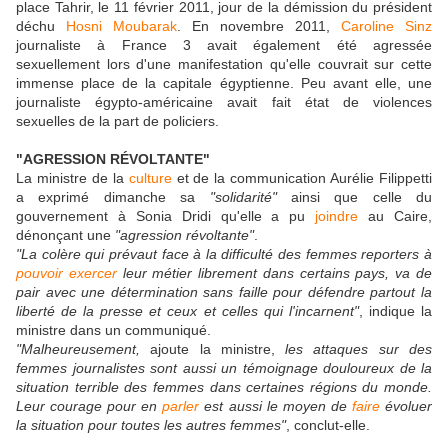
place Tahrir, le 11 février 2011, jour de la démission du président
déchu
Hosni Moubarak
. En novembre 2011,
Caroline Sinz
journaliste à France 3 avait également été agressée
sexuellement lors d'une manifestation qu'elle couvrait sur cette
immense place de la capitale égyptienne. Peu avant elle, une
journaliste égypto-américaine avait fait état de violences
sexuelles de la part de policiers.
"AGRESSION RÉVOLTANTE"
La ministre de la
culture
et de la communication Aurélie Filippetti
a exprimé dimanche sa
"solidarité"
ainsi que celle du
gouvernement à Sonia Dridi qu'elle a pu
joindre
au Caire,
dénonçant une
"agression révoltante"
.
"La colère qui prévaut face à la difficulté des femmes reporters à
pouvoir
exercer
leur métier librement dans certains pays, va de
pair avec une détermination sans faille pour défendre partout la
liberté de la presse et ceux et celles qui l'incarnent"
, indique la
ministre dans un communiqué.
"Malheureusement,
ajoute la ministre,
les attaques sur des
femmes journalistes sont aussi un témoignage douloureux de la
situation terrible des femmes dans certaines régions du monde.
Leur courage pour en
parler
est aussi le moyen de
faire
évoluer
la situation pour toutes les autres femmes"
, conclut-elle.