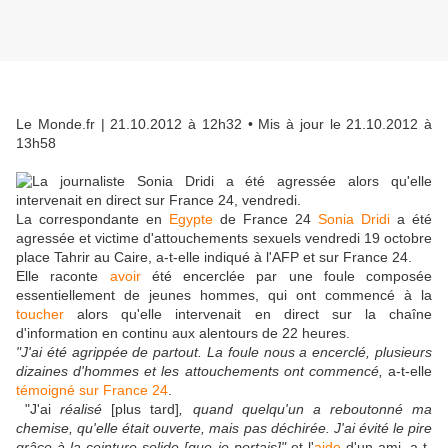
Le Monde.fr
| 21.10.2012 à 12h32 • Mis à jour le 21.10.2012 à
13h58
La correspondante en
Egypte
de France 24
Sonia Dridi
a été
agressée et victime d'attouchements sexuels vendredi 19 octobre
place Tahrir au Caire, a-t-elle indiqué à l'AFP et sur France 24.
Elle raconte
avoir
été encerclée par une foule composée
essentiellement de jeunes hommes, qui ont commencé à la
toucher
alors qu'elle intervenait en direct sur la chaîne
d'information en continu aux alentours de 22 heures.
"J'ai été agrippée de partout. La foule nous a encerclé, plusieurs
dizaines d'hommes et les attouchements ont commencé,
a-t-elle
témoigné sur France 24
.
"J'ai
réalisé
[plus tard]
, quand quelqu'un a reboutonné ma
chemise, qu'elle était ouverte, mais pas déchirée. J'ai évité le pire
grâce à la ceinture solide [que je portais]"
et l'
aide
d'un ami, a-t-