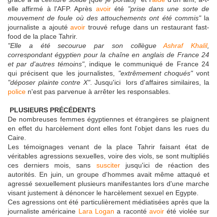
elle affirmé à l'AFP. Après
avoir
été
"prise dans une sorte de
mouvement de foule où des attouchements ont été commis"
la
journaliste a ajouté
avoir
trouvé refuge dans un restaurant fast-
food de la place Tahrir.
"Elle a été secourue par son collègue
Ashraf Khalil
,
correspondant égyptien pour la chaîne en anglais de France 24
et par d'autres témoins"
, indique le communiqué de France 24
qui précisent que les journalistes,
"extrêmement choqués"
vont
"déposer plainte contre X"
. Jusqu'ici lors d'affaires similaires, la
police
n'est pas parvenue à arrêter les responsables.
PLUSIEURS PRÉCÉDENTS
De nombreuses femmes égyptiennes et étrangères se plaignent
en effet du harcèlement dont elles font l'objet dans les rues du
Caire.
Les témoignages venant de la place Tahrir faisant état de
véritables agressions sexuelles, voire des viols, se sont multipliés
ces derniers mois, sans
susciter
jusqu'ici de réaction des
autorités. En juin, un groupe d'hommes avait même attaqué et
agressé sexuellement plusieurs manifestantes lors d'une marche
visant justement à dénoncer le harcèlement sexuel en Egypte.
Ces agressions ont été particulièrement médiatisées après que la
journaliste américaine
Lara Logan
a raconté
avoir
été violée sur