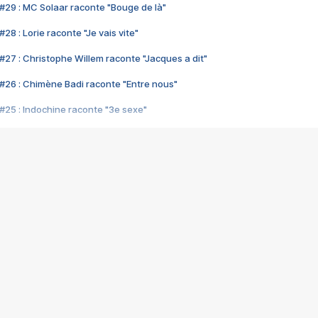
#29 : MC Solaar raconte "Bouge de là"
28 : Lorie raconte "Je vais vite"
#27 : Christophe Willem raconte "Jacques a dit"
#26 : Chimène Badi raconte "Entre nous"
#25 : Indochine raconte "3e sexe"
#24 : Zaho raconte "C'est chelou"
#23 : Patrick Bruel raconte "Au café des délices"
#22 : Kyo raconte "Le chemin"
#21 : Nolwenn Leroy raconte "Cassé"
#20 : Patrick Hernandez raconte "Born to be alive"
#19 : Lorie raconte "Près de moi"
#18 : Michael Jones raconte "A nos actes manqués" (avec Jean-Jacque
#17 : Khaled raconte "Aïcha"