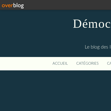
Démocr
Le blog des 
ACCUEIL
CATÉGORIES
C