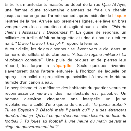
Entre les manifestants massés au début de la rue Qasr Al Ayni,
une femme d'une soixantaine d'années se fraie un chemin
jusqu'au mur érigé par l'armée samedi après-midi afin de
bloquer
l'entrée de la rue. Arrivée aux premières lignes, elle lève un bras
vengeur vers les silhouettes qui s'agitent sur les toits :
"Fils de
chiens ! Assassins ! Descendez !"
. En guise de réponse, un
militaire en treillis défait sa braguette et urine du haut du toit en
riant.
" Bravo ! bravo ! Très joli !"
répond la femme.
Autour d'elle, les doigts d'honneur se lèvent vers le ciel dans un
tonnerre de sifflets et de clameurs.
"A bas le régime militaire ! La
révolution continue"
. Une pluie de briques et de pierres leur
répond, les forçant à s'
éparpiller
. Seuls quelques riverains
s'aventurent dans l'artère enfumée à l'horizon de laquelle on
aperçoit un ballet de projectiles qui scintillent à travers le rideau
humide d'un canon à eau.
Le scepticisme et la méfiance des habitants du quartier venus en
reconnaissance vis-à-vis des manifestants est palpable. Un
homme d'environ cinquante ans interpelle un jeune
révolutionnaire coiffé d'une queue de cheval :
"Tu parles arabe ?
Tu es Egyptien ? Désolé mais il paraît qu'il y a des étrangers
derrière tout ça. Qu'est-ce que c'est que cette histoire de balle de
football ? Tu joues au football à une heure du matin devant le
siège du gouvernement toi ?"