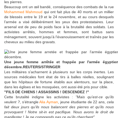
les pierres.
Beaucoup ont un œil bandé, conséquence des combats de la rue
Mohammed Mahmoud
qui ont fait plus de 40 morts et un millier
de blessés entre le 19 et le 24 novembre, et au cours desquels
l'armée a visé délibérément les yeux des protestataires. Leur
arsenal est de peu de poids face à la brutalité des soldats. Les
activistes arrêtés, hommes et femmes, sont battus sans
ménagement, souvent jusqu'à l'évanouissement et traînés par les
cheveux au milieu des gravats.
Une jeune femme arrêtée et frappée par l'armée égyptie
décembre.
REUTERS/STRINGER
Les militaires s'acharnent à plusieurs sur les corps inertes. Les
sources médicales font état de tirs à balles réelles, soulignant
que les hôpitaux de fortune établis aux alentours, sur la place,
dans les églises et les mosquées, ont aussi été pris pour cible.
"FILS DE CHIENS ! ASSASSINS ! DESCENDEZ !"
Cette brutalité indigne les activistes :
"Mais qu'est-ce qu'ils
veulent ?
, s'étrangle
Alia Ayman
, jeune étudiante de 22 ans,
cela
fait deux jours qu'ils nous balancent des pierres et qu'ils nous
provoquent ! Notre sit-in est pacifique. Nous avons le droit de
manifester ! Je ne comprends pas ce qu'ils cherchent"
.