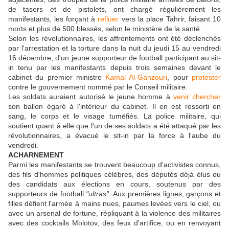
de tasers et de pistolets, ont chargé régulièrement les
manifestants, les forçant à
refluer
vers la place Tahrir, faisant 10
morts et plus de 500 blessés, selon le ministère de la santé.
Selon les révolutionnaires, les affrontements ont été déclenchés
par l'arrestation et la torture dans la nuit du jeudi 15 au vendredi
16 décembre, d'un jeune supporteur de football participant au sit-
in tenu par les manifestants depuis trois semaines devant le
cabinet du premier ministre
Kamal Al-Ganzouri
, pour
protester
contre le gouvernement nommé par le Conseil militaire.
Les soldats auraient autorisé le jeune homme à
venir
chercher
son ballon égaré à l'intérieur du cabinet. Il en est ressorti en
sang, le corps et le visage tuméfiés. La police militaire, qui
soutient quant à elle que l'un de ses soldats a été attaqué par les
révolutionnaires, a évacué le sit-in par la force à l'aube du
vendredi.
ACHARNEMENT
Parmi les manifestants se trouvent beaucoup d'activistes connus,
des fils d'hommes politiques célèbres, des députés déjà élus ou
des candidats aux élections en cours, soutenus par des
supporteurs de football
"ultras"
. Aux premières lignes, garçons et
filles défient l'armée à mains nues, paumes levées vers le ciel, ou
avec un arsenal de fortune, répliquant à la violence des militaires
avec des cocktails Molotov, des feux d'artifice, ou en renvoyant