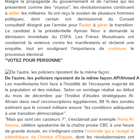
Malgré la propagande du gouvernement et de l'armée qui les
présentent comme des
"voyous"
, les révolutionnaires continuent
à
défier
les militaires. Ils ont reçu le soutien de plusieurs hommes
politiques, dont certain ont démissionné du Conseil
consultatif désigné par l'armée pour l'
aider
à
gérer
la transition.
Le candidat à la présidentielle Ayman Nour a demandé la
démission immédiate du CSFA. Les Frères Musulmans ont
condamné la violence contre les manifestants et réclamé une
enquête, tout en soulignant l'importance de
continuer
le
processus électoral.
"VOTEZ POUR PERSONNE"
De l'autre, les policiers ripostent de la même façon.
AP/Ahmed A
Les manifestants font face à l'hostilité de l'écrasante majorité de
la population et des médias. Selon un sondage réalisé au début
du mois de décembre par l'Institut d'études stratégiques Al-
Ahram dans neuf circonscriptions égyptiennes, 88 % des sondés
estiment que le conseil militaire assure
"les conditions adéquates
à une transition démocratique"
.
"Mais qui sont ces casseurs ?"
, s'exclamait par exemple
Hona Al-
Asema
, célèbre speakerine de la chaîne privée CBC à une heure
de grande écoute, en s'indignant contre
l'incendie qui a ravagé la
bibliothèque de l'Institut d'Egypte
, dont les révolutionnaires ont