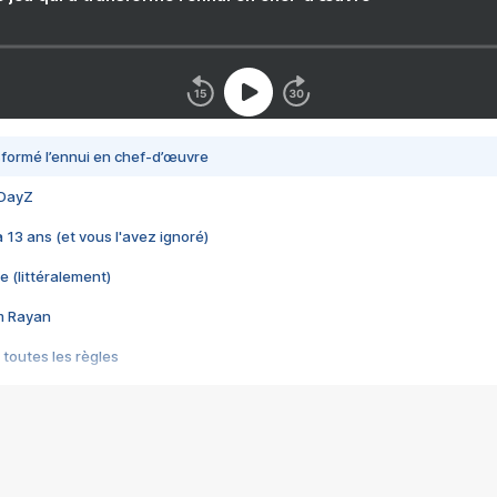
nsformé l’ennui en chef-d’œuvre
 DayZ
 a 13 ans (et vous l'avez ignoré)
e (littéralement)
im Rayan
 toutes les règles
s les jeux vidéo
us choquant de Rockstar ? - Le scandale BULLY
e plus moche de Steam