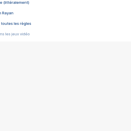
e (littéralement)
im Rayan
 toutes les règles
s les jeux vidéo
us choquant de Rockstar ? - Le scandale BULLY
e plus moche de Steam
du RÊVE tourne au CAUCHEMAR
pendant 8 heures
it… à tort
umiliés par un jeu vidéo
ire - Final Fantasy 8
ti un empire - Age of Empires
story DOFUS