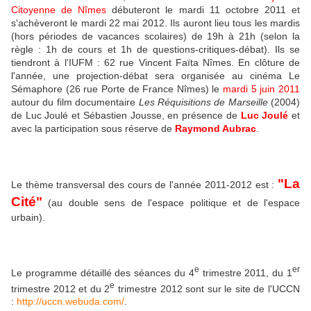
Citoyenne de Nîmes
débuteront le mardi 11 octobre 2011 et
s'achèveront le mardi 22 mai 2012. Ils auront lieu tous les mardis
(hors périodes de vacances scolaires) de 19h à 21h (selon la
règle : 1h de cours et 1h de questions-critiques-débat). Ils se
tiendront à l'IUFM : 62 rue Vincent Faïta Nîmes. En clôture de
l'année, une projection-débat sera organisée au cinéma Le
Sémaphore (26 rue Porte de France Nîmes) le
mardi 5 juin 2011
autour du film documentaire
Les Réquisitions de Marseille
(2004)
de Luc Joulé et Sébastien Jousse, en présence de
Luc Joulé
et
avec la participation sous réserve de
Raymond Aubrac
.
"La
Le thème transversal des cours de l'année 2011-2012 est :
Cité"
(au double sens de l'espace politique et de l'espace
urbain).
e
er
Le programme détaillé des séances du 4
trimestre 2011, du 1
e
trimestre 2012 et du 2
trimestre 2012 sont sur le site de l'UCCN
:
http://uccn.webuda.com/
.