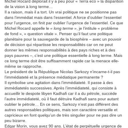
Michel Rocard déplorait il y a peu pour « Terra eco » la disparition
de la vision à long terme…
Il a raison, mais il a tort. Un vrai politique ne se positionne pas
dans l’immédiat mais dans l’essentiel. A force d’oublier l’essentiel
pour l’urgence, on finit par oublier l’urgence de l’essentiel. Ce que
Michel Rocard appelle le
« long terme »
, je l’intitule « problème
de fond », « question vitale ». Penser qu’il faut une politique
planétaire pour la sauvegarde de la biosphère – avec un pouvoir
de décision qui répartisse les responsabilités car on ne peut
donner les mêmes responsabilités à des pays riches et à des
pays pauvres –, c’est une politique essentielle à long terme. Mais
ce long terme doit être suffisamment rapide car la menace elle-
même se rapproche.
Le président de la République Nicolas Sarkozy n’incarne-t-il pas
l’immédiateté et la présence médiatique permanente ?
Il symbolise une agitation dans l’immédiateté. Il passe à des
immédiatetés successives. Après l’immédiateté, qui consiste à
accueillir le despote libyen Kadhafi car il a du pétrole, succède
l’autre immédiateté, où il faut détruire Kadhafi sans pour autant
oublier le pétrole… En ce sens, Sarkozy n’est pas différent des
autres responsables politiques, mais son caractère versatile et
capricieux en font quelqu’un de très singulier pour ne pas dire un
peu bizarre.
Edgar Morin, vous avez 90 ans. L’état de perpétuelle urgence de