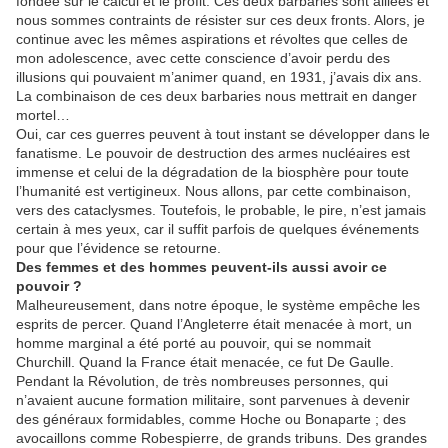
fondée sur le calcul et le profit. Ces deux barbaries sont alliées et
nous sommes contraints de résister sur ces deux fronts. Alors, je
continue avec les mêmes aspirations et révoltes que celles de
mon adolescence, avec cette conscience d’avoir perdu des
illusions qui pouvaient m’animer quand, en 1931, j’avais dix ans.
La combinaison de ces deux barbaries nous mettrait en danger
mortel…
Oui, car ces guerres peuvent à tout instant se développer dans le
fanatisme. Le pouvoir de destruction des armes nucléaires est
immense et celui de la dégradation de la biosphère pour toute
l’humanité est vertigineux. Nous allons, par cette combinaison,
vers des cataclysmes. Toutefois, le probable, le pire, n’est jamais
certain à mes yeux, car il suffit parfois de quelques événements
pour que l’évidence se retourne.
Des femmes et des hommes peuvent-ils aussi avoir ce
pouvoir ?
Malheureusement, dans notre époque, le système empêche les
esprits de percer. Quand l’Angleterre était menacée à mort, un
homme marginal a été porté au pouvoir, qui se nommait
Churchill. Quand la France était menacée, ce fut De Gaulle.
Pendant la Révolution, de très nombreuses personnes, qui
n’avaient aucune formation militaire, sont parvenues à devenir
des généraux formidables, comme Hoche ou Bonaparte ; des
avocaillons comme Robespierre, de grands tribuns. Des grandes