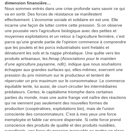
dimension financière…
Nous sommes entrés dans une crise profonde sans savoir ce qui
va en sortir. Des forces de résistance se manifestent
effectivement. L’économie sociale et solidaire en est une. Elle
incarne une façon de lutter contre cette pression. Si on observe
une poussée vers l’agriculture biologique avec des petites et
moyennes exploitations et un retour à l’agriculture fermière, c’est
parce qu’une grande partie de l’opinion commence à comprendre
que les poulets et les porcs industrialisés sont frelatés et
dénaturent les sols et la nappe phréatique. Une quête vers les
produits artisanaux, les Amap
(Associations pour le maintien
d’une agriculture paysanne, ndlr)
, indique que nous souhaitons
échapper aux grandes surfaces qui, elles-mêmes, exercent une
pression du prix minimum sur le producteur et tentent de
répercuter un prix maximum sur le consommateur. Le commerce
équitable tente, lui aussi, de court-circuiter les intermédiaires
prédateurs. Certes, le capitalisme triomphe dans certaines
parties du monde, mais une autre frange voit naître des réactions
qui ne viennent pas seulement des nouvelles formes de
production (coopératives, exploitations bio), mais de l’union
consciente des consommateurs. C’est à mes yeux une force
inemployée et faible car encore dispersée. Si cette force prend
conscience des produits de qualité et des produits nuisibles,
superficiels, une force de pression incroyable se mettra en place