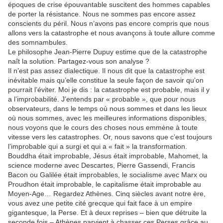
époques de crise épouvantable suscitent des hommes capables
de porter la résistance. Nous ne sommes pas encore assez
conscients du péril. Nous n’avons pas encore compris que nous
allons vers la catastrophe et nous avançons à toute allure comme
des somnambules.
Le philosophe Jean-Pierre Dupuy estime que de la catastrophe
naît la solution. Partagez-vous son analyse ?
Il n’est pas assez dialectique. Il nous dit que la catastrophe est
inévitable mais qu’elle constitue la seule façon de savoir qu’on
pourrait l’éviter. Moi je dis : la catastrophe est probable, mais il y
a l’improbabilité. J’entends par « probable », que pour nous
observateurs, dans le temps où nous sommes et dans les lieux
où nous sommes, avec les meilleures informations disponibles,
nous voyons que le cours des choses nous emmène à toute
vitesse vers les catastrophes. Or, nous savons que c’est toujours
l’improbable qui a surgi et qui a « fait » la transformation.
Bouddha était improbable, Jésus était improbable, Mahomet, la
science moderne avec Descartes, Pierre Gassendi, Francis
Bacon ou Galilée était improbables, le socialisme avec Marx ou
Proudhon était improbable, le capitalisme était improbable au
Moyen-Age… Regardez Athènes. Cinq siècles avant notre ère,
vous avez une petite cité grecque qui fait face à un empire
gigantesque, la Perse. Et à deux reprises – bien que détruite la
seconde fois – Athènes parvient à chasser ces Perses grâce au