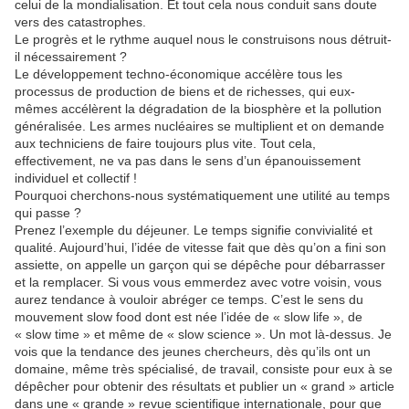
celui de la mondialisation. Et tout cela nous conduit sans doute
vers des catastrophes.
Le progrès et le rythme auquel nous le construisons nous détruit-
il nécessairement ?
Le développement techno-économique accélère tous les
processus de production de biens et de richesses, qui eux-
mêmes accélèrent la dégradation de la biosphère et la pollution
généralisée. Les armes nucléaires se multiplient et on demande
aux techniciens de faire toujours plus vite. Tout cela,
effectivement, ne va pas dans le sens d’un épanouissement
individuel et collectif !
Pourquoi cherchons-nous systématiquement une utilité au temps
qui passe ?
Prenez l’exemple du déjeuner. Le temps signifie convivialité et
qualité. Aujourd’hui, l’idée de vitesse fait que dès qu’on a fini son
assiette, on appelle un garçon qui se dépêche pour débarrasser
et la remplacer. Si vous vous emmerdez avec votre voisin, vous
aurez tendance à vouloir abréger ce temps. C’est le sens du
mouvement slow food dont est née l’idée de « slow life », de
« slow time » et même de « slow science ». Un mot là-dessus. Je
vois que la tendance des jeunes chercheurs, dès qu’ils ont un
domaine, même très spécialisé, de travail, consiste pour eux à se
dépêcher pour obtenir des résultats et publier un « grand » article
dans une « grande » revue scientifique internationale, pour que