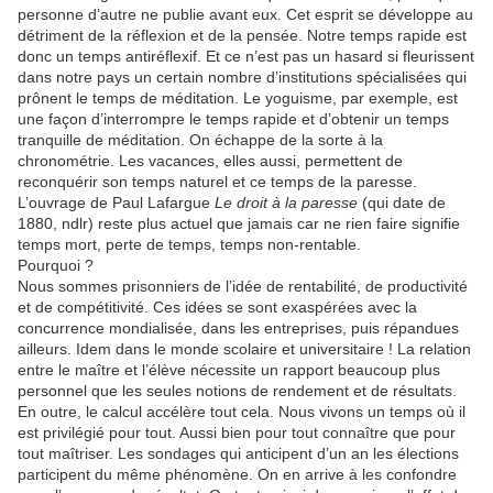
personne d’autre ne publie avant eux. Cet esprit se développe au
détriment de la réflexion et de la pensée. Notre temps rapide est
donc un temps antiréflexif. Et ce n’est pas un hasard si fleurissent
dans notre pays un certain nombre d’institutions spécialisées qui
prônent le temps de méditation. Le yoguisme, par exemple, est
une façon d’interrompre le temps rapide et d’obtenir un temps
tranquille de méditation. On échappe de la sorte à la
chronométrie. Les vacances, elles aussi, permettent de
reconquérir son temps naturel et ce temps de la paresse.
L’ouvrage de Paul Lafargue
Le droit à la paresse
(qui date de
1880, ndlr) reste plus actuel que jamais car ne rien faire signifie
temps mort, perte de temps, temps non-rentable.
Pourquoi ?
Nous sommes prisonniers de l’idée de rentabilité, de productivité
et de compétitivité. Ces idées se sont exaspérées avec la
concurrence mondialisée, dans les entreprises, puis répandues
ailleurs. Idem dans le monde scolaire et universitaire ! La relation
entre le maître et l’élève nécessite un rapport beaucoup plus
personnel que les seules notions de rendement et de résultats.
En outre, le calcul accélère tout cela. Nous vivons un temps où il
est privilégié pour tout. Aussi bien pour tout connaître que pour
tout maîtriser. Les sondages qui anticipent d’un an les élections
participent du même phénomène. On en arrive à les confondre