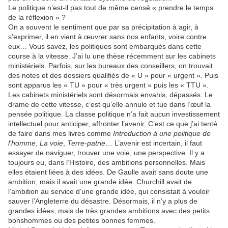
Le politique n’est-il pas tout de même censé « prendre le temps
de la réflexion » ?
On a souvent le sentiment que par sa précipitation à agir, à
s’exprimer, il en vient à œuvrer sans nos enfants, voire contre
eux… Vous savez, les politiques sont embarqués dans cette
course à la vitesse. J’ai lu une thèse récemment sur les cabinets
ministériels. Parfois, sur les bureaux des conseillers, on trouvait
des notes et des dossiers qualifiés de « U » pour « urgent ». Puis
sont apparus les « TU » pour « très urgent » puis les « TTU ».
Les cabinets ministériels sont désormais envahis, dépassés. Le
drame de cette vitesse, c’est qu’elle annule et tue dans l’œuf la
pensée politique. La classe politique n’a fait aucun investissement
intellectuel pour anticiper, affronter l’avenir. C’est ce que j’ai tenté
de faire dans mes livres comme
Introduction à une politique de
l’homme
,
La voie
,
Terre-patrie
… L’avenir est incertain, il faut
essayer de naviguer, trouver une voie, une perspective. Il y a
toujours eu, dans l’Histoire, des ambitions personnelles. Mais
elles étaient liées à des idées. De Gaulle avait sans doute une
ambition, mais il avait une grande idée. Churchill avait de
l’ambition au service d’une grande idée, qui consistait à vouloir
sauver l’Angleterre du désastre. Désormais, il n’y a plus de
grandes idées, mais de très grandes ambitions avec des petits
bonshommes ou des petites bonnes femmes.