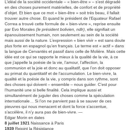
L’idéal de la société occidentale – « bien-être » – s’est dégradé
en des choses purement matérielles, de confort et de propriété
d’objet. Et bien que ce mot « bien-être » soit très beau, il fallait
trouver autre chose. Et quand le président de l’Equateur Rafael
Correa a trouvé cette formule de « bien-vivre », reprise ensuite
par Evo Morales
(le président bolivien, ndlr)
, elle signifiait un
épanouissement humain, non seulement au sein de la société
mais aussi de la nature. L’expression « bien vivir » est sans doute
plus forte en espagnol qu’en français. Le terme est « actif » dans
la langue de Cervantès et passif dans celle de Molière. Mais cette
idée est ce qui se rapporte le mieux à la qualité de la vie, à ce
que j’appelle la poésie de la vie, l’amour, l’affection, la
communion et la joie et donc au qualitatif, que l’on doit opposer
au primat du quantitatif et de l’accumulation. Le bien-vivre, la
qualité et la poésie de la vie, y compris dans son rythme, sont
des choses qui doivent – ensemble – nous guider. C’est pour
l’humanité une si belle finalité. Cela implique aussi et
simultanément de juguler des choses comme la spéculation
internationale… Si l’on ne parvient pas à se sauver de ces
pieuvres qui nous menacent et dont la force s’accentue,
s’accélère, il n’y aura pas de bien-vivre. —
Edgar Morin en dates
8 juillet 1921
Naissance à Paris
1939
Rejoint la Résistance