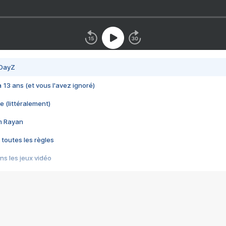
 DayZ
 a 13 ans (et vous l'avez ignoré)
e (littéralement)
im Rayan
 toutes les règles
s les jeux vidéo
us choquant de Rockstar ? - Le scandale BULLY
e plus moche de Steam
du RÊVE tourne au CAUCHEMAR