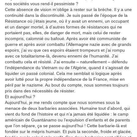
nos sociétés vous rend-il pessimiste ?
Cette absence de vision m’oblige à rester sur la brèche. Il y a une
continuité dans la discontinuité. Je suis passé de l’époque de la
Résistance où j’étais jeune, où il y avait un ennemi, un occupant
et un danger mortel, à d’autres formes de résistances qui ne
portaient pas, elles, de danger de mort, mais celui de rester
incompris, calomnié ou bafoué. Après avoir été communiste de
guerre et après avoir combattu l’Allemagne nazie avec de grands
espoirs, j’ai vu que ces espoirs étaient trompeurs et j’ai rompu
avec ce totalitarisme-là, devenu ennemi de l’humanité. J’ai
combattu cela et résisté. J’ai ensuite – naturellement – défendu
l’indépendance du Vietnam ou de l’Algérie, quand il s’agissait de
liquider un passé colonial. Cela me semblait si logique après
avoir lutté pour la propre indépendance de la France, mise en
péril par le nazisme. Au bout du compte, nous sommes toujours
pris dans des nécessités de résister.
Et aujourd’hui ?
Aujourd’hui, je me rends compte que nous sommes sous la
menace de deux barbaries associées. Humaine tout d’abord, qui
vient du fond de l’histoire et qui n’a jamais été liquidée : le camp
américain de Guantánamo ou l’expulsion d’enfants et de parents
que l’on sépare, ça se passe aujourd’hui ! Cette barbarie-là est
fondée sur le mépris humain. Et puis la seconde, froide et glacée,