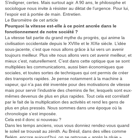
S’indigner, certes. Mais surtout agir. A 90 ans, le philosophe et
sociologue nous invite à résister au diktat de l’urgence. Pour lui,
l’espoir est à portée de main. Entretien.
Le Baromètre de cet article
Pourquoi la vitesse est-elle à ce point ancrée dans le
fonctionnement de notre société ?
La vitesse fait partie du grand mythe du progrès, qui anime la
civilisation occidentale depuis le XVIIIe et le XIXe siècle. L’idée
sous-jacente, c’est que nous allons grâce à lui vers un avenir
toujours meilleur. Plus vite nous allons vers cet avenir meilleur, et
mieux c’est, naturellement. C’est dans cette optique que se sont
multipliées les communications, aussi bien économiques que
sociales, et toutes sortes de techniques qui ont permis de créer
des transports rapides. Je pense notamment à la machine à
vapeur, qui n’a pas été inventée pour des motivations de vitesse
mais pour servir l’industrie des chemins de fer, lesquels sont eux-
mêmes devenus de plus en plus rapides. Tout cela est corrélatif
par le fait de la multiplication des activités et rend les gens de
plus en plus pressés. Nous sommes dans une époque où la
chronologie s’est imposée.
Cela est-il donc si nouveau ?
Dans les temps anciens, vous vous donniez rendez-vous quand
le soleil se trouvait au zénith. Au Brésil, dans des villes comme
Belém, encore aujourd’hui, on se retrouve « après la pluie ».