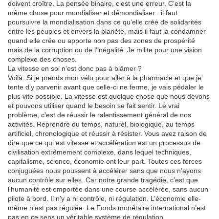
doivent croître. La pensée binaire, c’est une erreur. C’est la
même chose pour mondialiser et démondialiser : il faut
poursuivre la mondialisation dans ce qu’elle créé de solidarités
entre les peuples et envers la planète, mais il faut la condamner
quand elle crée ou apporte non pas des zones de prospérité
mais de la corruption ou de l’inégalité. Je milite pour une vision
complexe des choses.
La vitesse en soi n’est donc pas à blâmer ?
Voilà. Si je prends mon vélo pour aller à la pharmacie et que je
tente d’y parvenir avant que celle-ci ne ferme, je vais pédaler le
plus vite possible. La vitesse est quelque chose que nous devons
et pouvons utiliser quand le besoin se fait sentir. Le vrai
problème, c’est de réussir le ralentissement général de nos
activités. Reprendre du temps, naturel, biologique, au temps
artificiel, chronologique et réussir à résister. Vous avez raison de
dire que ce qui est vitesse et accélération est un processus de
civilisation extrêmement complexe, dans lequel techniques,
capitalisme, science, économie ont leur part. Toutes ces forces
conjuguées nous poussent à accélérer sans que nous n’ayons
aucun contrôle sur elles. Car notre grande tragédie, c’est que
l’humanité est emportée dans une course accélérée, sans aucun
pilote à bord. Il n’y a ni contrôle, ni régulation. L’économie elle-
même n’est pas régulée. Le Fonds monétaire international n’est
pas en ce sens un véritable système de régulation.