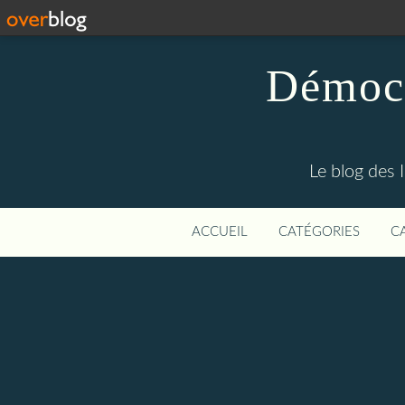
Démocr
Le blog des 
ACCUEIL
CATÉGORIES
C