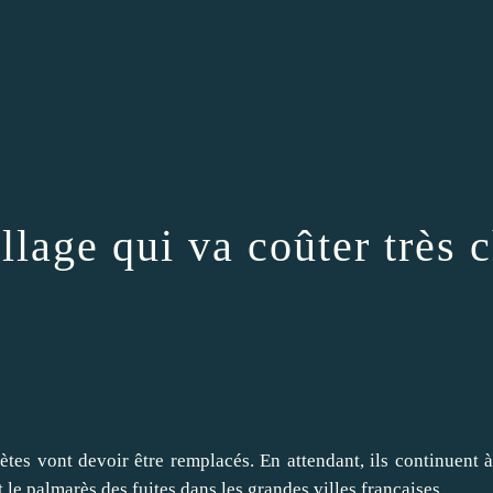
llage qui va coûter très 
tes vont devoir être remplacés. En attendant, ils continuent à
 le palmarès des fuites dans les grandes villes françaises.