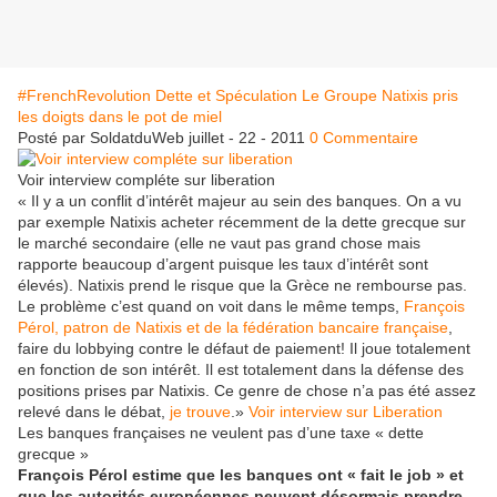
#FrenchRevolution Dette et Spéculation Le Groupe Natixis pris
les doigts dans le pot de miel
Posté par SoldatduWeb
juillet - 22 - 2011
0 Commentaire
Voir interview compléte sur liberation
« Il y a un conflit d’intérêt majeur au sein des banques. On a vu
par exemple Natixis acheter récemment de la dette grecque sur
le marché secondaire (elle ne vaut pas grand chose mais
rapporte beaucoup d’argent puisque les taux d’intérêt sont
élevés). Natixis prend le risque que la Grèce ne rembourse pas.
Le problème c’est quand on voit dans le même temps,
François
Pérol, patron de Natixis et de la fédération bancaire française
,
faire du lobbying contre le défaut de paiement! Il joue totalement
en fonction de son intérêt. Il est totalement dans la défense des
positions prises par Natixis. Ce genre de chose n’a pas été assez
relevé dans le débat,
je trouve
.»
Voir interview sur Liberation
Les banques françaises ne veulent pas d’une taxe « dette
grecque »
François Pérol estime que les banques ont « fait le job » et
que les autorités européennes peuvent désormais prendre