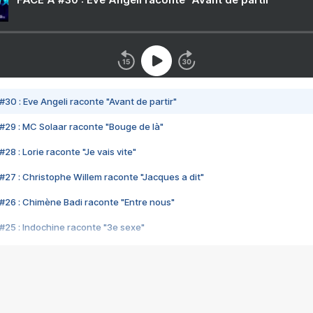
#30 : Eve Angeli raconte "Avant de partir"
#29 : MC Solaar raconte "Bouge de là"
28 : Lorie raconte "Je vais vite"
#27 : Christophe Willem raconte "Jacques a dit"
#26 : Chimène Badi raconte "Entre nous"
#25 : Indochine raconte "3e sexe"
#24 : Zaho raconte "C'est chelou"
#23 : Patrick Bruel raconte "Au café des délices"
#22 : Kyo raconte "Le chemin"