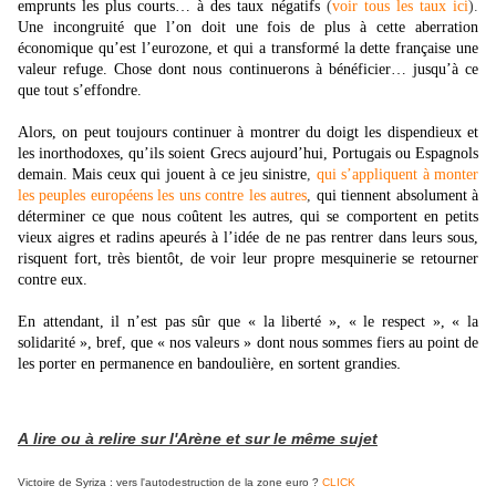
emprunts les plus courts… à des taux négatifs
(
voir tous les taux ici
).
Une incongruité que l’on doit une fois de plus à cette aberration
économique qu’est l’eurozone, et qui a transformé la dette française une
valeur refuge. Chose dont nous continuerons à bénéficier… jusqu’à ce
que tout s’effondre.
Alors, on peut toujours continuer à montrer du doigt les dispendieux et
les inorthodoxes, qu’ils soient Grecs aujourd’hui, Portugais ou Espagnols
demain. Mais ceux qui jouent à ce jeu sinistre
,
qui s’appliquent à monter
les peuples européens les uns contre les autres
,
qui tiennent absolument à
déterminer ce que nous coûtent les autres, qui se comportent en petits
vieux aigres et radins apeurés à l’idée de ne pas rentrer dans leurs sous,
risquent fort, très bientôt, de voir leur propre mesquinerie se retourner
contre eux.
En attendant, il n’est pas sûr que « la liberté », « le respect », « la
solidarité », bref, que « nos valeurs » dont nous sommes fiers au point de
.
les porter en permanence en bandoulière, en sortent grandies
A
lire ou à relire sur l'Arène et sur le même sujet
Victoire de Syriza : vers l'autodestruction de la zone euro ?
CLICK