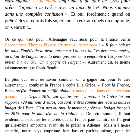
extravagante.
L'Allemagne
emprunte à un taux de 1,5% pour
prêter l'argent à la Grèce avec un taux de 5%. Nous sommes
dans une complète confusion
». Et oui, forcément : quand on
prête à des taux trois fois supérieurs à ceux auxquels on emprunte,
on s'enrichit....
Or ce qui vaut pour l'Allemagne vaut aussi pour la France. Ainsi
l’économiste Thomas Piketty affirmait-il récemment
:
«
il faut baisser
les taux d'intérêt de la dette grecque à 1% ou 0%. Ces dernières années,
on a fait de l'argent avec la dette grecque: on a emprunté à 1% pour leur
prêter à 4 ou 5%. On a gagné de l'argent
». Autrement dit, le même
raisonnement que Conh-Bendit.
Le plus dur reste de savoir combien on a gagné ou, pour le dire
autrement…. combien la France a coûté à la Grèce. «
Pour la France,
Bercy préfère donner un chiffre global
»
nous dit-on dans cet intéressant
panorama
.
«
Depuis 2010, sur quatre ans, les prêts à la Grèce lui ont
rapporté 729 millions d’euros, qui sont rentrés comme des recettes dans le
budget de l’Etat. C’est peu ou prou le montant prévu au budget français
en 2015 pour le ministère de la Culture
». De cette somme, il faut
évidemment déduire les intérêts que la France paie au titre de l’argent
qu’elle-même emprunte avant de le prêter à Athènes. Mais à l’heure
actuelle, notre pays emprunte fort bas et parfois même, pour les