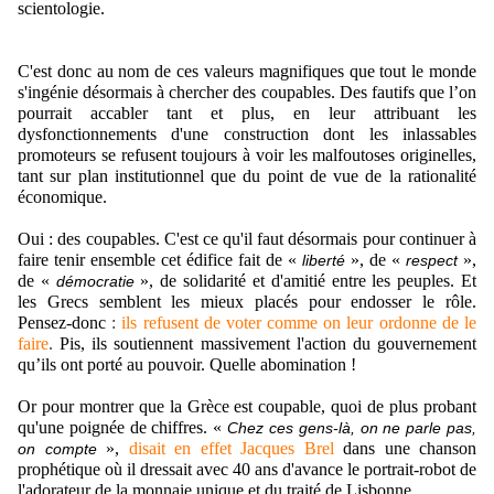
scientologie.
C'est donc au nom de ces valeurs magnifiques que tout le monde
s'ingénie désormais à chercher des coupables. Des fautifs que l’on
pourrait accabler tant et plus, en leur attribuant les
dysfonctionnements d'une construction dont les inlassables
promoteurs se refusent toujours à voir les malfoutoses originelles,
tant sur plan institutionnel que du point de vue de la rationalité
économique.
Oui : des coupables. C'est ce qu'il faut désormais pour continuer à
faire tenir ensemble cet édifice fait de «
», de «
»,
liberté
respect
de «
», de solidarité et d'amitié entre les peuples. Et
démocratie
les Grecs semblent les mieux placés pour endosser le rôle.
Pensez-donc
:
ils refusent de voter comme on leur ordonne de le
faire
.
Pis, ils soutiennent massivement l'action du gouvernement
qu’ils ont porté au pouvoir. Quelle abomination !
Or pour montrer que la Grèce est coupable, quoi de plus probant
qu'une poignée de chiffres. «
Chez ces gens-là, on ne parle pas,
»,
disait en effet Jacques Brel
dans une chanson
on compte
prophétique où il dressait avec 40 ans d'avance le portrait-robot de
l'adorateur de la monnaie unique et du traité de Lisbonne.