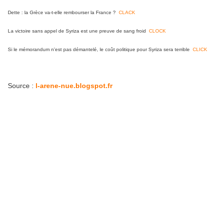
Dette : la Grèce va-t-elle rembourser la France ?
CLACK
La victoire sans appel de Syriza est une preuve de sang froid
CLOCK
Si le mémorandum n'est pas démantelé, le coût politique pour Syriza sera terrible
CLICK
Source :
l-arene-nue.blogspot.fr