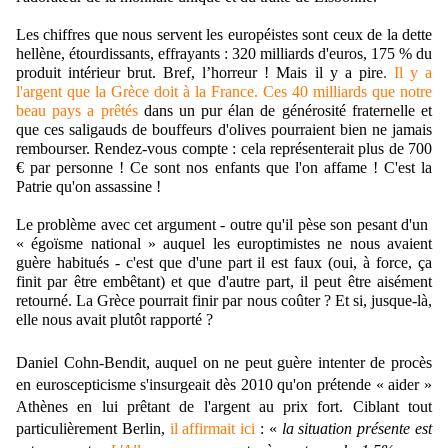
Les chiffres que nous servent les européistes sont ceux de la dette
hellène, étourdissants, effrayants : 320 milliards d'euros, 175 % du
produit intérieur brut. Bref, l’horreur ! Mais il y a pire
.
Il y a
l'argent que la Grèce doit à la France. Ces 40 milliards que notre
beau pays a prêtés
dans un pur élan de générosité fraternelle et
que ces saligauds de bouffeurs d'olives pourraient bien ne jamais
rembourser. Rendez-vous compte : cela représenterait plus de 700
€ par personne ! Ce sont nos enfants que l'on affame ! C'est la
Patrie qu'on assassine !
Le problème avec cet argument - outre qu'il pèse son pesant d'un
« égoïsme national » auquel les europtimistes ne nous avaient
guère habitués - c'est que d'une part il est faux (oui, à force, ça
finit par être embêtant) et que d'autre part, il peut être aisément
retourné. La Grèce pourrait finir par nous coûter ? Et si, jusque-là,
elle nous avait plutôt rapporté ?
Daniel Cohn-Bendit, auquel on ne peut guère intenter de procès
en euroscepticisme s'insurgeait dès 2010 qu'on prétende « aider »
Athènes en lui prêtant de l'argent au prix fort. Ciblant tout
particulièrement Berlin,
il affirmait ici
:
«
la situation présente est