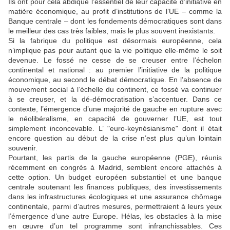
Ils ont pour cela abdiqué l’essentiel de leur capacité d’initiative en
matière économique, au profit d’institutions de l’UE – comme la
Banque centrale – dont les fondements démocratiques sont dans
le meilleur des cas très faibles, mais le plus souvent inexistants.
Si la fabrique du politique est désormais européenne, cela
n’implique pas pour autant que la vie politique elle-même le soit
devenue. Le fossé ne cesse de se creuser entre l’échelon
continental et national : au premier l’initiative de la politique
économique, au second le débat démocratique. En l’absence de
mouvement social à l’échelle du continent, ce fossé va continuer
à se creuser, et la dé-démocratisation s’accentuer. Dans ce
contexte, l’émergence d’une majorité de gauche en rupture avec
le néolibéralisme, en capacité de gouverner l’UE, est tout
simplement inconcevable. L’ "euro-keynésianisme" dont il était
encore question au début de la crise n’est plus qu’un lointain
souvenir.
Pourtant, les partis de la gauche européenne (PGE), réunis
récemment en congrès à Madrid, semblent encore attachés à
cette option. Un budget européen substantiel et une banque
centrale soutenant les finances publiques, des investissements
dans les infrastructures écologiques et une assurance chômage
continentale, parmi d’autres mesures, permettraient à leurs yeux
l’émergence d’une autre Europe. Hélas, les obstacles à la mise
en œuvre d’un tel programme sont infranchissables. Ces