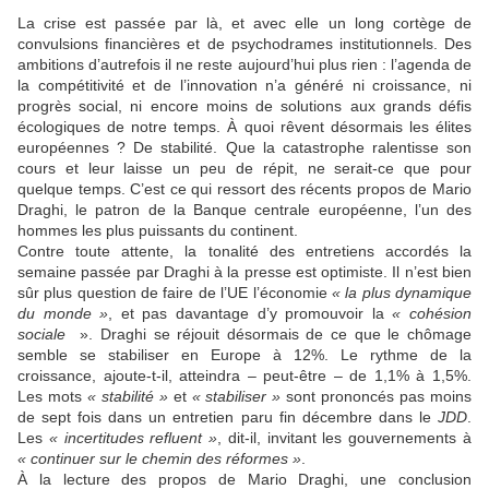
La crise est passée par là, et avec elle un long cortège de
convulsions financières et de psychodrames institutionnels. Des
ambitions d’autrefois il ne reste aujourd’hui plus rien : l’agenda de
la compétitivité et de l’innovation n’a généré ni croissance, ni
progrès social, ni encore moins de solutions aux grands défis
écologiques de notre temps. À quoi rêvent désormais les élites
européennes ? De stabilité. Que la catastrophe ralentisse son
cours et leur laisse un peu de répit, ne serait-ce que pour
quelque temps. C’est ce qui ressort des récents propos de Mario
Draghi, le patron de la Banque centrale européenne, l’un des
hommes les plus puissants du continent.
Contre toute attente, la tonalité des entretiens accordés la
semaine passée par Draghi à la presse est optimiste. Il n’est bien
sûr plus question de faire de l’UE l’économie
« la plus dynamique
du monde »
, et pas davantage d’y promouvoir la
« cohésion
sociale
». Draghi se réjouit désormais de ce que le chômage
semble se stabiliser en Europe à 12%. Le rythme de la
croissance, ajoute-t-il, atteindra – peut-être – de 1,1% à 1,5%.
Les mots
« stabilité »
et
« stabiliser »
sont prononcés pas moins
de sept fois dans un entretien paru fin décembre dans le
JDD
.
Les
« incertitudes refluent »
, dit-il, invitant les gouvernements à
« continuer sur le chemin des réformes »
.
À la lecture des propos de Mario Draghi, une conclusion