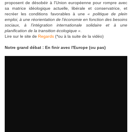
proposent de désobéir à l'Union européenne pour rompre avec
sa matrice idéologique actuelle, libérale et conservatrice, et
recréer les conditions favorables à une
« politique de plein
emploi, à une réorientation de l’économie en fonction des besoins
sociaux, à l'intégration internationale solidaire et à une
planification de la transition écologique »
.
Lire sur le site de
Regards
(*ou à la suite de la vidéo)
Notre
grand débat : En finir avec l'Europe (ou pas)