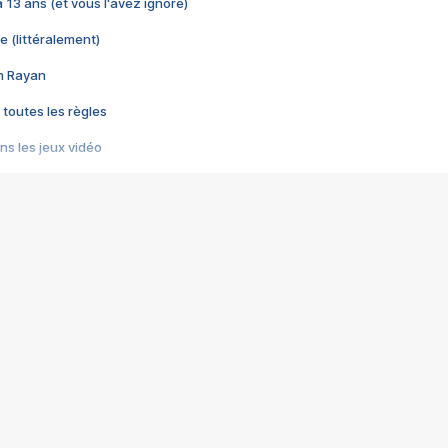
 a 13 ans (et vous l'avez ignoré)
e (littéralement)
im Rayan
 toutes les règles
s les jeux vidéo
us choquant de Rockstar ? - Le scandale BULLY
e plus moche de Steam
du RÊVE tourne au CAUCHEMAR
pendant 8 heures
it… à tort
umiliés par un jeu vidéo
ire - Final Fantasy 8
ti un empire - Age of Empires