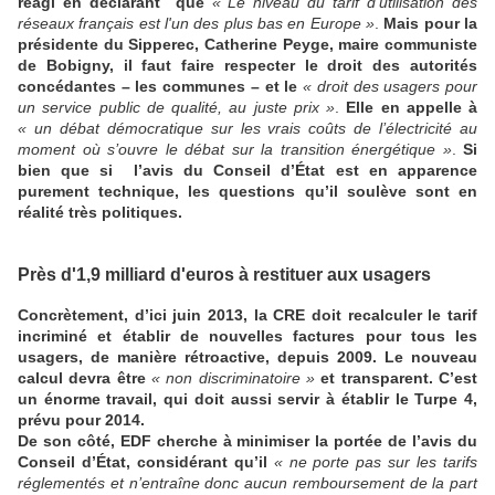
réagi en déclarant que
« Le niveau du tarif d'utilisation des
réseaux français est l'un des plus bas en Europe »
.
Mais pour la
présidente du Sipperec, Catherine Peyge, maire communiste
de Bobigny, il faut faire respecter le droit des autorités
concédantes – les communes – et le
« droit des usagers pour
un service public de qualité, au juste prix »
.
Elle en appelle à
« un débat démocratique sur les vrais coûts de l’électricité au
moment où s’ouvre le débat sur la transition énergétique »
.
Si
bien que si l’avis du Conseil d’État est en apparence
purement technique, les questions qu’il soulève sont en
réalité très politiques.
Près d'1,9 milliard d'euros à restituer aux usagers
Concrètement, d’ici juin 2013, la CRE doit recalculer le tarif
incriminé et établir de nouvelles factures pour tous les
usagers, de manière rétroactive, depuis 2009. Le nouveau
calcul devra être
« non discriminatoire »
et transparent. C’est
un énorme travail, qui doit aussi servir à établir le Turpe 4,
prévu pour 2014.
De son côté, EDF cherche à minimiser la portée de l’avis du
Conseil d’État, considérant qu’il
« ne porte pas sur les tarifs
réglementés et n’entraîne donc aucun remboursement de la part