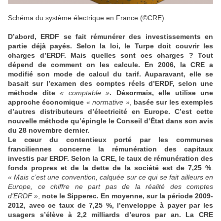
Schéma du système électrique en France (©CRE).
D’abord, ERDF se fait rémunérer des investissements en
partie déjà payés. Selon la loi, le Turpe doit couvrir les
charges d’ERDF. Mais quelles sont ces charges ? Tout
dépend de comment on les calcule. En 2006, la CRE a
modifié son mode de calcul du tarif. Auparavant, elle se
basait sur l’examen des comptes réels d’ERDF, selon une
méthode dite
« comptable »
. Désormais, elle utilise une
approche économique
« normative »
,
basée sur les exemples
d’autres distributeurs d’électricité en Europe. C’est cette
nouvelle méthode qu’épingle le Conseil d’État dans son avis
du 28 novembre dernier.
Le cœur du contentieux porté par les communes
franciliennes concerne la rémunération des capitaux
investis par ERDF. Selon la CRE, le taux de rémunération des
fonds propres et de la dette de la société est de 7,25 %
.
« Mais c’est une convention, calquée sur ce qui se fait ailleurs en
Europe, ce chiffre ne part pas de la réalité des comptes
d’ERDF »
,
note le Sipperec. En moyenne, sur la période 2009-
2012, avec ce taux de 7,25 %, l’enveloppe à payer par les
usagers s’élève à 2,2 milliards d’euros par an. La CRE