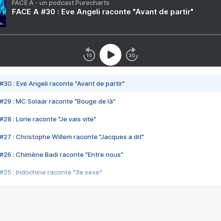
FACE A - un podcast Purecharts
FACE A #30 : Eve Angeli raconte "Avant de partir"
#30 : Eve Angeli raconte "Avant de partir"
#29 : MC Solaar raconte "Bouge de là"
28 : Lorie raconte "Je vais vite"
#27 : Christophe Willem raconte "Jacques a dit"
#26 : Chimène Badi raconte "Entre nous"
#25 : Indochine raconte "3e sexe"
#24 : Zaho raconte "C'est chelou"
#23 : Patrick Bruel raconte "Au café des délices"