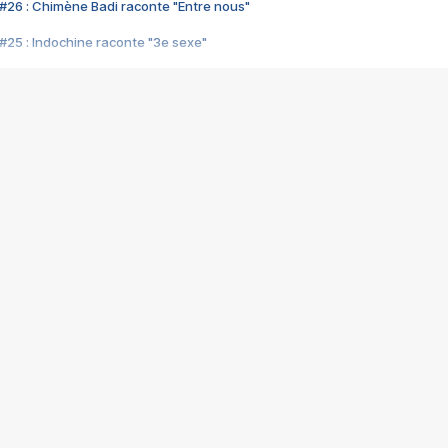
#26 : Chimène Badi raconte "Entre nous"
#25 : Indochine raconte "3e sexe"
#24 : Zaho raconte "C'est chelou"
#23 : Patrick Bruel raconte "Au café des délices"
#22 : Kyo raconte "Le chemin"
#21 : Nolwenn Leroy raconte "Cassé"
#20 : Patrick Hernandez raconte "Born to be alive"
#19 : Lorie raconte "Près de moi"
#18 : Michael Jones raconte "A nos actes manqués" (avec Jean-Jacque
#17 : Khaled raconte "Aïcha"
#16 : Corneille raconte "Parce qu'on vient de loin"
#15 : Indochine raconte "L'aventurier"
14 : Lorie raconte "Sur un air latino"