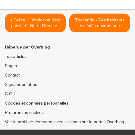
< Grèce : "l'implosion n'est
Thaïlande - Des habitants
pas loin"- Notre Grèce en
excédés ouvrent une
ruine (par Takis
brèche dans une digue à
Théodoropoulos)
Bangkok >
Hébergé par Overblog
Top articles
Pages
Contact
Signaler un abus
C.G.U.
Cookies et données personnelles
Préférences cookies
Voir le profil de democratie-reelle-nimes sur le portail Overblog