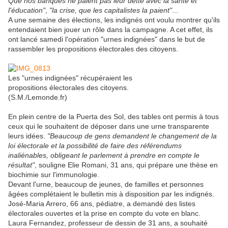
Que nos banques ne paient pas leur dette avec la santé et
l'éducation"
,
"la crise, que les capitalistes la paient"
...
A une semaine des élections, les indignés ont voulu montrer qu'ils
entendaient bien jouer un rôle dans la campagne. A cet effet, ils
ont lancé samedi l'opération "urnes indignées" dans le but de
rassembler les propositions électorales des citoyens.
Les "urnes indignées" récupéraient les
propositions électorales des citoyens.
(S.M./Lemonde.fr)
En plein centre de la Puerta des Sol, des tables ont permis à tous
ceux qui le souhaitent de déposer dans une urne transparente
leurs idées.
"Beaucoup de gens demandent le changement de la
loi électorale et la possibilité de faire des référendums
inaliénables, obligeant le parlement à prendre en compte le
résultat"
, souligne Elie Romani, 31 ans, qui prépare une thèse en
biochimie sur l'immunologie.
Devant l'urne, beaucoup de jeunes, de familles et personnes
âgées complétaient le bulletin mis à disposition par les indignés.
José-Maria Arrero, 66 ans, pédiatre, a demandé des listes
électorales ouvertes et la prise en compte du vote en blanc.
Laura Fernandez, professeur de dessin de 31 ans, a souhaité