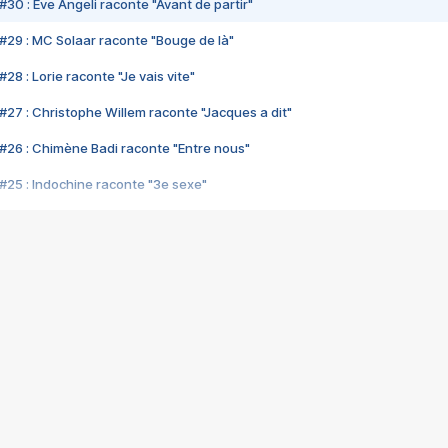
#30 : Eve Angeli raconte "Avant de partir"
#29 : MC Solaar raconte "Bouge de là"
28 : Lorie raconte "Je vais vite"
#27 : Christophe Willem raconte "Jacques a dit"
#26 : Chimène Badi raconte "Entre nous"
#25 : Indochine raconte "3e sexe"
#24 : Zaho raconte "C'est chelou"
#23 : Patrick Bruel raconte "Au café des délices"
#22 : Kyo raconte "Le chemin"
#21 : Nolwenn Leroy raconte "Cassé"
#20 : Patrick Hernandez raconte "Born to be alive"
#19 : Lorie raconte "Près de moi"
#18 : Michael Jones raconte "A nos actes manqués" (avec Jean-Jacque