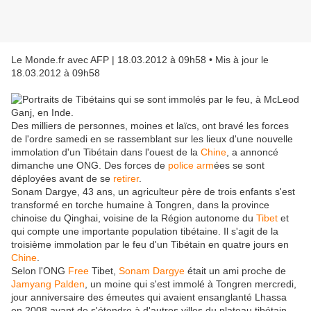
Le Monde.fr avec AFP
| 18.03.2012 à 09h58 • Mis à jour le
18.03.2012 à 09h58
Des milliers de personnes, moines et laïcs, ont bravé les forces
de l'ordre samedi en se rassemblant sur les lieux d'une nouvelle
immolation d'un Tibétain dans l'ouest de la
Chine
, a annoncé
dimanche une ONG. Des forces de
police
arm
ées se sont
déployées avant de se
retirer
.
Sonam Dargye, 43 ans, un agriculteur père de trois enfants s'est
transformé en torche humaine à Tongren, dans la province
chinoise du Qinghai, voisine de la Région autonome du
Tibet
et
qui compte une importante population tibétaine. Il s'agit de la
troisième immolation par le feu d'un Tibétain en quatre jours en
Chine
.
Selon l'ONG
Free
Tibet,
Sonam Dargye
était un ami proche de
Jamyang Palden
, un moine qui s'est immolé à Tongren mercredi,
jour anniversaire des émeutes qui avaient ensanglanté Lhassa
en 2008 avant de s'étendre à d'autres villes du plateau tibétain.