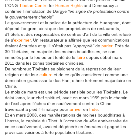
L'ONG
Tibetan Centre
for
Human Rights
and Democracy a
confirmé l'immolation de Dargye
"en signe de protestation contre
le gouvernement chinois"
.
Le gouvernement et la police de la préfecture de Huangnan, dont
dépend Tongren, ainsi que des propriétaires de restaurants,
d'hôtels et des responsables de centres d'art de la ville ont refusé
de s'
exprimer
. Un restaurateur a affirmé que les communications
étaient écoutées et qu'il n'était pas
"approprié"
de
parler
. Près de
30 Tibétains, en majorité des moines bouddhistes, se sont
immolés par le feu ou ont tenté de le
faire
depuis début mars
2011 dans les zones tibétaines chinoises.
De nombreux Tibétains se plaignent de la répression de leur
religion et de leur
culture
et de ce qu'ils considèrent comme une
domination grandissante des Han, ethnie fortement majoritaire en
Chine.
Le mois de mars est une période sensible pour les Tibétains. Le
dalaï lama, leur chef spirituel, avait en mars 1959 pris le chemin
de l'exil après l'échec d'un soulèvement contre la Chine,
traversant à pied l'Himalaya pour
arriver
en
Inde
.
Et en mars 2008, des manifestations de moines bouddhistes à
Lhassa, la capitale du Tibet, à l'occasion du 49e anniversaire de
ce ce soulèvement, avaient dégénéré en émeutes et gagné les
provinces voisines à forte population tibétaine.