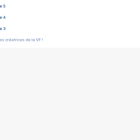
e 5
e 4
e 3
s créatrices de la VF !
e 2
e 1
e Mektoub My Love arrive enfin ! Rencontre avec Shaïn Boumedine et Sal
i : après Toni en famille
elle réalise le bouleversant Dites lui que je l'aime
ais ! Rencontre autour de Vie privée de Rebecca Zlotowski
 de Marguerite, Grave... Rencontre avec Ella Rumpf
 Les Rêveurs, un film intime sur la santé mentale