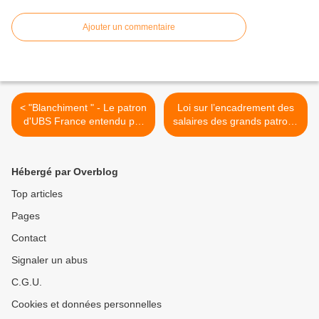
Ajouter un commentaire
< "Blanchiment " - Le patron
Loi sur l’encadrement des
d'UBS France entendu par
salaires des grands patrons
les juges
abandonnée: Moscovici,
l’homme qui ne veut pas
désespérer le Fouquet’s >
Hébergé par Overblog
Top articles
Pages
Contact
Signaler un abus
C.G.U.
Cookies et données personnelles