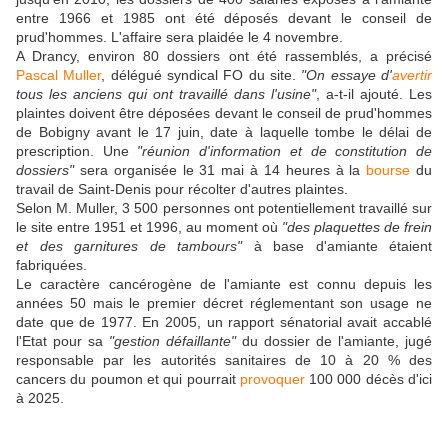
entre 1966 et 1985 ont été déposés devant le conseil de
prud'hommes. L'affaire sera plaidée le 4 novembre.
A Drancy, environ 80 dossiers ont été rassemblés, a précisé
Pascal Muller
, délégué syndical FO du site.
"On essaye d'
avertir
tous les anciens qui ont travaillé dans l'usine"
, a-t-il ajouté. Les
plaintes doivent être déposées devant le conseil de prud'hommes
de Bobigny avant le 17 juin, date à laquelle tombe le délai de
prescription. Une
"réunion d'information et de constitution de
dossiers"
sera organisée le 31 mai à 14 heures à la
bourse
du
travail de Saint-Denis pour récolter d'autres plaintes.
Selon M. Muller, 3 500 personnes ont potentiellement travaillé sur
le site entre 1951 et 1996, au moment où
"des plaquettes de frein
et des garnitures de tambours"
à base d'amiante étaient
fabriquées.
Le caractère cancérogène de l'amiante est connu depuis les
années 50 mais le premier décret réglementant son usage ne
date que de 1977. En 2005, un rapport sénatorial avait accablé
l'Etat pour sa
"gestion défaillante"
du dossier de l'amiante, jugé
responsable par les autorités sanitaires de 10 à 20 % des
cancers du poumon et qui pourrait
provoquer
100 000 décès d'ici
à 2025.