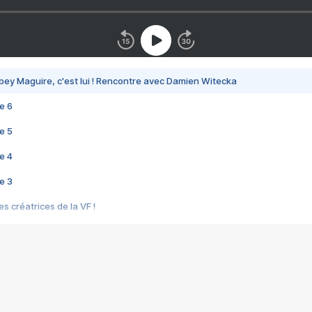
bey Maguire, c'est lui ! Rencontre avec Damien Witecka
e 6
e 5
e 4
e 3
s créatrices de la VF !
e 2
e 1
e Mektoub My Love arrive enfin ! Rencontre avec Shaïn Boumedine et Sal
i : après Toni en famille