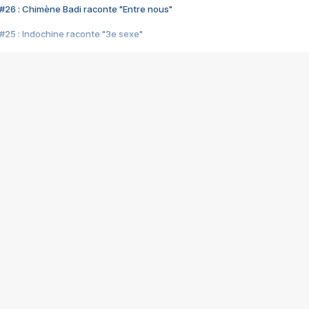
#26 : Chimène Badi raconte "Entre nous"
#25 : Indochine raconte "3e sexe"
#24 : Zaho raconte "C'est chelou"
#23 : Patrick Bruel raconte "Au café des délices"
#22 : Kyo raconte "Le chemin"
#21 : Nolwenn Leroy raconte "Cassé"
#20 : Patrick Hernandez raconte "Born to be alive"
#19 : Lorie raconte "Près de moi"
#18 : Michael Jones raconte "A nos actes manqués" (avec Jean-Jacque
#17 : Khaled raconte "Aïcha"
#16 : Corneille raconte "Parce qu'on vient de loin"
#15 : Indochine raconte "L'aventurier"
14 : Lorie raconte "Sur un air latino"