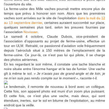
l’ouverture du site.
La ferme-usine des Mille vaches pourrait mettre encore plus de
temps que prévu à honorer son nom. Alors que les premières
vaches sont arrivées sur le site de l’exploitation
dans la nuit du 12
au 13 septembre dernier
, certaines auraient succombé sur place,
quelques semaines plus tard, selon les preuves fournies par
l’association
Novissen
.
Le samedi 4 octobre, Claude Dubois, vice-président de
l’association d’opposants au projet de ferme-usine, effectue un
tour en
ULM
. Retraité, ce passionné d’aviation vole fréquemment
depuis l’aéroclub situé à 150 mètres de l’emplacement de la
ferme-usine. Ce jour-là, ce n’est pas lui qui pilote, il se charge
des photos aériennes.
En les regardant le soir même, il constate une tache blanche et
noire située entre l’énorme hangar et le tas de fumier. Une vache
gît à même le sol.
«
Je n’avais pas de grand-angle et de loin, je
ne m’en suis pas rendu compte sur le moment
»
, raconte-t-il.
Le lendemain, il remonte de nouveau à bord avec un collègue.
Cette fois, son appareil photo est muni d’un zoom plus puissant.
Et cette fois, ce n’est plus une vache, mais deux, qui sont
étendues, inertes, sur le sol en bitume de l’exploitation, au même
endroit que la veille.