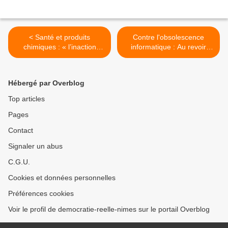
< Santé et produits
Contre l'obsolescence
chimiques : « l’inaction
informatique : Au revoir
confondante des pouvoirs
Windows, je passe au libre !
publics » : comment et
En avril, Microsoft a mis fin
pourquoi ce que l'on mange
au support Windows XP
Hébergé par Overblog
est-il gavé de milliers de
entraînant la fin prématurée
produits chimiques ?
de 500 millions
Top articles
Enquête de Fabrice
d’ordinateurs >
Pages
Nicolino
Contact
Signaler un abus
C.G.U.
Cookies et données personnelles
Préférences cookies
Voir le profil de democratie-reelle-nimes sur le portail Overblog