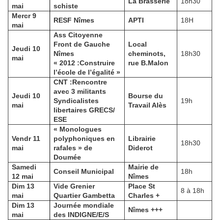
La Brasserie
18h30
mai
schiste
Mercr 9
RESF Nîmes
APTI
18H
mai
Ass Citoyenne
Front de Gauche
Local
Jeudi 10
Nîmes
cheminots,
18h30
mai
« 2012 :Construire
rue B.Malon
l’école de l’égalité »
CNT :Rencontre
avec 3 militants
Jeudi 10
Bourse du
Syndicalistes
19h
mai
Travail Alès
libertaires GRECS/
ESE
« Monologues
Vendr 11
polyphoniques en
Librairie
18h30
mai
rafales » de
Diderot
Doumée
Samedi
Mairie de
Conseil Municipal
18h
12 mai
Nîmes
Dim 13
Vide Grenier
Place St
8 à 18h
mai
Quartier Gambetta
Charles +
Dim 13
Journée mondiale
Nîmes +++
mai
des INDIGNE/E/S