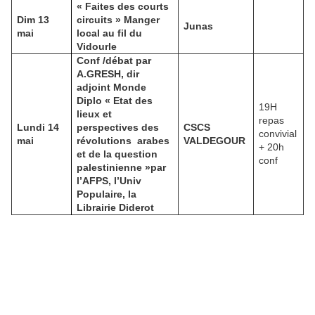
« Faites des courts
Dim 13
circuits » Manger
Junas
mai
local au fil du
Vidourle
Conf /débat par
A.GRESH, dir
adjoint Monde
Diplo « Etat des
19H
lieux et
repas
Lundi 14
perspectives des
CSCS
convivial
mai
révolutions
arabes
VALDEGOUR
+ 20h
et de la question
conf
palestinienne »par
l’AFPS, l’Univ
Populaire, la
Librairie Diderot