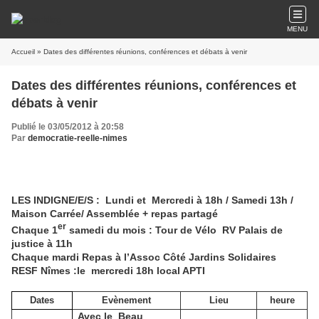
MENU
Accueil
» Dates des différentes réunions, conférences et débats à venir
Dates des différentes réunions, conférences et
débats à venir
Publié le 03/05/2012 à 20:58
Par
democratie-reelle-nimes
LES INDIGNE/E/S :
Lundi et
Mercredi à 18h / Samedi 13h /
Maison Carrée/ Assemblée + repas partagé
er
Chaque 1
samedi du mois : Tour de Vélo
RV Palais de
justice à 11h
Chaque mardi Repas à l’Assoc Côté Jardins Solidaires
RESF Nîmes :le
mercredi 18h local APTI
Dates
Evènement
Lieu
heure
Avec le Beau