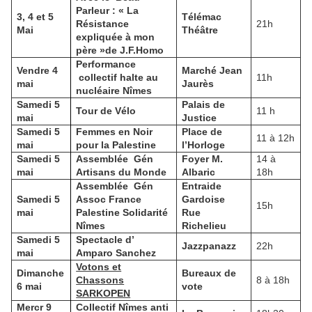
Parleur : « La
3, 4 et 5
Télémac
Résistance
21h
Mai
Théâtre
expliquée à mon
père »de J.F.Homo
Performance
Vendre 4
Marché Jean
collectif halte au
11h
mai
Jaurès
nucléaire Nîmes
Samedi 5
Palais de
Tour de Vélo
11 h
mai
Justice
Samedi 5
Femmes en Noir
Place de
11 à 12h
mai
pour la Palestine
l’Horloge
Samedi 5
Assemblée
Gén
Foyer M.
14 à
mai
Artisans du Monde
Albaric
18h
Assemblée
Gén
Entraide
Samedi 5
Assoc France
Gardoise
15h
mai
Palestine Solidarité
Rue
Nîmes
Richelieu
Samedi 5
Spectacle d’
Jazzpanazz
22h
mai
Amparo Sanchez
Votons et
Dimanche
Bureaux de
Chassons
8 à 18h
6 mai
vote
SARKOPEN
Mercr 9
Collectif Nîmes anti