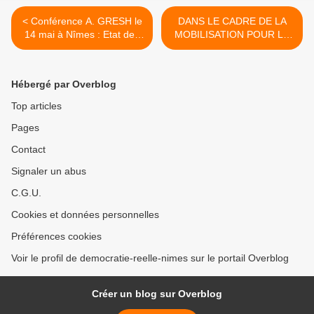
< Conférence A. GRESH le
DANS LE CADRE DE LA
14 mai à Nîmes : Etat des
MOBILISATION POUR LE
lieux et perspectives des
FORUM SOCIAL MONDIAL
révolutions arabes et de la
Tunisie, juillet 2012 >
question palestinienne
Hébergé par Overblog
Top articles
Pages
Contact
Signaler un abus
C.G.U.
Cookies et données personnelles
Préférences cookies
Voir le profil de democratie-reelle-nimes sur le portail Overblog
Créer un blog sur Overblog