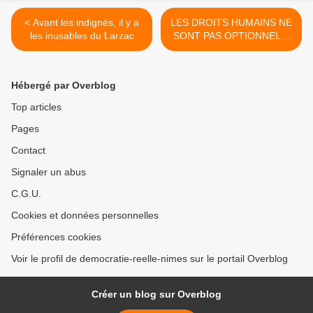
< Avant les indignés, il y a
LES DROITS HUMAINS NE
les inusables du Larzac
SONT PAS OPTIONNELS!
(Appel à une Journée
Alternative d’Action le Jour
des Droits de l’Homme,
Hébergé par Overblog
Samedi, 10 Décembre,
2011) >
Top articles
Pages
Contact
Signaler un abus
C.G.U.
Cookies et données personnelles
Préférences cookies
Voir le profil de democratie-reelle-nimes sur le portail Overblog
Créer un blog sur Overblog