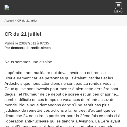
MENU
Accueil
» CR du 21 juillet
CR du 21 juillet
Publié le 23/07/2011 à 07:35
Par
democratie-reelle-nimes
Nous sommes une dizaine
L'opération anti-nucléaire qui devait avoir lieu est remise
ultérieurement car les personnes qui s'étaient inscrites et les
Ardéchois que nous attendions ne sont pas au rendez-vous...
Ceux qui se sont investis pour mener à bien cette dernière sont
déçus...et l'humeur de ce début de soirée est un peu chagrine...Il
semble difficile en ces temps de vacances de réunir assez de
monde. Nous nous demandons donc s'il ne serait pas plus
judidieux de remettre ces actions à la rentrée, d'autant que ce
dimanche 24 nous irons participer pour la 2ème fois ce mois-ci à
l'opération anti-nucléaire qui se tiendra à Avignon. La 1ère ayant
réuni 400 personnes, il devrait y avoir encore plus de monde