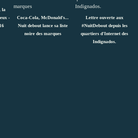
 la
eux -
Coca-Cola, McDonald's...
Lettre ouverte aux
16
Nuit debout lance sa liste
#NuitDebout depuis les
noire des marques
quartiers d'Internet des
Indignados.