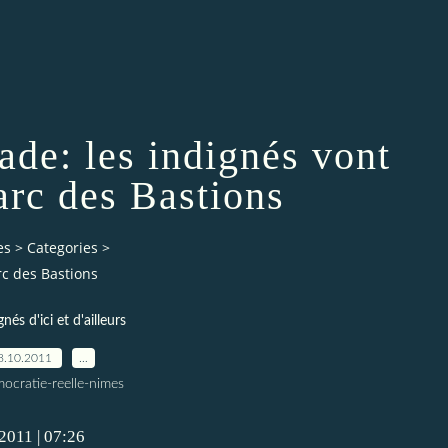
ade: les indignés vont
parc des Bastions
es
>
Categories
>
rc des Bastions
gnés d'ici et d'ailleurs
8.10.2011
…
ocratie-reelle-nimes
2011 | 07:26