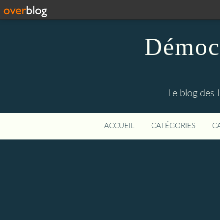
Démocr
Le blog des 
ACCUEIL
CATÉGORIES
C