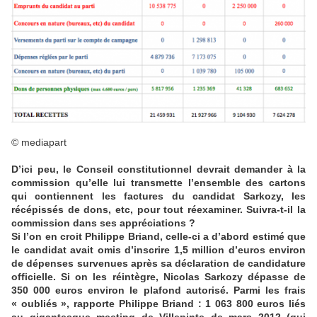
© mediapart
D’ici peu, le Conseil constitutionnel devrait demander à la
commission qu’elle lui transmette l’ensemble des cartons
qui contiennent les factures du candidat Sarkozy, les
récépissés de dons, etc, pour tout réexaminer. Suivra-t-il la
commission dans ses appréciations
?
Si l’on en croit Philippe Briand, celle-ci a d’abord estimé que
le candidat avait omis d’inscrire 1,5 million d’euros environ
de dépenses survenues après sa déclaration de candidature
officielle. Si on les réintègre, Nicolas Sarkozy dépasse de
350
000 euros environ le plafond autorisé. Parmi les frais
« oubliés », rapporte Philippe Briand : 1 063 800 euros liés
au gigantesque meeting de Villepinte de mars 2012 (qui