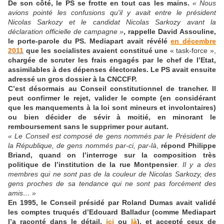
De son côté, le PS se frotte en tout cas les mains.
« Nous
avions pointé les confusions qu'il y avait entre le président
Nicolas Sarkozy et le candidat Nicolas Sarkozy avant la
déclaration officielle de campagne »
, rappelle David Assouline,
le porte-parole du PS. Mediapart avait révélé
en décembre
2011
que les socialistes avaient constitué une
« task-force »,
chargée de scruter les frais engagés par le chef de l’Etat,
assimilables à des dépenses électorales. Le PS avait ensuite
adressé un gros dossier à la CNCCFP.
C’est désormais au Conseil constitutionnel de trancher. Il
peut confirmer le rejet, valider le compte (en considérant
que les manquements à la loi sont mineurs et involontaires)
ou bien décider de sévir à moitié, en minorant le
remboursement sans le supprimer pour autant.
« Le Conseil est composé de gens nommés par le Président de
la République, de gens nommés par-ci, par-là
,
répond Philippe
Briand, quand on l’interroge sur la composition très
politique de l’institution de la rue Montpensier
.
Il y a des
membres qui ne sont pas de la couleur de Nicolas Sarkozy, des
gens proches de sa tendance qui ne sont pas forcément des
amis… »
En 1995, le Conseil présidé par Roland Dumas avait validé
les comptes truqués d’Edouard Balladur (comme Mediapart
l’a raconté dans le détail,
ici
ou
là
)
, et accepté ceux de