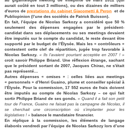
aurait coûté en tout 3 millions), ou des dizaines de milliers
d'euros de
prestations du cabinet Giacometti & Peron
et de
Publiopinion (l’une des sociétés de Patrick Buisson).
En fait, l’équipe de Nicolas Sarkozy a considéré que 50
%
seulement des dépenses engagées par le président-
candidat dans ses déplacements ou ses meetings devaient
être imputés sur le compte du candidat, le reste devant être
supporté par le budget de l’Élysée. Mais les « contrôleurs »
contestent cette clef de répartition, jugée trop favorable à
Nicolas Sarkozy.
« Ils l’avaient pourtant acceptée en 2007 ! »
croit savoir Philippe Briand. Une réflexion étrange, sachant
que le président sortant de 2007, Jacques Chirac, ne s'était
pas représenté…
Autres dépenses « omises » : celles liées aux meetings
« personnels » d’Henri Guaino, plume et conseiller spécial à
l’Élysée. Pour la commission, 17 552 euros de frais doivent
être imputés au compte de Nicolas Sarkozy – ce qui fait
sortir Philippe Briand de ses gonds.
« Quand il a fait son petit
tour de France, Guaino ne faisait pas la campagne de Nicolas, il
se cherchait une circonscription où s’implanter pour les
législatives ! »
balance le mandataire financier.
En réplique à la commission, les éléments de langage
élaborés vendredi par l’équipe de Nicolas Sarkozy lors d’une