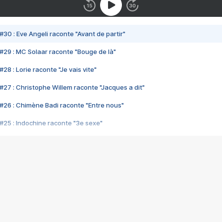
#30 : Eve Angeli raconte "Avant de partir"
#29 : MC Solaar raconte "Bouge de là"
28 : Lorie raconte "Je vais vite"
#27 : Christophe Willem raconte "Jacques a dit"
#26 : Chimène Badi raconte "Entre nous"
#25 : Indochine raconte "3e sexe"
#24 : Zaho raconte "C'est chelou"
#23 : Patrick Bruel raconte "Au café des délices"
#22 : Kyo raconte "Le chemin"
#21 : Nolwenn Leroy raconte "Cassé"
#20 : Patrick Hernandez raconte "Born to be alive"