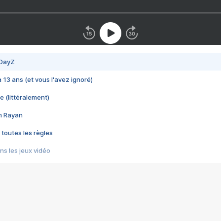
 DayZ
 a 13 ans (et vous l'avez ignoré)
e (littéralement)
im Rayan
 toutes les règles
s les jeux vidéo
us choquant de Rockstar ? - Le scandale BULLY
e plus moche de Steam
du RÊVE tourne au CAUCHEMAR