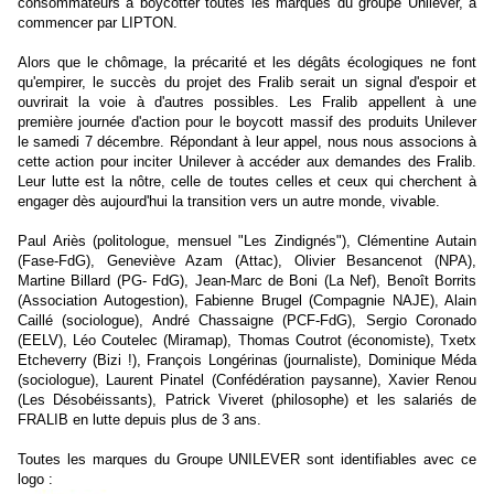
consommateurs à boycotter toutes les marques du groupe Unilever, à
commencer par LIPTON.
Alors que le chômage, la précarité et les dégâts écologiques ne font
qu'empirer, le succès du projet des Fralib serait un signal d'espoir et
ouvrirait la voie à d'autres possibles. Les Fralib appellent à une
première journée d'action pour le boycott massif des produits Unilever
le samedi 7 décembre. Répondant à leur appel, nous nous associons à
cette action pour inciter Unilever à accéder aux demandes des Fralib.
Leur lutte est la nôtre, celle de toutes celles et ceux qui cherchent à
engager dès aujourd'hui la transition vers un autre monde, vivable.
Paul Ariès (politologue, mensuel "Les Zindignés"), Clémentine Autain
(Fase-FdG), Geneviève Azam (Attac), Olivier Besancenot (NPA),
Martine Billard (PG- FdG), Jean-Marc de Boni (La Nef), Benoît Borrits
(Association Autogestion), Fabienne Brugel (Compagnie NAJE), Alain
Caillé (sociologue), André Chassaigne (PCF-FdG), Sergio Coronado
(EELV), Léo Coutelec (Miramap), Thomas Coutrot (économiste), Txetx
Etcheverry (Bizi !), François Longérinas (journaliste), Dominique Méda
(sociologue), Laurent Pinatel (Confédération paysanne), Xavier Renou
(Les Désobéissants), Patrick Viveret (philosophe) et les salariés de
FRALIB en lutte depuis plus de 3 ans.
Toutes les marques du Groupe UNILEVER sont identifiables avec ce
logo :