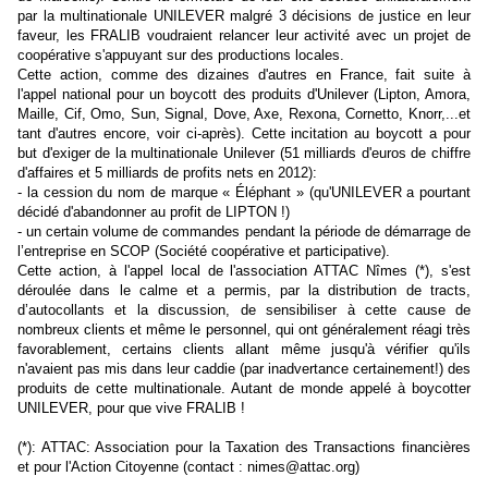
par la multinationale UNILEVER malgré 3 décisions de justice en leur
faveur, les FRALIB voudraient relancer leur activité avec un projet de
coopérative s'appuyant sur des productions locales.
Cette action, comme des dizaines d'autres en France, fait suite à
l'appel national pour un boycott des produits d'Unilever (Lipton, Amora,
Maille, Cif, Omo, Sun, Signal, Dove, Axe, Rexona, Cornetto, Knorr,...et
tant d'autres encore, voir ci-après). Cette incitation au boycott a pour
but d'exiger de la multinationale Unilever (51 milliards d'euros de chiffre
d'affaires et 5 milliards de profits nets en 2012):
- la cession du nom de marque « Éléphant » (qu'UNILEVER a pourtant
décidé d'abandonner au profit de LIPTON !)
- un certain volume de commandes pendant la période de démarrage de
l’entreprise en SCOP (Société coopérative et participative).
Cette action, à l'appel local de l'association ATTAC Nîmes (*), s'est
déroulée dans le calme et a permis, par la distribution de tracts,
d’autocollants et la discussion, de sensibiliser à cette cause de
nombreux clients et même le personnel, qui ont généralement réagi très
favorablement, certains clients allant même jusqu'à vérifier qu'ils
n'avaient pas mis dans leur caddie (par inadvertance certainement!) des
produits de cette multinationale. Autant de monde appelé à boycotter
UNILEVER, pour que vive FRALIB !
(*): ATTAC: Association pour la Taxation des Transactions financières
et pour l'Action Citoyenne (contact :
nimes@attac.org
)