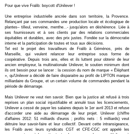
Pour que vive Fralib: boycott d'Unilever !
Une entreprise industrielle ancrée dans son territoire, la Provence.
Relançant par ses commandes une production locale et écologique de
plantes– tilleul, verveine, menthe...- jusqu'alors en déshérence. Liée à
ses fournisseurs et à ses clients par des relations commerciales
équitables et durables, avec des prix justes. Fondée sur la démocratie
interne et la participation de toutes et tous aux décisions.
Tel est le projet des travailleurs de Fralib à Géménos, près de
Marseille, qui veulent relancer leur entreprise sous forme de
coopérative. Depuis trois ans, elles et ils luttent pour obtenir de leur
ancien employeur, la multinationale Unilever, le soutien minimum dont
ils ont besoin pour se lancer : la cession du nom de marque « Éléphant
», qu'Unilever a décidé de faire disparaitre au profit de LIPTON marque
milliardaire du Groupe, et un certain volume de commandes pendant la
période de démarrage.
Mais Unilever ne veut rien savoir. Bien que la justice ait refusé à trois
reprises un plan social injustifiable et annulé tous les licenciements,
Unilever a cessé de payer les salaires depuis le 1er avril 2013 et refuse
d'accorder une aide au démarrage de leur projet. Unilever (chiffre
d'affaires 2012: 51 milliards d'euros ; profits nets : 5 milliards) veut
détruire leur savoir-faire et leur collectif. Devant cette intransigeance,
les Fralib avec leurs syndicats CGT et CFE-CGC ont appelé les