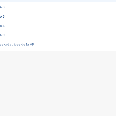
e 6
e 5
e 4
e 3
s créatrices de la VF !
e 2
e 1
e Mektoub My Love arrive enfin ! Rencontre avec Shaïn Boumedine et Sal
i : après Toni en famille
elle réalise le bouleversant Dites lui que je l'aime
ais ! Rencontre autour de Vie privée de Rebecca Zlotowski
 de Marguerite, Grave... Rencontre avec Ella Rumpf