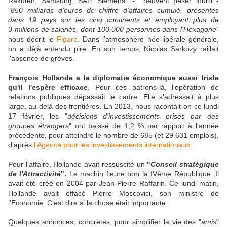
Rakuten, Samsung, SAP, Siemens…- peuvent peser lourd -
"
850 milliards d'euros de chiffre d'affaires cumulé, présentes
dans 19 pays sur les cinq continents et employant plus de
3 millions de salariés, dont 100.000 personnes dans l'Hexagone
"
nous décrit le
Figaro
. Dans l'atmosphère néo-libérale générale,
on a déjà entendu pire. En son temps, Nicolas Sarkozy raillait
l'absence de grèves.
François Hollande a la diplomatie économique aussi triste
qu'il l'espère efficace.
Pour ces patrons-là, l'opération de
relations publiques dépassait le cadre. Elle s'adressait à plus
large, au-delà des frontières. En 2013, nous racontait-on ce lundi
17 février, les "
décisions d'investissements prises par des
groupes étrangers
" ont baissé de 1,2 % par rapport à l'année
précédente, pour atteindre le nombre de 685 (et 29 631 emplois),
d'après
l'Agence pour les investissements internationaux.
Pour l'affaire, Hollande avait ressuscité un
"
Conseil stratégique
de l'Attractivité
".
Le machin fleure bon la IVème République. Il
avait été créé en 2004 par Jean-Pierre Raffarin. Ce lundi matin,
Hollande avait effacé Pierre Moscovici, son ministre de
l'Economie. C'est dire si la chose était importante.
Quelques annonces, concrètes, pour simplifier la vie des "
amis
"