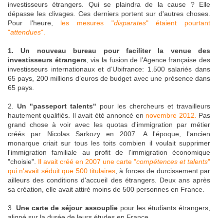
investisseurs étrangers. Qui se plaindra de la cause ? Elle
dépasse les clivages. Ces derniers portent sur d'autres choses.
Pour l'heure,
les mesures "
disparates
" étaient pourtant
"
attendues
".
1. Un nouveau bureau pour faciliter la venue des
investisseurs étrangers
, via la fusion de l’Agence française des
investisseurs internationaux et d’Ubifrance: 1.500 salariés dans
65 pays, 200 millions d’euros de budget avec une présence dans
65 pays.
2.
Un "passeport talents"
pour les chercheurs et travailleurs
hautement qualifiés. Il avait été annoncé en
novembre 2012.
Pas
grand chose à voir avec les quotas d'immigration par métier
créés par Nicolas Sarkozy en 2007. A l'époque, l'ancien
monarque criait sur tous les toits combien il voulait supprimer
l'immigration familiale au profit de l'immigration économique
"choisie".
Il avait créé en 2007 une carte "
compétences et talents
"
qui n'avait séduit que 500 titulaires
, à forces de durcissement par
ailleurs des conditions d'accueil des étrangers. Deux ans après
sa création, elle avait attiré moins de 500 personnes en France.
3.
Une carte de séjour assouplie
pour les étudiants étrangers,
aligné sur la durée de leurs études en France.