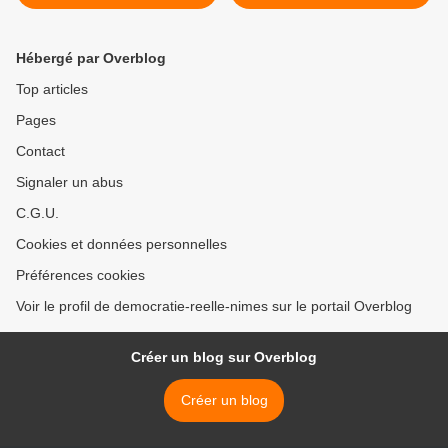
comme moi devaient
doivent rejeter les énergies
dégager »
du passé ! - dix militants de
Greenpeace ont déversé
Hébergé par Overblog
cinq tonnes de charbon
devant le palais de l’Elysée
Top articles
>
Pages
Contact
Signaler un abus
C.G.U.
Cookies et données personnelles
Préférences cookies
Voir le profil de democratie-reelle-nimes sur le portail Overblog
Créer un blog sur Overblog
Créer un blog