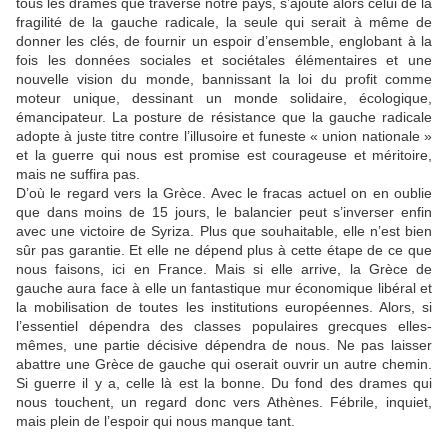
tous les drames que traverse notre pays, s’ajoute alors celui de la
fragilité de la gauche radicale, la seule qui serait à même de
donner les clés, de fournir un espoir d’ensemble, englobant à la
fois les données sociales et sociétales élémentaires et une
nouvelle vision du monde, bannissant la loi du profit comme
moteur unique, dessinant un monde solidaire, écologique,
émancipateur. La posture de résistance que la gauche radicale
adopte à juste titre contre l’illusoire et funeste « union nationale »
et la guerre qui nous est promise est courageuse et méritoire,
mais ne suffira pas.
D’où le regard vers la Grèce. Avec le fracas actuel on en oublie
que dans moins de 15 jours, le balancier peut s’inverser enfin
avec une victoire de Syriza. Plus que souhaitable, elle n’est bien
sûr pas garantie. Et elle ne dépend plus à cette étape de ce que
nous faisons, ici en France. Mais si elle arrive, la Grèce de
gauche aura face à elle un fantastique mur économique libéral et
la mobilisation de toutes les institutions européennes. Alors, si
l’essentiel dépendra des classes populaires grecques elles-
mêmes, une partie décisive dépendra de nous. Ne pas laisser
abattre une Grèce de gauche qui oserait ouvrir un autre chemin.
Si guerre il y a, celle là est la bonne. Du fond des drames qui
nous touchent, un regard donc vers Athènes. Fébrile, inquiet,
mais plein de l’espoir qui nous manque tant.