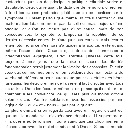
confondent question de principe et politique éditoriale variée et
discutable. Ceux qui refusant la dictature de l’émotion, cherchent
à froid les causes profondes plutôt que de se focaliser sur le
symptôme. Oubliant parfois que même un cœur souffrant d’une
malformation fatale ne meurt pas de celle-ci, mais toujours d’une
attaque, et qu’on ne meurt pas d’une cause, mais de ses
conséquences, le symptôme. Empêcher la répétition de ce
dernier nécessite certes de s’attaquer aux causes. Mais écarter
le symptôme, si ce n’est pas s’attaquer à la source, évite quand
même l’issue fatale. Ceux qui, « droits de l’hommistes »
indécrottables expliquent, avec absolue justesse cette fois,
toujours à mes yeux, que la mise en cause des libertés
fondamentales serait justement la victoire des assassins. Et enfin
ceux qui, comme moi, entièrement solidaires des manifestants du
week-end, défendent pour autant que pour se défaire des bêtes
furieuses, les deux premiers de la série, il faut discuter avec tous
les autres. Donc les écouter même si on pense qu’ils ont tort, et
chercher à les convaincre, ce qui sera plus ou moins difficile
selon les cas. Pas les solidariser avec les assassins par une
logique de « eux » et « nous », pas par la guerre.
Le plus étonnant si on regarde ceci avec un regard distant est
que tout le monde sait, d’expérience, depuis le 11 septembre et
« la guerre au terrorisme » qui a suivi, que ces choix mènent à
l’échec, aggravent le mal et conduisent à Daesh. Si tout le monde