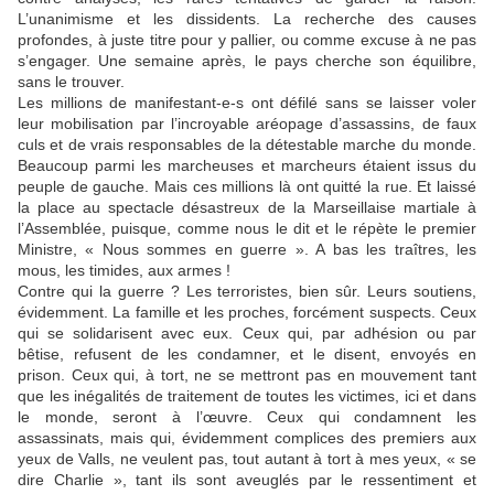
L’unanimisme et les dissidents. La recherche des causes
profondes, à juste titre pour y pallier, ou comme excuse à ne pas
s’engager. Une semaine après, le pays cherche son équilibre,
sans le trouver.
Les millions de manifestant-e-s ont défilé sans se laisser voler
leur mobilisation par l’incroyable aréopage d’assassins, de faux
culs et de vrais responsables de la détestable marche du monde.
Beaucoup parmi les marcheuses et marcheurs étaient issus du
peuple de gauche. Mais ces millions là ont quitté la rue. Et laissé
la place au spectacle désastreux de la Marseillaise martiale à
l’Assemblée, puisque, comme nous le dit et le répète le premier
Ministre, « Nous sommes en guerre ». A bas les traîtres, les
mous, les timides, aux armes !
Contre qui la guerre ? Les terroristes, bien sûr. Leurs soutiens,
évidemment. La famille et les proches, forcément suspects. Ceux
qui se solidarisent avec eux. Ceux qui, par adhésion ou par
bêtise, refusent de les condamner, et le disent, envoyés en
prison. Ceux qui, à tort, ne se mettront pas en mouvement tant
que les inégalités de traitement de toutes les victimes, ici et dans
le monde, seront à l’œuvre. Ceux qui condamnent les
assassinats, mais qui, évidemment complices des premiers aux
yeux de Valls, ne veulent pas, tout autant à tort à mes yeux, « se
dire Charlie », tant ils sont aveuglés par le ressentiment et