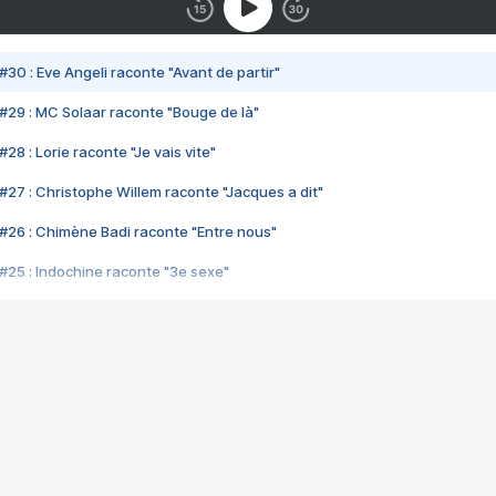
#30 : Eve Angeli raconte "Avant de partir"
#29 : MC Solaar raconte "Bouge de là"
28 : Lorie raconte "Je vais vite"
#27 : Christophe Willem raconte "Jacques a dit"
#26 : Chimène Badi raconte "Entre nous"
#25 : Indochine raconte "3e sexe"
#24 : Zaho raconte "C'est chelou"
#23 : Patrick Bruel raconte "Au café des délices"
#22 : Kyo raconte "Le chemin"
#21 : Nolwenn Leroy raconte "Cassé"
#20 : Patrick Hernandez raconte "Born to be alive"