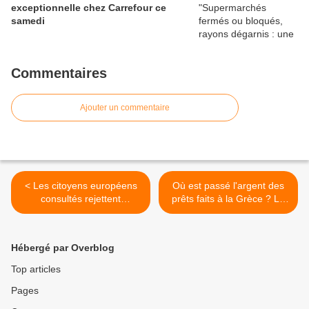
exceptionnelle chez Carrefour ce
samedi
Commentaires
Ajouter un commentaire
< Les citoyens européens
Où est passé l'argent des
consultés rejettent
prêts faits à la Grèce ? La
massivement la clause
Grèce a reçu un total de
d’arbitrage du traité
226,7 milliards d’euros de la
transatlantique de libre
part de la troïka. Mais à
Hébergé par Overblog
échange - la Commission
quoi tous ces milliards ont-
européenne maintient
ils effectivement servi ? >
Top articles
cependant le cap de la
Pages
négociation