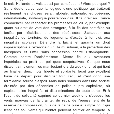
le sait, Hollande et Valls aussi par conséquent ! Alors pourquoi ?
Sans doute parce que la logique d’une politique qui traiterait
réellement les choses serait globale, nationale, européenne,
internationale, systémique pourrait-on dire. Il faudrait en France
commencer par respecter les promesses de 2012, par exemple
quant au droit de vote des étrangers, à la fin des contrôles au
faciès par l’établissement des récépissés. S’attaquer aux
inégalités de territoire, de logements, d’accès à l’emploi, aux
inégalités scolaires. Défendre la laïcité et garantir un droit
imprescriptible à l’exercice du culte musulman, à la protection des
mosquées et lutter sans concession contre l’islamophobie.
Comme contre l’antisémitisme. Mettre fin aux aventures
impériales au profit de politiques coopératives. Ce que nous
disaient simplement les manifestant-e-s du week-end, et qui tient
au final en deux mots, liberté et solidarité, ferait une excellent
base de départ pour discuter tout ceci, et c’est donc une
formidable source d’espoir. Mais nous sommes dans une société
éreintée par des décennies de politique pro capitaliste, où
explosent les inégalités et discriminations de toute sorte. Et à
l’esprit de solidarité exprimé ce dernier week-end s’oppose les
vents mauvais de la crainte, du repli, de l’épuisement de la
réserve de compassion, puis de la haine pure et simple pour qui
n’est pas soi. Vents qui bientôt peuvent souffler en tempête. A