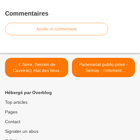
Commentaires
Ajouter un commentaire
< Terre, (terrain de
Partenariat public-privé -
Caveirac) état des lieux,
Semop : comment
Mai 2014 - Prochain RV
l’Assemblée nationale a
demain, samedi 13h
renforcé le pouvoir des
grands du BTP >
Hébergé par Overblog
Top articles
Pages
Contact
Signaler un abus