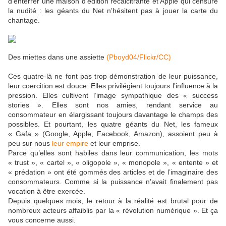
d’enterrer une maison d’édition récalcitrante et Apple qui censure
la nudité : les géants du Net n’hésitent pas à jouer la carte du
chantage.
Des miettes dans une assiette
(Pboyd04/Flickr/CC)
Ces quatre-là ne font pas trop démonstration de leur puissance,
leur coercition est douce. Elles privilégient toujours l’influence à la
pression. Elles cultivent l’image sympathique des « success
stories ». Elles sont nos amies, rendant service au
consommateur en élargissant toujours davantage le champs des
possibles. Et pourtant, les quatre géants du Net, les fameux
« Gafa » (Google, Apple, Facebook, Amazon), assoient peu à
peu sur nous
leur empire
et leur emprise.
Parce qu’elles sont habiles dans leur communication, les mots
« trust », « cartel », « oligopole », « monopole », « entente » et
« prédation » ont été gommés des articles et de l’imaginaire des
consommateurs. Comme si la puissance n’avait finalement pas
vocation à être exercée.
Depuis quelques mois, le retour à la réalité est brutal pour de
nombreux acteurs affaiblis par la « révolution numérique ». Et ça
vous concerne aussi.