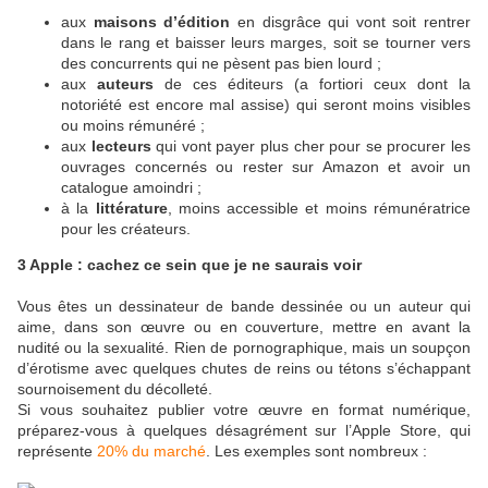
aux
maisons d’édition
en disgrâce qui vont soit rentrer
dans le rang et baisser leurs marges, soit se tourner vers
des concurrents qui ne pèsent pas bien lourd ;
aux
auteurs
de ces éditeurs (a fortiori ceux dont la
notoriété est encore mal assise) qui seront moins visibles
ou moins rémunéré ;
aux
lecteurs
qui vont payer plus cher pour se procurer les
ouvrages concernés ou rester sur Amazon et avoir un
catalogue amoindri ;
à la
littérature
, moins accessible et moins rémunératrice
pour les créateurs.
3 Apple : cachez ce sein que je ne saurais voir
Vous êtes un dessinateur de bande dessinée ou un auteur qui
aime, dans son œuvre ou en couverture, mettre en avant la
nudité ou la sexualité. Rien de pornographique, mais un soupçon
d’érotisme avec quelques chutes de reins ou tétons s’échappant
sournoisement du décolleté.
Si vous souhaitez publier votre œuvre en format numérique,
préparez-vous à quelques désagrément sur l’Apple Store, qui
représente
20% du marché
. Les exemples sont nombreux :