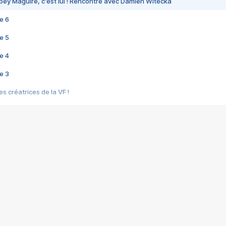
bey Maguire, c'est lui ! Rencontre avec Damien Witecka
e 6
e 5
e 4
e 3
s créatrices de la VF !
e 2
e 1
e Mektoub My Love arrive enfin ! Rencontre avec Shaïn Boumedine et Sal
i : après Toni en famille
elle réalise le bouleversant Dites lui que je l'aime
ais ! Rencontre autour de Vie privée de Rebecca Zlotowski
 de Marguerite, Grave... Rencontre avec Ella Rumpf