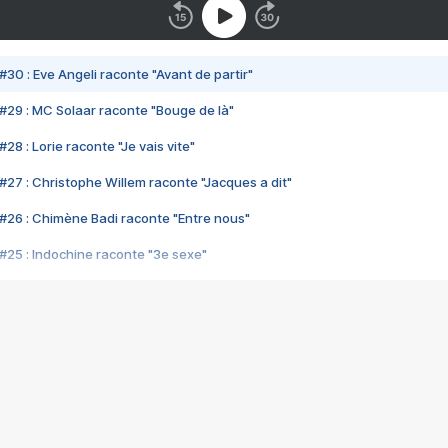
#30 : Eve Angeli raconte "Avant de partir"
#29 : MC Solaar raconte "Bouge de là"
28 : Lorie raconte "Je vais vite"
#27 : Christophe Willem raconte "Jacques a dit"
#26 : Chimène Badi raconte "Entre nous"
#25 : Indochine raconte "3e sexe"
#24 : Zaho raconte "C'est chelou"
#23 : Patrick Bruel raconte "Au café des délices"
#22 : Kyo raconte "Le chemin"
#21 : Nolwenn Leroy raconte "Cassé"
#20 : Patrick Hernandez raconte "Born to be alive"