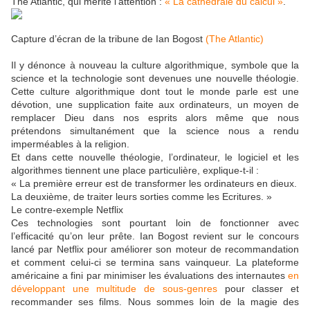
The Atlantic, qui mérite l’attention :
« La cathédrale du calcul »
.
Capture d’écran de la tribune de Ian Bogost
(The Atlantic)
Il y dénonce à nouveau la culture algorithmique, symbole que la
science et la technologie sont devenues une nouvelle théologie.
Cette culture algorithmique dont tout le monde parle est une
dévotion, une supplication faite aux ordinateurs, un moyen de
remplacer Dieu dans nos esprits alors même que nous
prétendons simultanément que la science nous a rendu
imperméables à la religion.
Et dans cette nouvelle théologie, l’ordinateur, le logiciel et les
algorithmes tiennent une place particulière, explique-t-il :
« La première erreur est de transformer les ordinateurs en dieux.
La deuxième, de traiter leurs sorties comme les Ecritures. »
Le contre-exemple Netflix
Ces technologies sont pourtant loin de fonctionner avec
l’efficacité qu’on leur prête. Ian Bogost revient sur le concours
lancé par Netflix pour améliorer son moteur de recommandation
et comment celui-ci se termina sans vainqueur. La plateforme
américaine a fini par minimiser les évaluations des internautes
en
développant une multitude de sous-genres
pour classer et
recommander ses films. Nous sommes loin de la magie des