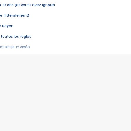
 a 13 ans (et vous l'avez ignoré)
e (littéralement)
im Rayan
 toutes les règles
s les jeux vidéo
us choquant de Rockstar ? - Le scandale BULLY
e plus moche de Steam
du RÊVE tourne au CAUCHEMAR
pendant 8 heures
it… à tort
umiliés par un jeu vidéo
ire - Final Fantasy 8