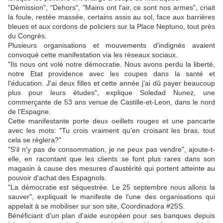
"Démission", "Dehors", "Mains ont l'air, ce sont nos armes", criait
la foule, restée massée, certains assis au sol, face aux barrières
bleues et aux cordons de policiers sur la Place Neptuno, tout près
du Congrès.
Plusieurs organisations et mouvements d'indignés avaient
convoqué cette manifestation via les réseaux sociaux.
"Ils nous ont volé notre démocratie. Nous avons perdu la liberté,
notre Etat providence avec les coupes dans la santé et
l'éducation. J'ai deux filles et cette année j'ai dû payer beaucoup
plus pour leurs études", explique Soledad Nunez, une
commerçante de 53 ans venue de Castille-et-Leon, dans le nord
de l'Espagne.
Cette manifestante porte deux oeillets rouges et une pancarte
avec les mots: "Tu crois vraiment qu'en croisant les bras, tout
cela se règlera?"
"S'il n'y pas de consommation, je ne peux pas vendre", ajoute-t-
elle, en racontant que les clients se font plus rares dans son
magasin à cause des mesures d'austérité qui portent atteinte au
pouvoir d'achat des Espagnols.
"La démocratie est séquestrée. Le 25 septembre nous allons la
sauver", expliquait le manifeste de l'une des organisations qui
appelait à se mobiliser sur son site, Coordinadora #25S.
Bénéficiant d'un plan d'aide européen pour ses banques depuis