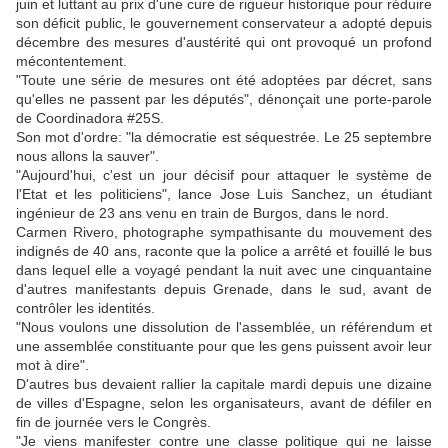
juin et luttant au prix d'une cure de rigueur historique pour réduire
son déficit public, le gouvernement conservateur a adopté depuis
décembre des mesures d'austérité qui ont provoqué un profond
mécontentement.
"Toute une série de mesures ont été adoptées par décret, sans
qu'elles ne passent par les députés", dénonçait une porte-parole
de Coordinadora #25S.
Son mot d'ordre: "la démocratie est séquestrée. Le 25 septembre
nous allons la sauver".
"Aujourd'hui, c'est un jour décisif pour attaquer le système de
l'Etat et les politiciens", lance Jose Luis Sanchez, un étudiant
ingénieur de 23 ans venu en train de Burgos, dans le nord.
Carmen Rivero, photographe sympathisante du mouvement des
indignés de 40 ans, raconte que la police a arrêté et fouillé le bus
dans lequel elle a voyagé pendant la nuit avec une cinquantaine
d'autres manifestants depuis Grenade, dans le sud, avant de
contrôler les identités.
"Nous voulons une dissolution de l'assemblée, un référendum et
une assemblée constituante pour que les gens puissent avoir leur
mot à dire".
D'autres bus devaient rallier la capitale mardi depuis une dizaine
de villes d'Espagne, selon les organisateurs, avant de défiler en
fin de journée vers le Congrès.
"Je viens manifester contre une classe politique qui ne laisse