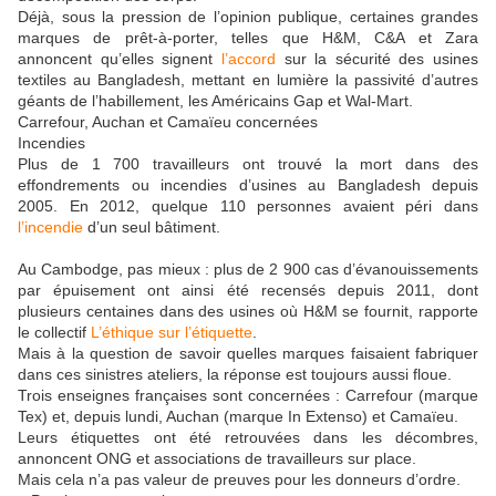
Déjà, sous la pression de l’opinion publique, certaines grandes
marques de prêt-à-porter, telles que H&M, C&A et Zara
annoncent qu’elles signent
l’accord
sur la sécurité des usines
textiles au Bangladesh, mettant en lumière la passivité d’autres
géants de l’habillement, les Américains Gap et Wal-Mart.
Carrefour, Auchan et Camaïeu concernées
Incendies
Plus de 1 700 travailleurs ont trouvé la mort dans des
effondrements ou incendies d’usines au Bangladesh depuis
2005. En 2012, quelque 110 personnes avaient péri dans
l’incendie
d’un seul bâtiment.
Au Cambodge, pas mieux : plus de 2 900 cas d’évanouissements
par épuisement ont ainsi été recensés depuis 2011, dont
plusieurs centaines dans des usines où H&M se fournit, rapporte
le collectif
L’éthique sur l’étiquette
.
Mais à la question de savoir quelles marques faisaient fabriquer
dans ces sinistres ateliers, la réponse est toujours aussi floue.
Trois enseignes françaises sont concernées : Carrefour (marque
Tex) et, depuis lundi, Auchan (marque In Extenso) et Camaïeu.
Leurs étiquettes ont été retrouvées dans les décombres,
annoncent ONG et associations de travailleurs sur place.
Mais cela n’a pas valeur de preuves pour les donneurs d’ordre.