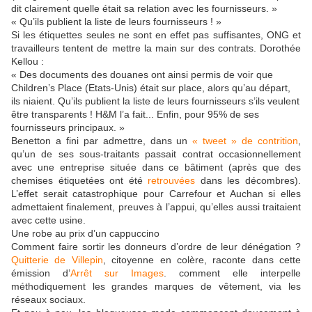
dit clairement quelle était sa relation avec les fournisseurs. »
« Qu’ils publient la liste de leurs fournisseurs ! »
Si les étiquettes seules ne sont en effet pas suffisantes, ONG et
travailleurs tentent de mettre la main sur des contrats. Dorothée
Kellou :
« Des documents des douanes ont ainsi permis de voir que
Children’s Place (Etats-Unis) était sur place, alors qu’au départ,
ils niaient. Qu’ils publient la liste de leurs fournisseurs s’ils veulent
être transparents ! H&M l’a fait... Enfin, pour 95% de ses
fournisseurs principaux. »
Benetton a fini par admettre, dans un
« tweet » de contrition
,
qu’un de ses sous-traitants passait contrat occasionnellement
avec une entreprise située dans ce bâtiment (après que des
chemises étiquetées ont été
retrouvées
dans les décombres).
L’effet serait catastrophique pour Carrefour et Auchan si elles
admettaient finalement, preuves à l’appui, qu’elles aussi traitaient
avec cette usine.
Une robe au prix d’un cappuccino
Comment faire sortir les donneurs d’ordre de leur dénégation ?
Quitterie de Villepin
, citoyenne en colère, raconte dans cette
émission d’
Arrêt sur Images
. comment elle interpelle
méthodiquement les grandes marques de vêtement, via les
réseaux sociaux.