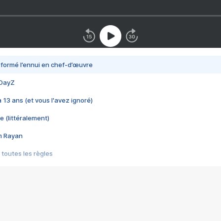
nsformé l’ennui en chef-d’œuvre
 DayZ
 a 13 ans (et vous l'avez ignoré)
e (littéralement)
im Rayan
 toutes les règles
s les jeux vidéo
us choquant de Rockstar ? - Le scandale BULLY
e plus moche de Steam