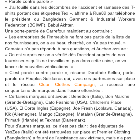
« Parole contre parole »
« J’ai fouillé dans les décombres de l’accident et ramassé des T-
shirts portant des étiquettes Tex », affirme à Rue89 par téléphone
le président du Bangladesh Garment & Industrial Workers
Federation (BGIWF), Babul Akhter.
Une porte-parole de Carrefour maintient au contraire :
« Les entreprises de l’immeuble ne font pas partie de la liste de
nos fournisseurs, on a eu beau cherché, on n’a pas trouvé. »
Camaïeu n’a pas répondu à nos questions, et Auchan assure :
« On est surpris car on a vérifié dès l’accident auprès de nos
fournisseurs qu’ils ne travaillaient pas dans cette usine, on va
lancer de nouvelles vérifications. »
« C’est parole contre parole », résumé Dorothée Kellou, porte-
parole de Peuples Solidaires qui, avec ses partenaires sur place
et le réseau
Clean Clothes Campaign
, a recensé une
cinquantaine de marques dans l’usine effondrée :
« Certaines marques ont avoué : Benetton (Italie), Bon Marché
(Grande-Bretagne), Cato Fashions (USA), Children’s Place
(USA), El Corte Ingles (Espagne), Joe Fresh (Loblaws, Canada),
Kik (Allemagne), Mango (Espagne), Matalan (Grande-Bretagne),
Primark (Irlande) et Texman (Danemark).
Pour d’autres marques, ce n’est pas clair : des étiquettes de
YesZee (Italie) ont été retrouvées sur place et Premier Clothing
(Bangladesh) a fourni de l’assistance aux victimes, mais n’a pas