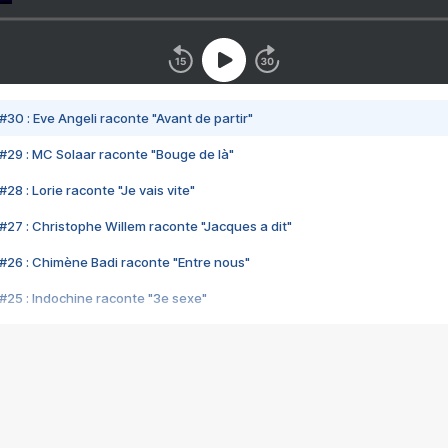
#30 : Eve Angeli raconte "Avant de partir"
#29 : MC Solaar raconte "Bouge de là"
28 : Lorie raconte "Je vais vite"
#27 : Christophe Willem raconte "Jacques a dit"
#26 : Chimène Badi raconte "Entre nous"
#25 : Indochine raconte "3e sexe"
#24 : Zaho raconte "C'est chelou"
#23 : Patrick Bruel raconte "Au café des délices"
#22 : Kyo raconte "Le chemin"
#21 : Nolwenn Leroy raconte "Cassé"