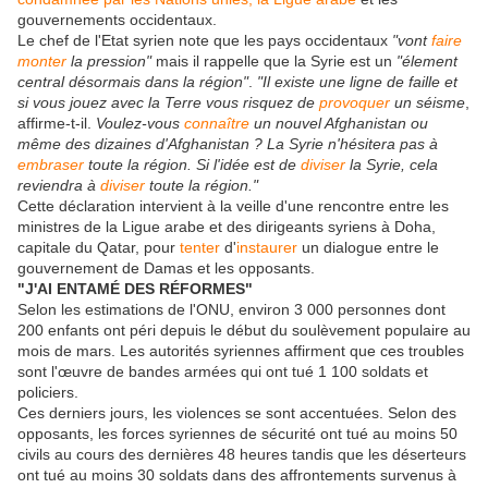
gouvernements occidentaux.
Le chef de l'Etat syrien note que les pays occidentaux
"vont
faire
monter
la pression"
mais il rappelle que la Syrie est un
"élement
central désormais dans la région"
.
"Il existe une ligne de faille et
si vous jouez avec la Terre vous risquez de
provoquer
un séisme
,
affirme-t-il.
Voulez-vous
connaître
un nouvel Afghanistan ou
même des dizaines d'Afghanistan ? La Syrie n'hésitera pas à
embraser
toute la région. Si l'idée est de
diviser
la Syrie, cela
reviendra à
diviser
toute la région."
Cette déclaration intervient à la veille d'une rencontre entre les
ministres de la Ligue arabe et des dirigeants syriens à Doha,
capitale du Qatar, pour
tenter
d'
instaurer
un dialogue entre le
gouvernement de Damas et les opposants.
"J'AI ENTAMÉ DES RÉFORMES"
Selon les estimations de l'ONU, environ 3 000 personnes dont
200 enfants ont péri depuis le début du soulèvement populaire au
mois de mars. Les autorités syriennes affirment que ces troubles
sont l'œuvre de bandes armées qui ont tué 1 100 soldats et
policiers.
Ces derniers jours, les violences se sont accentuées. Selon des
opposants, les forces syriennes de sécurité ont tué au moins 50
civils au cours des dernières 48 heures tandis que les déserteurs
ont tué au moins 30 soldats dans des affrontements survenus à