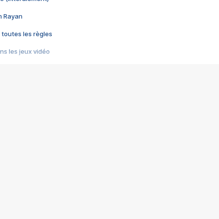
im Rayan
 toutes les règles
s les jeux vidéo
us choquant de Rockstar ? - Le scandale BULLY
e plus moche de Steam
du RÊVE tourne au CAUCHEMAR
pendant 8 heures
it… à tort
umiliés par un jeu vidéo
ire - Final Fantasy 8
ti un empire - Age of Empires
story DOFUS